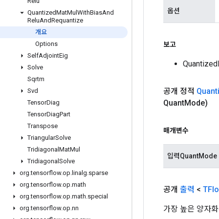
Relu
옵션
Quantized
Mat
Mul
With
Bias
And
Relu
And
Requantize
개요
Options
보고
Self
Adjoint
Eig
Quantize
Solve
Sqrtm
공개 정적
Quant
Svd
Quant
Mode)
Tensor
Diag
Tensor
Diag
Part
Transpose
매개변수
Triangular
Solve
Tridiagonal
Mat
Mul
입력QuantMode
Tridiagonal
Solve
org
.
tensorflow
.
op
.
linalg
.
sparse
org
.
tensorflow
.
op
.
math
공개
출력
<
TFlo
org
.
tensorflow
.
op
.
math
.
special
가장 높은 양자화
org
.
tensorflow
.
op
.
nn