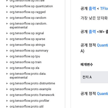
org
.
tensorflow
.
op
.
nn
.
raw
org
.
tensorflow
.
op
.
quantization
공개
출력
<
TFlo
org
.
tensorflow
.
op
.
ragged
가장 낮은 양자화
org
.
tensorflow
.
op
.
random
org
.
tensorflow
.
op
.
random
.
experimental
공개
출력
<W>
org
.
tensorflow
.
op
.
signal
org
.
tensorflow
.
op
.
sparse
공개 정적
Quant
org
.
tensorflow
.
op
.
strings
A)
org
.
tensorflow
.
op
.
summary
org
.
tensorflow
.
op
.
tpu
org
.
tensorflow
.
op
.
train
매개변수
org
.
tensorflow
.
op
.
xla
org
.
tensorflow
.
proto
.
data
.
전치 A
experimental
org
.
tensorflow
.
proto
.
distruntime
org
.
tensorflow
.
proto
.
example
공개 정적
Quant
org
.
tensorflow
.
proto
.
framework
org
.
tensorflow
.
proto
.
profiler
org
.
tensorflow
.
proto
.
util