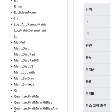
Eig
Einsum
범위
Euclidean
Norm
Inv
ㅏ
Load
And
Remap
Matrix
Log
Matrix
Determinant
비
Lu
Mat
Mul
편견
Matrix
Diag
Matrix
Diag
Part
분A
Matrix
Diag
Part
V3
Matrix
Diag
V3
최대A
Matrix
Logarithm
Matrix
Set
Diag
분B
Matrix
Solve
Ls
Qr
최대B
Quantized
Mat
Mul
Quantized
Mat
Mul
With
Bias
최소 고정 출력
Quantized
Mat
Mul
With
Bias
And