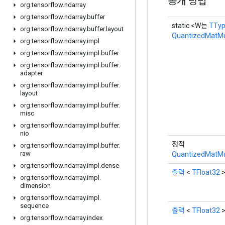
공개 방법
org
.
tensorflow
.
ndarray
org
.
tensorflow
.
ndarray
.
buffer
static <W는
TTy
org
.
tensorflow
.
ndarray
.
buffer
.
layout
QuantizedMatMu
org
.
tensorflow
.
ndarray
.
impl
org
.
tensorflow
.
ndarray
.
impl
.
buffer
org
.
tensorflow
.
ndarray
.
impl
.
buffer
.
adapter
org
.
tensorflow
.
ndarray
.
impl
.
buffer
.
layout
org
.
tensorflow
.
ndarray
.
impl
.
buffer
.
misc
org
.
tensorflow
.
ndarray
.
impl
.
buffer
.
nio
정적
org
.
tensorflow
.
ndarray
.
impl
.
buffer
.
raw
QuantizedMatMu
org
.
tensorflow
.
ndarray
.
impl
.
dense
출력
<
TFloat32
org
.
tensorflow
.
ndarray
.
impl
.
dimension
org
.
tensorflow
.
ndarray
.
impl
.
sequence
출력
<
TFloat32
org
.
tensorflow
.
ndarray
.
index