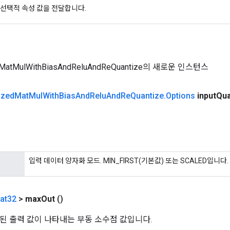
선택적 속성 값을 전달합니다.
dMatMulWithBiasAndReluAndReQuantize의 새로운 인스턴스
ized
Mat
Mul
With
Bias
And
Relu
And
Re
Quantize
.
Options
input
Qua
입력 데이터 양자화 모드. MIN_FIRST(기본값) 또는 SCALED입니다.
at32
>
max
Out
()
된 출력 값이 나타내는 부동 소수점 값입니다.