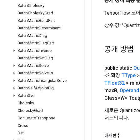
공개 정적 최종 
Batch
Cholesky
TensorFlow
Batch
Cholesky
Grad
Batch
Matrix
Band
Part
상수 값:
"Quanti
Batch
Matrix
Determinant
Batch
Matrix
Diag
Batch
Matrix
Diag
Part
공개 방법
Batch
Matrix
Inverse
Batch
Matrix
Set
Diag
Batch
Matrix
Solve
public static
Qu
Batch
Matrix
Solve
Ls
<? 확장
TType
>
Batch
Matrix
Triangular
Solve
TFloat32
> min
Batch
Self
Adjoint
Eig
max
B
,
Operand
Batch
Svd
Class<W> Tout
Cholesky
새로운 Quantiz
Cholesky
Grad
서드입니다.
Conjugate
Transpose
Cross
Det
매개변수