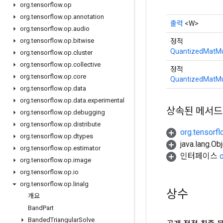
org
.
tensorflow
.
op
org
.
tensorflow
.
op
.
annotation
출력
<W>
org
.
tensorflow
.
op
.
audio
org
.
tensorflow
.
op
.
bitwise
정적
QuantizedMatMu
org
.
tensorflow
.
op
.
cluster
org
.
tensorflow
.
op
.
collective
정적
org
.
tensorflow
.
op
.
core
QuantizedMatMu
org
.
tensorflow
.
op
.
data
org
.
tensorflow
.
op
.
data
.
experimental
상속된 메서드
org
.
tensorflow
.
op
.
debugging
org
.
tensorflow
.
op
.
distribute
org.tensorf
org
.
tensorflow
.
op
.
dtypes
java.lang.
org
.
tensorflow
.
op
.
estimator
인터페이스
org
.
tensorflow
.
op
.
image
org
.
tensorflow
.
op
.
io
org
.
tensorflow
.
op
.
linalg
상수
개요
Band
Part
Banded
Triangular
Solve