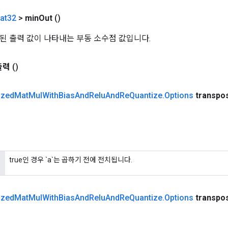
at32
>
min
Out
()
된 출력 값이 나타내는 부동 소수점 값입니다.
출력
()
ized
Mat
Mul
With
Bias
And
Relu
And
Re
Quantize
.
Options
transpo
true인 경우 `a`는 곱하기 전에 전치됩니다.
ized
Mat
Mul
With
Bias
And
Relu
And
Re
Quantize
.
Options
transpo