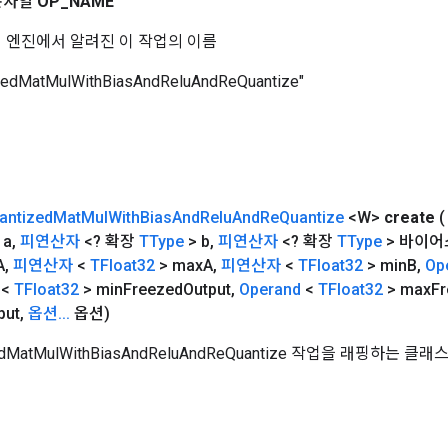
문자열
OP
_
NAME
 코어 엔진에서 알려진 이 작업의 이름
zedMatMulWithBiasAndReluAndReQuantize"
antized
Mat
Mul
With
Bias
And
Relu
And
Re
Quantize
<W>
create
 a
,
피연산자
<? 확장
TType
> b
,
피연산자
<? 확장
TType
> 바이어
A
,
피연산자
<
TFloat32
> max
A
,
피연산자
<
TFloat32
> min
B
,
Op
<
TFloat32
> min
Freezed
Output
,
Operand
<
TFloat32
> max
F
put
,
옵션
.
.
.
옵션)
edMatMulWithBiasAndReluAndReQuantize 작업을 래핑하는