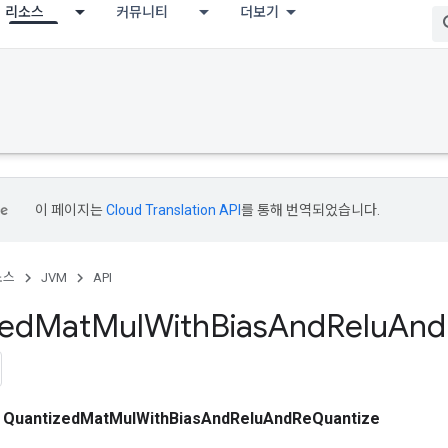
리소스
커뮤니티
더보기
이 페이지는
Cloud Translation API
를 통해 번역되었습니다.
소스
JVM
API
zed
Mat
Mul
With
Bias
And
Relu
And
스
QuantizedMatMulWithBiasAndReluAndReQuantize