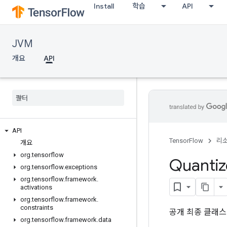
Install
학습
API
JVM
개요
API
API
TensorFlow
리
개요
org
.
tensorflow
Quanti
org
.
tensorflow
.
exceptions
org
.
tensorflow
.
framework
.
activations
org
.
tensorflow
.
framework
.
constraints
공개 최종 클래
org
.
tensorflow
.
framework
.
data