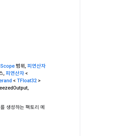
(
Scope
범위
,
피연산자
스
,
피연산자
<
erand
<
TFloat32
>
reezed
Output
,
 클래스를 생성하는 팩토리 메