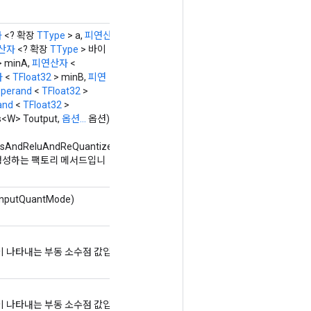
자
<? 확장
TType
> a,
피연산
산자
<? 확장
TType
> 바이
 minA,
피연산자
<
자
<
TFloat32
> minB,
피연
perand
<
TFloat32
>
and
<
TFloat32
>
s<W> Toutput,
옵션...
옵션)
asAndReluAndReQuantize
생성하는 팩토리 메서드입니
nputQuantMode)
이 나타내는 부동 소수점 값입
이 나타내는 부동 소수점 값입