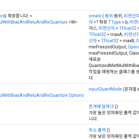
pe을
확장합니다. >
create
(
범위
범위,
피연산
lWithBiasAndReluAndReQuantize
<W>
자
<? 확장
TType
> b,
피연
어스,
피연산자
<
TFloat32
>
TFloat32
> maxA,
피연산
산자
<
TFloat32
> maxB,
O
minFreezedOutput,
Oper
maxFreezedOutput, Clas
새로운
QuantizedMatMulWithBi
작업을 래핑하는 클래스를 
다.
inputQuantMode
(문자열 i
lWithBiasAndReluAndReQuantize.Options
>
한계에 달하다
()
가장 높은 양자화된 출력 값
니다.
>
최소 출력
()
가장 낮은 양자화된 출력 값