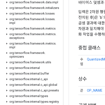
바이어스 덧셈과 r
org
.
tensorflow
.
framework
.
data
.
impl
org
.
tensorflow
.
framework
.
initializers
입력은 2차원 행렬
org
.
tensorflow
.
framework
.
losses
전치된 후)은 `b`
org
.
tensorflow
.
framework
.
losses
.
곱셈 결과에 대한
impl
차원과 일치해야 
org
.
tensorflow
.
framework
.
metrics
화 작업을 수행하여
org
.
tensorflow
.
framework
.
metrics
.
exceptions
org
.
tensorflow
.
framework
.
metrics
.
중첩 클래스
impl
org
.
tensorflow
.
framework
.
optimizers
수
QuantizedM
org
.
tensorflow
.
framework
.
utils
업
org
.
tensorflow
.
internal
org
.
tensorflow
.
internal
.
buffer
상수
org
.
tensorflow
.
internal
.
c
_
api
org
.
tensorflow
.
internal
.
c
_
api
.
global
끈
OP_NAME
org
.
tensorflow
.
internal
.
c
_
api
.
presets
org
.
tensorflow
.
internal
.
types
org
.
tensorflow
.
internal
.
types
.
registry