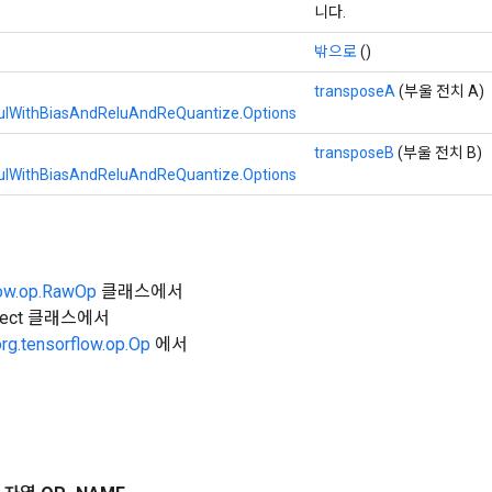
니다.
밖으로
()
transposeA
(부울 전치 A)
lWithBiasAndReluAndReQuantize.Options
transposeB
(부울 전치 B)
lWithBiasAndReluAndReQuantize.Options
low.op.RawOp
클래스에서
Object 클래스에서
org.tensorflow.op.Op
에서