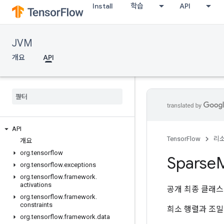
Install
학습
API
JVM
개요
API
API
TensorFlow
리
개요
org
.
tensorflow
Sparse
M
org
.
tensorflow
.
exceptions
org
.
tensorflow
.
framework
.
activations
공개 최종 클래
org
.
tensorflow
.
framework
.
constraints
희소 행렬과 조밀
org
.
tensorflow
.
framework
.
data