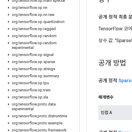
org
.
tensorflow
.
op
.
math
.
special
org
.
tensorflow
.
op
.
nn
org
.
tensorflow
.
op
.
nn
.
raw
공개 정적 최종 
org
.
tensorflow
.
op
.
quantization
TensorFlow
org
.
tensorflow
.
op
.
ragged
org
.
tensorflow
.
op
.
random
상수 값:
"Sparse
org
.
tensorflow
.
op
.
random
.
experimental
org
.
tensorflow
.
op
.
signal
공개 방법
org
.
tensorflow
.
op
.
sparse
org
.
tensorflow
.
op
.
strings
org
.
tensorflow
.
op
.
summary
공개 정적
Spars
org
.
tensorflow
.
op
.
tpu
org
.
tensorflow
.
op
.
train
매개변수
org
.
tensorflow
.
op
.
xla
org
.
tensorflow
.
proto
.
data
.
experimental
인접 A
org
.
tensorflow
.
proto
.
distruntime
org
.
tensorflow
.
proto
.
example
org
.
tensorflow
.
proto
.
framework