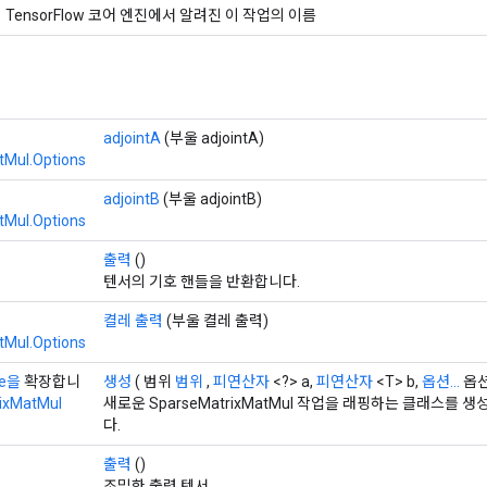
TensorFlow 코어 엔진에서 알려진 이 작업의 이름
adjointA
(부울 adjointA)
tMul.Options
adjointB
(부울 adjointB)
tMul.Options
출력
()
텐서의 기호 핸들을 반환합니다.
켤레 출력
(부울 켤레 출력)
tMul.Options
pe을
확장합니
생성
( 범위
범위
,
피연산자
<?> a,
피연산자
<T> b,
옵션...
옵션
ixMatMul
새로운 SparseMatrixMatMul 작업을 래핑하는 클래스를
다.
출력
()
조밀한 출력 텐서.