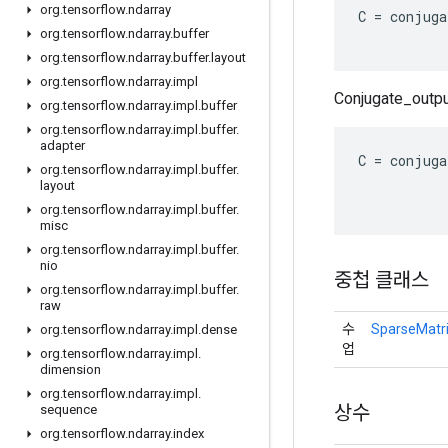
org
.
tensorflow
.
ndarray
C
=
conjuga
org
.
tensorflow
.
ndarray
.
buffer
org
.
tensorflow
.
ndarray
.
buffer
.
layout
org
.
tensorflow
.
ndarray
.
impl
Conjugate_ou
org
.
tensorflow
.
ndarray
.
impl
.
buffer
org
.
tensorflow
.
ndarray
.
impl
.
buffer
.
adapter
C
=
conjuga
org
.
tensorflow
.
ndarray
.
impl
.
buffer
.
layout
org
.
tensorflow
.
ndarray
.
impl
.
buffer
.
misc
org
.
tensorflow
.
ndarray
.
impl
.
buffer
.
nio
중첩 클래스
org
.
tensorflow
.
ndarray
.
impl
.
buffer
.
raw
수
SparseMatr
org
.
tensorflow
.
ndarray
.
impl
.
dense
업
org
.
tensorflow
.
ndarray
.
impl
.
dimension
org
.
tensorflow
.
ndarray
.
impl
.
상수
sequence
org
.
tensorflow
.
ndarray
.
index