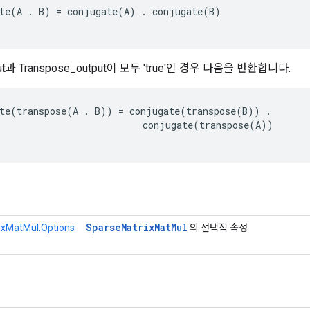
te
(
A
.
B
)
=
conjugate
(
A
)
.
conjugate
(
B
)
tput과 Transpose_output이 모두 'true'인 경우 다음을 반환합니다.
te
(
transpose
(
A
.
B
))
=
conjugate
(
transpose
(
B
))
.
conjugate
(
transpose
(
A
))
Sparse
Matrix
Mat
Mul
ixMatMul.Options
의 선택적 속성