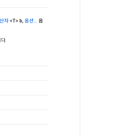
산자
<T> b
,
옵션
.
.
.
옵
다.