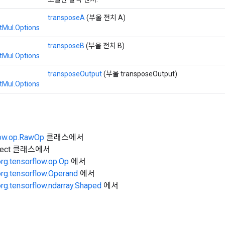
transposeA
(부울 전치 A)
tMul.Options
transposeB
(부울 전치 B)
tMul.Options
transposeOutput
(부울 transposeOutput)
tMul.Options
low.op.RawOp
클래스에서
Object 클래스에서
org.tensorflow.op.Op
에서
org.tensorflow.Operand
에서
org.tensorflow.ndarray.Shaped
에서