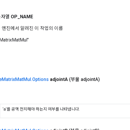
문자열
OP
_
NAME
 코어 엔진에서 알려진 이 작업의 이름
MatrixMatMul"
e
Matrix
Mat
Mul
.
Options
adjoint
A
(부울 adjoint
A)
'a'를 공액 전치해야 하는지 여부를 나타냅니다.