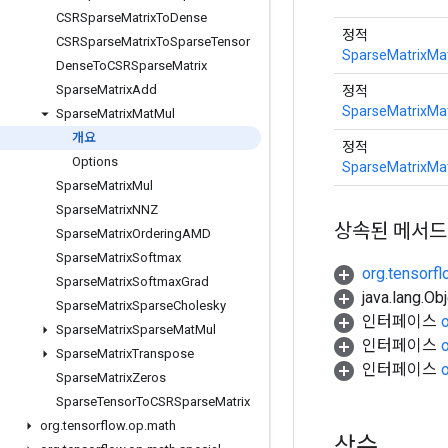
CSRSparse
Matrix
To
Dense
정적
CSRSparse
Matrix
To
Sparse
Tensor
SparseMatrixMa
Dense
To
CSRSparse
Matrix
Sparse
Matrix
Add
정적
SparseMatrixMa
Sparse
Matrix
Mat
Mul
개요
정적
Options
SparseMatrixMa
Sparse
Matrix
Mul
Sparse
Matrix
NNZ
상속된 메서드
Sparse
Matrix
Ordering
AMD
Sparse
Matrix
Softmax
org.tensorf
Sparse
Matrix
Softmax
Grad
java.lang.
Sparse
Matrix
Sparse
Cholesky
인터페이스
Sparse
Matrix
Sparse
Mat
Mul
인터페이스
Sparse
Matrix
Transpose
인터페이스
Sparse
Matrix
Zeros
Sparse
Tensor
To
CSRSparse
Matrix
org
.
tensorflow
.
op
.
math
상수