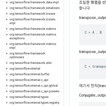
조밀한 행렬을 반환
org
.
tensorflow
.
framework
.
data
.
impl
합니다.
org
.
tensorflow
.
framework
.
initializers
org
.
tensorflow
.
framework
.
losses
transpose_ou
org
.
tensorflow
.
framework
.
losses
.
impl
org
.
tensorflow
.
framework
.
metrics
C
=
A
.
B
org
.
tensorflow
.
framework
.
metrics
.
exceptions
org
.
tensorflow
.
framework
.
metrics
.
impl
transpose_ou
org
.
tensorflow
.
framework
.
optimizers
org
.
tensorflow
.
framework
.
utils
C
=
transpo
org
.
tensorflow
.
internal
org
.
tensorflow
.
internal
.
buffer
org
.
tensorflow
.
internal
.
c
_
api
여기서 전치(tran
org
.
tensorflow
.
internal
.
c
_
api
.
global
org
.
tensorflow
.
internal
.
c
_
api
.
presets
Conjugate_ou
org
.
tensorflow
.
internal
.
types
org
.
tensorflow
.
internal
.
types
.
registry