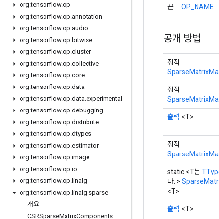
org
.
tensorflow
.
op
끈
OP_NAME
org
.
tensorflow
.
op
.
annotation
org
.
tensorflow
.
op
.
audio
공개 방법
org
.
tensorflow
.
op
.
bitwise
org
.
tensorflow
.
op
.
cluster
정적
org
.
tensorflow
.
op
.
collective
SparseMatrixMa
org
.
tensorflow
.
op
.
core
org
.
tensorflow
.
op
.
data
정적
org
.
tensorflow
.
op
.
data
.
experimental
SparseMatrixMa
org
.
tensorflow
.
op
.
debugging
출력
<T>
org
.
tensorflow
.
op
.
distribute
org
.
tensorflow
.
op
.
dtypes
정적
org
.
tensorflow
.
op
.
estimator
SparseMatrixMa
org
.
tensorflow
.
op
.
image
org
.
tensorflow
.
op
.
io
static <T는
TTy
org
.
tensorflow
.
op
.
linalg
다. >
SparseMatr
<T>
org
.
tensorflow
.
op
.
linalg
.
sparse
개요
출력
<T>
CSRSparse
Matrix
Components