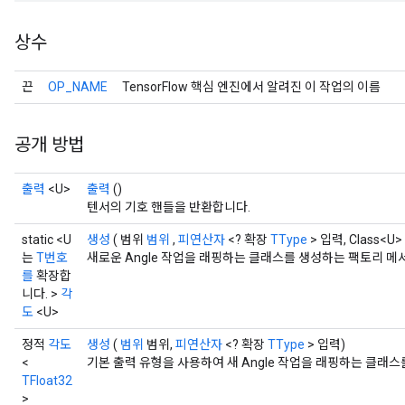
상수
끈
OP_NAME
TensorFlow 핵심 엔진에서 알려진 이 작업의 이름
공개 방법
출력
<U>
출력
()
텐서의 기호 핸들을 반환합니다.
static <U
생성
( 범위
범위
,
피연산자
<? 확장
TType
> 입력, Class<U> 
는
T번호
새로운 Angle 작업을 래핑하는 클래스를 생성하는 팩토리 메
를
확장합
니다. >
각
도
<U>
정적
각도
생성
(
범위
범위,
피연산자
<? 확장
TType
> 입력)
<
기본 출력 유형을 사용하여 새 Angle 작업을 래핑하는 클래
TFloat32
>