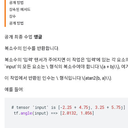
공개 방법
상속된 메서드
상수
공개 방법
공개 최종 수업
앵글
복소수의 인수를 반환합니다.
복소수의 '입력' 텐서가 주어지면 이 작업은 '입력'에 있는 각 요소의 
`input`의 모든 요소는 \ 형식의 복소수여야 합니다.\(a + bj\\), 
이 작업에서 반환된 인수는 \ 형식입니다.\(atan2(b, a)\\).
예를 들어:
#
tensor
'
input
'
is
[-
2.25
+
4.75
j
,
3.25
+
5.75
j
]
tf
.
angle
(
input
)
==
>
[
2.0132
,
1.056
]