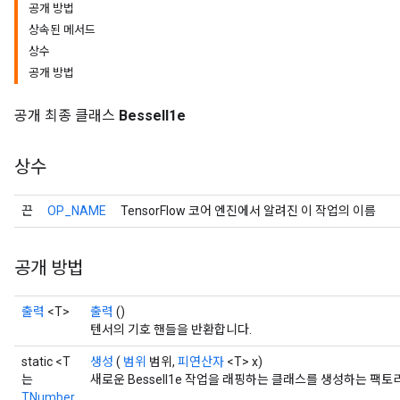
공개 방법
상속된 메서드
상수
공개 방법
공개 최종 클래스
BesselI1e
상수
끈
OP_NAME
TensorFlow 코어 엔진에서 알려진 이 작업의 이름
공개 방법
출력
<T>
출력
()
텐서의 기호 핸들을 반환합니다.
static <T
생성
(
범위
범위,
피연산자
<T> x)
는
새로운 BesselI1e 작업을 래핑하는 클래스를 생성하는 팩토
TNumber