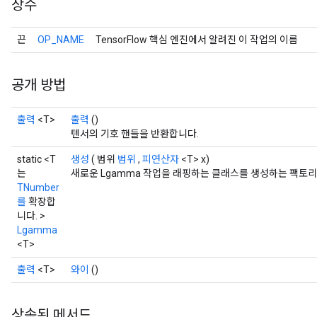
상수
끈
OP_NAME
TensorFlow 핵심 엔진에서 알려진 이 작업의 이름
공개 방법
출력
<T>
출력
()
텐서의 기호 핸들을 반환합니다.
static <T
생성
( 범위
범위
,
피연산자
<T> x)
는
새로운 Lgamma 작업을 래핑하는 클래스를 생성하는 팩토리
TNumber
를
확장합
니다. >
Lgamma
<T>
출력
<T>
와이
()
상속된 메서드