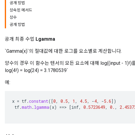
공개 방법
상속된 메서드
상수
공개 방법
공개 최종 수업
Lgamma
`Gamma(x)`의 절대값에 대한 로그를 요소별로 계산합니다.
양수의 경우 이 함수는 텐서의 모든 요소에 대해 log((input - 1)!)를 계산
log(4!) = log(24) = 3.1780539`
예:
x
=
tf
.
constant
(
[
0
,
0.5
,
1
,
4.5
,
-
4
,
-
5.6
]
)
tf
.
math
.
lgamma
(
x
)
==
>
[
inf
,
0.5723649
,
0.
,
2.4537