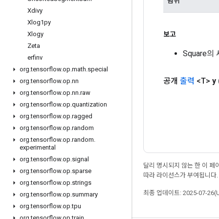
범위
Xdivy
Xlog1py
보고
Xlogy
Zeta
Square
erfinv
org
.
tensorflow
.
op
.
math
.
special
공개
출력
<T>
y
org
.
tensorflow
.
op
.
nn
org
.
tensorflow
.
op
.
nn
.
raw
org
.
tensorflow
.
op
.
quantization
org
.
tensorflow
.
op
.
ragged
org
.
tensorflow
.
op
.
random
org
.
tensorflow
.
op
.
random
.
experimental
org
.
tensorflow
.
op
.
signal
달리 명시되지 않는 한 이 
org
.
tensorflow
.
op
.
sparse
따라 라이선스가 부여됩니다.
org
.
tensorflow
.
op
.
strings
최종 업데이트: 2025-07-26(
org
.
tensorflow
.
op
.
summary
org
.
tensorflow
.
op
.
tpu
org
.
tensorflow
.
op
.
train