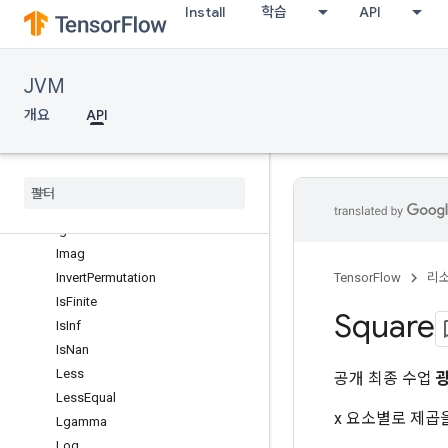
Install
학습
API
Expm1
Fact
Floor
JVM
FloorDiv
FloorMod
개요
API
Greater
Greater
Equal
Igamma
Igamma
Grad
A
Igammac
Imag
Invert
Permutation
TensorFlow
리
Is
Finite
Square
Is
Inf
Is
Nan
Less
공개 최종 수업
Less
Equal
x 요소별로 제곱
Lgamma
Log