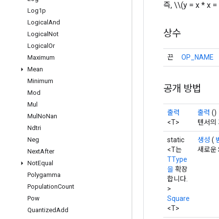
즉, \\(y = x * x =
Log1p
Logical
And
상수
Logical
Not
Logical
Or
끈
OP_NAME
Maximum
Mean
Minimum
공개 방법
Mod
Mul
출력
출력
()
Mul
No
Nan
<T>
텐서의 
Ndtri
static
생성
(
Neg
<T는
새로운 
Next
After
TType
Not
Equal
을
확장
Polygamma
합니다.
Population
Count
>
Square
Pow
<T>
Quantized
Add