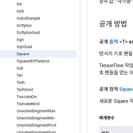
상수 값:
"사각형"
Sin
Sinh
Sobol
Sample
공개 방법
Softplus
Softplus
Grad
Sqrt
공개
출력
<T>
a
Sqrt
Grad
텐서의 기호 핸들
Square
Squared
Difference
TensorFlow
Sub
호 핸들을 얻는 
Tan
Tanh
공개 정적
Squar
Tanh
Grad
Truncate
Div
새로운 Squar
Truncate
Mod
Unsorted
Segment
Max
매개변수
Unsorted
Segment
Min
Unsorted
Segment
Prod
Unsorted
Segment
Sum