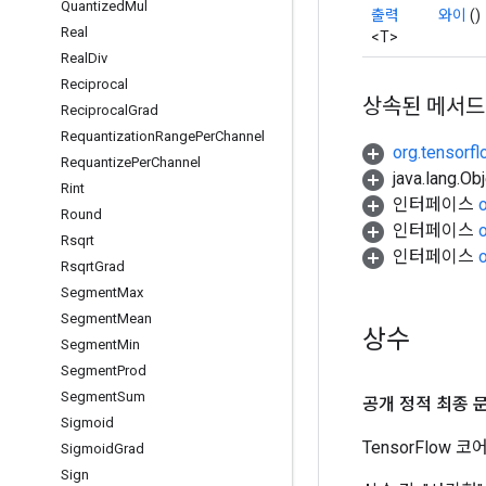
Quantized
Mul
출력
와이
()
Real
<T>
Real
Div
Reciprocal
상속된 메서드
Reciprocal
Grad
Requantization
Range
Per
Channel
org.tensorf
Requantize
Per
Channel
java.lang.
Rint
인터페이스
Round
인터페이스
Rsqrt
인터페이스
Rsqrt
Grad
Segment
Max
Segment
Mean
상수
Segment
Min
Segment
Prod
Segment
Sum
공개 정적 최종 
Sigmoid
TensorFlow
Sigmoid
Grad
Sign