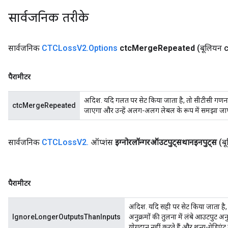
सार्वजनिक तरीके
r
t
सार्वजनिक
CTCLoss
V2
.
Options
ctc
Merge
Repeated
(बूलियन 
पैरामीटर
अदिश. यदि गलत पर सेट किया जाता है, तो सीटीसी गण
ctcMergeRepeated
जाएगा और उन्हें अलग-अलग लेबल के रूप में समझा जाए
सार्वजनिक
CTCLoss
V2
.
ऑप्शंस
इग्नोरलॉन्गरऑउटपुट्सथानइनपुट्स
(ब
पैरामीटर
अदिश. यदि सही पर सेट किया जाता है,
IgnoreLongerOutputsThanInputs
अनुक्रमों की तुलना में लंबे आउटपुट अनुक्
योगदान नहीं करते हैं और शून्य-ग्रेडिएंट 