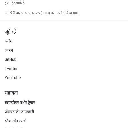
हुआ ट्रेडमार्क है.
आखिरी बार 2025-07-26 (UTC) को अपडेट किया गया.
जुड़े रहें
ब्लॉग
फ़ोरम
ize
GitHub
Twitter
YouTube
Requantize
सहायता
ize
AndReluAndRequantize
सॉफ़्टवेयर वर्शन ट्रैकर
u
प्रॉडक्ट की जानकारी
uAndRequantize
स्टैक ओवरफ़्लो