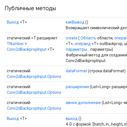
Публичные методы
Выход
<Т>
какВывод
()
Возвращает символический дес
статический <T расширяет
create
(
Область
области,
опера
TNumber
>
<T>,
операнд
<T> outBackprop, ш
Conv2dBackpropInput
<T>
параметры...
параметры)
Фабричный метод для создания
Conv2dBackpropInput.
статический
dataFormat
(строка dataFormat)
Conv2dBackpropInput.Options
статический
расширения
(List<Long> расшир
Conv2dBackpropInput.Options
статический
явное дополнение
(List<Long> 
Conv2dBackpropInput.Options
Выход
<Т>
выход
()
4-D с формой `[batch, in_height, i