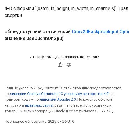
4-D с формой `[batch, in_height, in_width, in_channels]`.
свертки.
общедоступный статический
Conv2d
Backprop
Input
.
Opti
значение use
Cudnn
On
Gpu)
Эта информация оказалась полезной?
Если не указано иное, контент на этой странице предоставляется
по
лицензии Creative Commons "С указанием авторства 4.0"
, а
примеры кода – по
лицензии Apache 2.0
. Подробнее об этом
написано в
правилах сайта
. Java – это зарегистрированный
товарный знак корпорации Oracle и ее аффилированных лиц.
Последнее обновление: 2025-07-26 UTC.