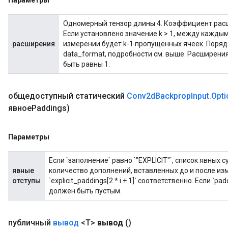
Параметры
ize
Одномерный тензор длины 4. Коэффициент расш
Если установлено значение k > 1, между кажд
расширения
измерении будет k-1 пропущенных ячеек. Поря
data_format, подробности см. выше. Расширени
быть равны 1.
Requantize
ize
AndReluAndRequantize
общедоступный статический
Conv2d
Backprop
Input
.
Opti
u
явноеPaddings)
uAndRequantize
Параметры
Если `заполнение` равно `"EXPLICIT"`, список явных 
AndRelu
явные
количество дополнений, вставленных до и после измере
AndReluAndRequantize
отступы
`explicit_paddings[2 * i + 1]` соответственно. Если `padd
должен быть пустым.
публичный
вывод
<T>
вывод
()