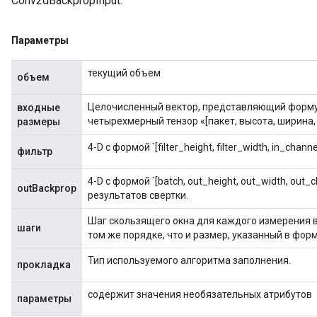
Conv2dBackpropInput.
Параметры
текущий объем
объем
Целочисленный вектор, представляющий форму 
входные
четырехмерный тензор «[пакет, высота, ширина,
размеры
4-D с формой `[filter_height, filter_width, in_channe
фильтр
4-D с формой `[batch, out_height, out_width, out
outBackprop
результатов свертки.
Шаг скользящего окна для каждого измерения 
шаги
том же порядке, что и размер, указанный в форм
Тип используемого алгоритма заполнения.
прокладка
содержит значения необязательных атрибутов
параметры