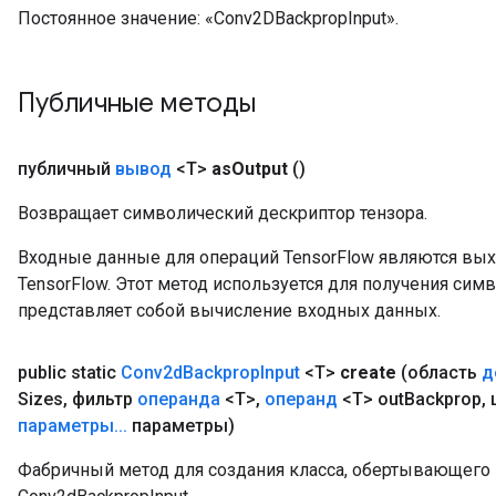
Постоянное значение:
«Conv2DBackpropInput».
Публичные методы
публичный
вывод
<T>
as
Output
()
Возвращает символический дескриптор тензора.
Входные данные для операций TensorFlow являются вы
TensorFlow. Этот метод используется для получения сим
представляет собой вычисление входных данных.
r
t
public static
Conv2d
Backprop
Input
<T>
create
(область
д
Sizes
,
фильтр
операнда
<T>
,
операнд
<T> out
Backprop
,
ш
параметры
.
.
.
параметры)
Фабричный метод для создания класса, обертывающег