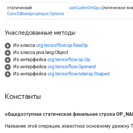
статический
useCudnnOnGpu
(логическое зн
Conv2dBackpropInput.Options
Унаследованные методы
Из класса
org.tensorflow.op.RawOp
Из класса java.lang.Object
Из интерфейса
org.tensorflow.op.Op
Из интерфейса
org.tensorflow.Operand
Из интерфейса
org.tensorflow.ndarray.Shaped
Константы
общедоступная статическая финальная строка
OP
_
NA
Название этой операции, известное основному движку T