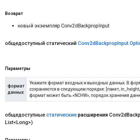
Возврат
новый экземпляр Conv2dBackpropInput
общедоступный статический
Conv2d
Backprop
Input
.
Opti
Параметры
Укажите формат входных и выходных данных. В фо
формат
сохраняются в следующем порядке: [пакет, in_height, 
данных
формат может быть «NCHW», порядок хранения данных: 
общедоступные
статические
расширения
Conv2d
Back
List<Long>)