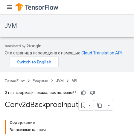
JVM
Эта страница переведена с помощью
Cloud Translation API
.
ions
TensorFlow
Ресурсы
JVM
API
Эта информация оказалась полезной?
Conv2d
Backprop
Input
Содержание
Вложенные классы