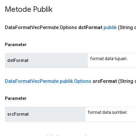
Metode Publik
Data
Format
Vec
Permute
.
Options
dst
Format
publik
(String 
Parameter
format data tujuan.
dstFormat
Data
Format
Vec
Permute publik
.
Options
src
Format
(String 
Parameter
format data sumber.
srcFormat