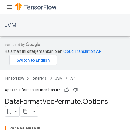
JVM
Halaman ini diterjemahkan oleh
Cloud Translation API
.
TensorFlow
Referensi
JVM
API
Apakah informasi ini membantu?
Data
Format
Vec
Permute
.
Options
Pada halaman ini