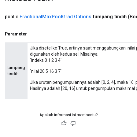
public
Fractional
Max
Pool
Grad
.
Options
tumpang tindih
(Bo
Parameter
Jika disetel ke True, artinya saat menggabungkan, nil
digunakan oleh kedua sel. Misalnya:
`indeks 0 1 2 3 4`
tumpang
`nilai 20 5 16 3 7`
tindih
Jika urutan pengumpulannya adalah [0, 2, 4], maka 16, 
Hasilnya adalah [20, 16] untuk pengumpulan maksimal
ize
Apakah informasi ini membantu?