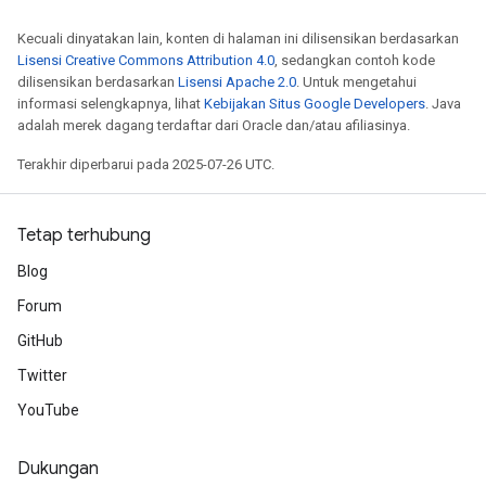
Requantize
ize
Kecuali dinyatakan lain, konten di halaman ini dilisensikan berdasarkan
AndReluAndRequantize
Lisensi Creative Commons Attribution 4.0
, sedangkan contoh kode
dilisensikan berdasarkan
Lisensi Apache 2.0
. Untuk mengetahui
u
informasi selengkapnya, lihat
Kebijakan Situs Google Developers
. Java
uAndRequantize
adalah merek dagang terdaftar dari Oracle dan/atau afiliasinya.
Terakhir diperbarui pada 2025-07-26 UTC.
AndRelu
Tetap terhubung
AndReluAndRequantize
Blog
Forum
GitHub
Twitter
YouTube
Dukungan