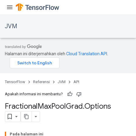
JVM
r
t
Halaman ini diterjemahkan oleh
Cloud Translation API
.
TensorFlow
Referensi
JVM
API
Apakah informasi ini membantu?
Fractional
Max
Pool
Grad
.
Options
Pada halaman ini