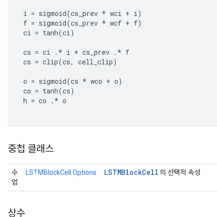
i
=
sigmoid
(
cs_prev
*
wci
+
i
)
f
=
sigmoid
(
cs_prev
*
wcf
+
f
)
ci
=
tanh
(
ci
)
cs
=
ci
.
*
i
+
cs_prev
.
*
f
cs
=
clip
(
cs
,
cell_clip
)
o
=
sigmoid
(
cs
*
wco
+
o
)
co
=
tanh
(
cs
)
h
=
co
.
*
o
중첩 클래스
LSTMBlock
Cell
수
LSTMBlockCell.Options
의 선택적 속성
업
상수