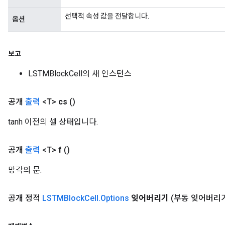
AndRelu
선택적 속성 값을 전달합니다.
옵션
AndReluAndRequantize
보고
LSTMBlockCell의 새 인스턴스
공개
출력
<T>
cs
()
tanh 이전의 셀 상태입니다.
공개
출력
<T>
f
()
망각의 문.
공개 정적
LSTMBlock
Cell
.
Options
잊어버리기
(부동 잊어버리