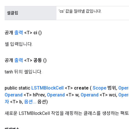
'cs' 값을 잘라낼 값입니다.
셀클립
공개
출력
<T>
ci
()
셀 입력입니다.
공개
출력
<T>
공동
()
tanh 뒤의 셀입니다.
public static
LSTMBlock
Cell
<T>
create
(
Scope
범위
,
Oper
Operand
<T> h
Prev
,
Operand
<T> w
,
Operand
<T> wci
,
Oper
자
<T> b
,
옵션
.
.
.
옵션)
새로운 LSTMBlockCell 작업을 래핑하는 클래스를 생성하는 팩