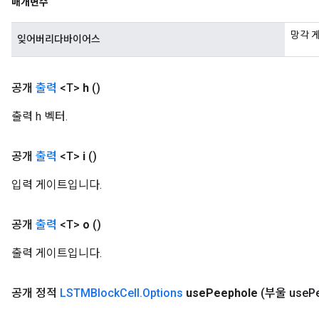
매개변수
망각 게
잊어버리다바이어스
공개
출력
<T>
h
()
출력 h 벡터.
공개
출력
<T>
i
()
입력 게이트입니다.
공개
출력
<T>
o
()
출력 게이트입니다.
공개 정적
LSTMBlock
Cell
.
Options
use
Peephole
(부울 use
P