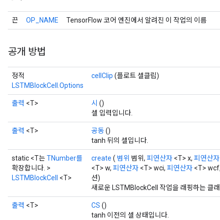
끈
OP_NAME
TensorFlow 코어 엔진에서 알려진 이 작업의 이름
공개 방법
정적
cellClip
(플로트 셀클립)
LSTMBlockCell.Options
출력
<T>
시
()
셀 입력입니다.
출력
<T>
공동
()
tanh 뒤의 셀입니다.
static <T는
TNumber를
create
(
범위
범위,
피연산자
<T> x,
피연산자
확장합니다. >
<T> w,
피연산자
<T> wci,
피연산자
<T> wcf
LSTMBlockCell
<T>
션)
새로운 LSTMBlockCell 작업을 래핑하는
출력
<T>
CS
()
tanh 이전의 셀 상태입니다.