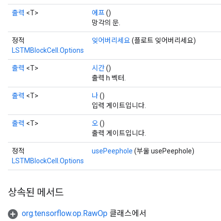
출력
<T>
에프
()
망각의 문.
정적
잊어버리세요
(플로트 잊어버리세요)
LSTMBlockCell.Options
출력
<T>
시간
()
출력 h 벡터.
출력
<T>
나
()
입력 게이트입니다.
출력
<T>
오
()
출력 게이트입니다.
정적
usePeephole
(부울 usePeephole)
LSTMBlockCell.Options
상속된 메서드
r
org.tensorflow.op.RawOp
클래스에서
t