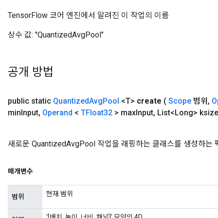
TensorFlow 코어 엔진에서 알려진 이 작업의 이름
상수 값:
"QuantizedAvgPool"
공개 방법
public static
Quantized
Avg
Pool
<T>
create
(
Scope
범위
,
O
min
Input
,
Operand
<
TFloat32
> max
Input
,
List<Long> ksiz
새로운 QuantizedAvgPool 작업을 래핑하는 클래스를 생성하
매개변수
현재 범위
범위
'[배치, 높이, 너비, 채널]' 모양의 4D.