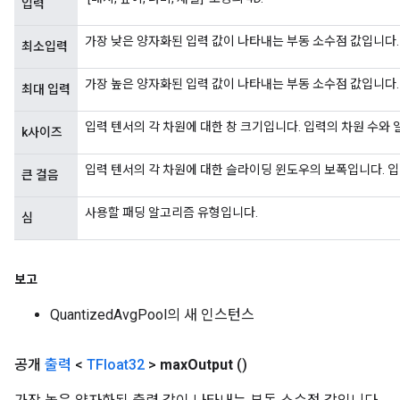
입력
ize
가장 낮은 양자화된 입력 값이 나타내는 부동 소수점 값입니다.
최소입력
가장 높은 양자화된 입력 값이 나타내는 부동 소수점 값입니다.
최대 입력
Requantize
입력 텐서의 각 차원에 대한 창 크기입니다. 입력의 차원 수와 
k사이즈
ize
AndReluAndRequantize
입력 텐서의 각 차원에 대한 슬라이딩 윈도우의 보폭입니다. 입
큰 걸음
u
uAndRequantize
사용할 패딩 알고리즘 유형입니다.
심
보고
AndRelu
AndReluAndRequantize
QuantizedAvgPool의 새 인스턴스
공개
출력
<
TFloat32
>
max
Output
()