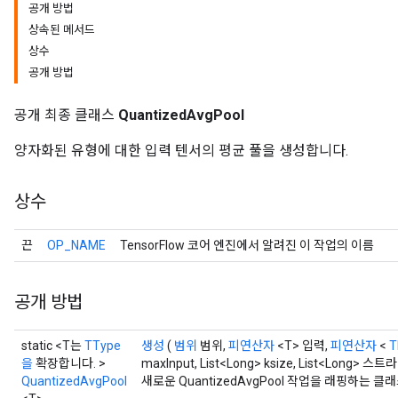
공개 방법
상속된 메서드
상수
공개 방법
공개 최종 클래스
QuantizedAvgPool
양자화된 유형에 대한 입력 텐서의 평균 풀을 생성합니다.
상수
끈
OP_NAME
TensorFlow 코어 엔진에서 알려진 이 작업의 이름
r
t
공개 방법
static <T는
TType
생성
(
범위
범위,
피연산자
<T> 입력,
피연산자
<
T
을
확장합니다. >
maxInput, List<Long> ksize, List<Long>
QuantizedAvgPool
새로운 QuantizedAvgPool 작업을 래핑하는