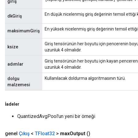
giriş
ize
En düşük nicelenmiş giriş değerinin temsil ettiği
dkGiriş
En yüksek nicelenmiş giriş değerinin temsil ettiğ
maksimumGiriş
Requantize
Giriş tensörünün her boyutu için pencerenin boyut
ksize
uzunluk 4 olmalıdır.
ize
AndReluAndRequantize
Giriş tensörünün her boyutu için kayan pencerenin
adımlar
u
uzunluk 4 olmalıdır.
uAndRequantize
Kullanılacak doldurma algoritmasının türü.
dolgu
malzemesi
AndRelu
İadeler
AndReluAndRequantize
QuantizedAvgPool'un yeni bir örneği
genel
Çıkış
<
TFloat32
>
max
Output
()