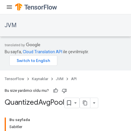
JVM
Bu sayfa,
Cloud Translation API
ile çevrilmiştir.
TensorFlow
Kaynaklar
JVM
API
Bu size yardımcı oldu mu?
Quantized
Avg
Pool
Bu sayfada
Sabitler