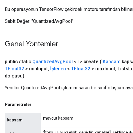
Bu operasyonun TensorFlow çekirdek motoru tarafından biline
Sabit Değer:
"QuantizedAvgPool"
Genel Yöntemler
public static
Quantized
Avg
Pool
<T>
create
(
Kapsam
kaps
TFloat32
> min
Input
,
İşlenen
<
TFloat32
> max
Input
,
List<L
dolgusu)
Yeni bir QuantizedAvgPool işlemini saran bir sınıf oluşturmaya
Parametreler
mevcut kapsam
kapsam
'[toplu iş, yükseklik, genişlik, kanallar]' şeklinde 4-