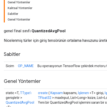
Genel Yöntemler
Kalıtsal Yöntemler
Sabitler
Genel Yöntemler
genel final sınıfı
QuantizedAvgPool
Nicelenmiş türler için giriş tensörünün ortalama havuzunu üretir
Sabitler
Sicim
OP_NAME
Bu operasyonun TensorFlow çekirdek motoru ta
r
Genel Yöntemler
t
static <T,
TType'ı
create
(
Kapsam
kapsamı,
İşlenen
<T> girişi,
İ
genişletir >
TFloat32
> maxInput, List<Long> ksize, List<L
QuantizedAvgPool
Yeni bir QuantizedAvgPool işlemini saran bir s