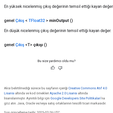
En yüksek nicelenmiş çıkış değerinin temsil ettiği kayan değer
genel
Çıkış
<
TFloat32
>
min
Output
()
En düşük nicelenmiş çıkış değerinin temsil ettiği kayan değer.
genel
Çıkış
<T>
çıkışı
()
Bu size yardımcı oldu mu?
Aksi belirtilmediği sürece bu sayfanın içeriği
Creative Commons Atıf 4.0
Lisansı
altında ve kod örnekleri
Apache 2.0 Lisansı
altında
lisanslanmıştır. Ayrıntılı bilgi için
Google Developers Site Politikaları
'na
göz atın. Java, Oracle ve/veya satış ortaklarının tescilli ticari markasıdır.
Son güncelleme tarihi: 2025-07-26 UTC.