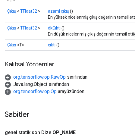
<T>
Çıkış
<
TFloat32
>
azami çıkış
()
En yüksek nicelenmiş çıkış değerinin temsil ett
Çıkış
<
TFloat32
>
dkÇıktı
()
En düşük nicelenmiş çıkış değerinin temsil etti
Çıkış
<T>
çıktı
()
Kalıtsal Yöntemler
org.tensorflow.op.RawOp
sınıfından
Java.lang.Object sınıfından
org.tensorflow.op.Op
arayüzünden
Sabitler
genel statik son Dize
OP
_
NAME