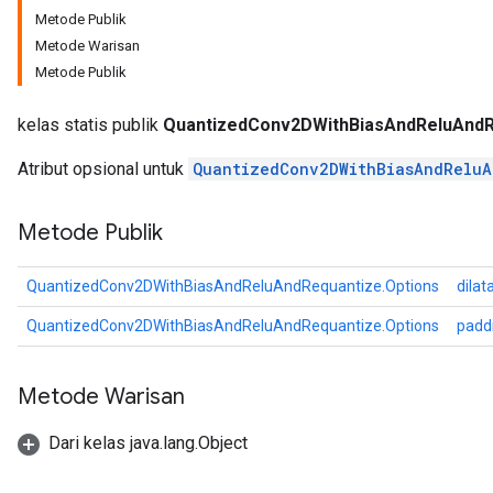
ize
Metode Publik
Metode Warisan
Metode Publik
kelas statis publik
QuantizedConv2DWithBiasAndReluAndR
Requantize
Atribut opsional untuk
QuantizedConv2DWithBiasAndReluA
ize
Metode Publik
AndReluAndRequantize
u
QuantizedConv2DWithBiasAndReluAndRequantize.Options
dilat
uAndRequantize
QuantizedConv2DWithBiasAndReluAndRequantize.Options
padd
Metode Warisan
AndRelu
AndReluAndRequantize
Dari kelas java.lang.Object