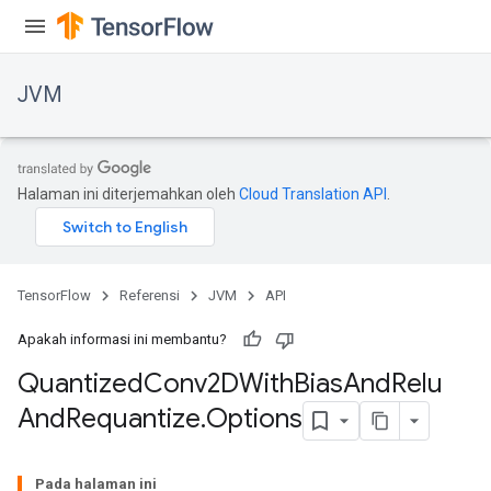
JVM
Halaman ini diterjemahkan oleh
Cloud Translation API
.
TensorFlow
Referensi
JVM
API
Apakah informasi ini membantu?
Quantized
Conv2DWith
Bias
And
Relu
And
Requantize
.
Options
Pada halaman ini