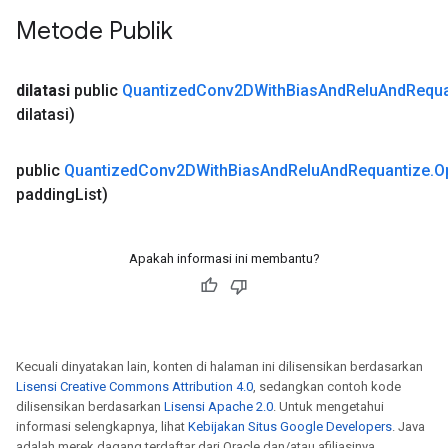
Metode Publik
dilatasi
public
Quantized
Conv2DWith
Bias
And
Relu
And
Requa
dilatasi)
public
Quantized
Conv2DWith
Bias
And
Relu
And
Requantize
.
O
padding
List)
Apakah informasi ini membantu?
Kecuali dinyatakan lain, konten di halaman ini dilisensikan berdasarkan
Lisensi Creative Commons Attribution 4.0
, sedangkan contoh kode
dilisensikan berdasarkan
Lisensi Apache 2.0
. Untuk mengetahui
informasi selengkapnya, lihat
Kebijakan Situs Google Developers
. Java
adalah merek dagang terdaftar dari Oracle dan/atau afiliasinya.