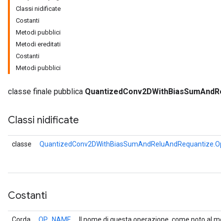
Classi nidificate
Costanti
Metodi pubblici
Metodi ereditati
Costanti
Metodi pubblici
classe finale pubblica
QuantizedConv2DWithBiasSumAndR
Classi nidificate
classe
QuantizedConv2DWithBiasSumAndReluAndRequantize.Op
Costanti
Corda
OP_NAME
Il nome di questa operazione, come noto al m