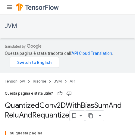
JVM
Questa pagina è stata tradotta dall'
API Cloud Translation
.
TensorFlow
Risorse
JVM
API
Questa pagina è stata utile?
Quantized
Conv2DWith
Bias
Sum
And
Relu
And
Requantize
Su questa pagina