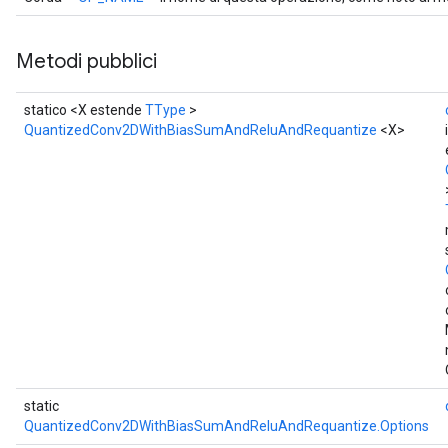
Metodi pubblici
statico <X estende
TType
>
QuantizedConv2DWithBiasSumAndReluAndRequantize
<X>
r
t
static
QuantizedConv2DWithBiasSumAndReluAndRequantize.Options