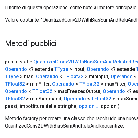
Il nome di questa operazione, come noto al motore principale
Valore costante:
"QuantizedConv2DWithBiasSumAndReluAndR
Metodi pubblici
public static
Quantized
Conv2DWith
Bias
Sum
And
Relu
And
Re
Operando
<? estende
TType
> input
,
Operando
<? estende
TType
> bias
,
Operando
<
TFloat32
> min
Input
,
Operando
<
TFloat32
> min
Filter
,
Operando
<
TFloat32
> max
Filter
,
Ope
Operando
<
TFloat32
> max
Freezed
Output
,
Operando
<? e
TFloat32
> min
Summand
,
Operando
<
TFloat32
> max
Sum
passi
,
imbottitura delle stringhe
,
opzioni
.
.
.
opzioni)
Metodo factory per creare una classe che racchiude una nuov
ize
QuantizedConv2DWithBiasSumAndReluAndRequantize.