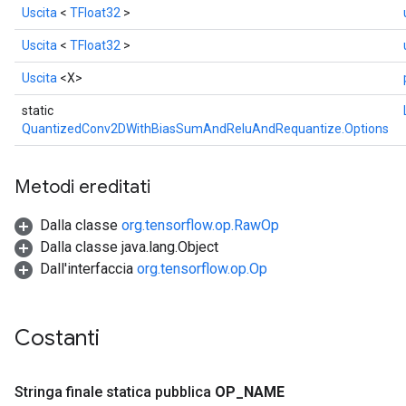
Uscita
<
TFloat32
>
Uscita
<
TFloat32
>
Uscita
<X>
static
QuantizedConv2DWithBiasSumAndReluAndRequantize.Options
Metodi ereditati
Dalla classe
org.tensorflow.op.RawOp
Dalla classe java.lang.Object
Dall'interfaccia
org.tensorflow.op.Op
Costanti
Stringa finale statica pubblica
OP
_
NAME