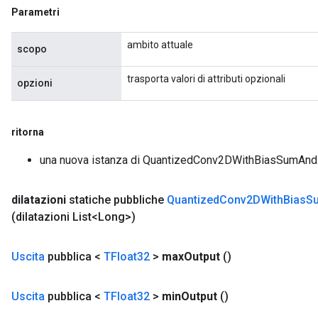
Parametri
Requantize
ambito attuale
scopo
ize
AndReluAndRequantize
trasporta valori di attributi opzionali
opzioni
u
uAndRequantize
ritorna
una nuova istanza di QuantizedConv2DWithBiasSumAn
dilatazioni
statiche pubbliche
Quantized
Conv2DWith
Bias
S
AndRelu
(dilatazioni List<Long>)
AndReluAndRequantize
Uscita
pubblica <
TFloat32
>
max
Output
()
Uscita
pubblica <
TFloat32
>
min
Output
()