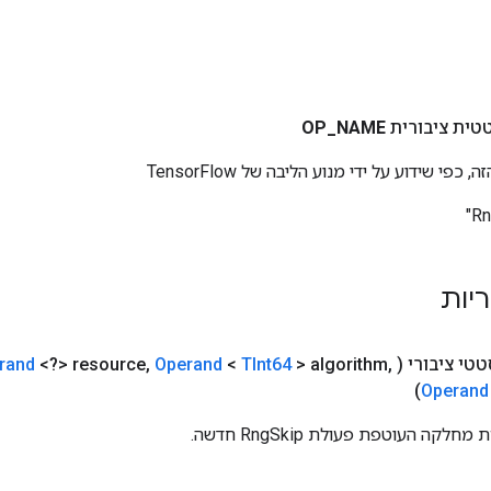
טית ציבורית
NAME
_
OP
י שידוע על ידי מנוע הליבה של TensorFlow
ריות
טי ציבורי
(
,
> algorithm
TInt64
<
Operand
,
<?> resource
rand
Operand
קה העוטפת פעולת RngSkip חדשה.