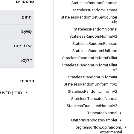
פרמטרים
Stateless
Random
Binomial
Stateless
Random
Gamma
תְחוּם
Stateless
Random
Get
Key
Counter
Alg
Stateless
Random
Normal
מַשׁאָב
Stateless
Random
Normal
V2
Stateless
Random
Poisson
אַלגוֹרִיתְם
Stateless
Random
Uniform
Stateless
Random
Uniform
Full
Int
דֶלתָא
Stateless
Random
Uniform
Full
Int
V2
Stateless
Random
Uniform
Int
החזרות
Stateless
Random
Uniform
Int
V2
Stateless
Random
Uniform
V2
מופע חדש של kip
Stateless
Truncated
Normal
Stateless
Truncated
Normal
V2
Truncated
Normal
Uniform
Candidate
Sampler
org
.
tensorflow
.
op
.
random
.
experimental