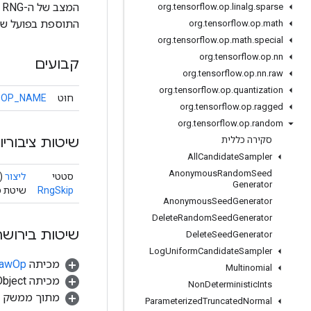
org
.
tensorflow
.
op
.
linalg
.
sparse
התוספת בפועל שנו
org
.
tensorflow
.
op
.
math
org
.
tensorflow
.
op
.
math
.
special
org
.
tensorflow
.
op
.
nn
קבועים
org
.
tensorflow
.
op
.
nn
.
raw
org
.
tensorflow
.
op
.
quantization
חוּט
OP_NAME
org
.
tensorflow
.
op
.
ragged
org
.
tensorflow
.
op
.
random
שיטות ציבוריו
סקירה כללית
All
Candidate
Sampler
Anonymous
Random
Seed
סטטי
ליצור
(
Generator
RngSkip
שיטת מפע
Anonymous
Seed
Generator
Delete
Random
Seed
Generator
שיטות בירושה
Delete
Seed
Generator
Log
Uniform
Candidate
Sampler
מכיתה
.RawOp
Multinomial
מכיתה java.lang.Object
Non
Deterministic
Ints
מתוך ממשק
Parameterized
Truncated
Normal