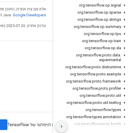
org
.
tensorflow
.
op
.
signal
אלא אם צוין אחרת, התוכן של 
org
.
tensorflow
.
op
.
sparse
Google Developers‏
.‏ Java הוא סימן מסחרי רשום של חברת Oracle ו/או של השותפים העצמאיים שלה.
org
.
tensorflow
.
op
.
strings
עדכון אחרון: 2025-07-26 (שעון UTC).
org
.
tensorflow
.
op
.
summary
org
.
tensorflow
.
op
.
tpu
org
.
tensorflow
.
op
.
train
org
.
tensorflow
.
op
.
xla
לא להתנתק
org
.
tensorflow
.
proto
.
data
.
experimental
בלוג
org
.
tensorflow
.
proto
.
distruntime
פורום
org
.
tensorflow
.
proto
.
example
GitHub
org
.
tensorflow
.
proto
.
framework
org
.
tensorflow
.
proto
.
profiler
Twitter
org
.
tensorflow
.
proto
.
util
YouTube
org
.
tensorflow
.
proto
.
util
.
testlog
org
.
tensorflow
.
types
org
.
tensorflow
.
types
.
annotation
org
.
tensorflow
.
types
.
family
ה
תנאים
פרטיות
Manage cookies
הרשמה לניוזלטר של TensorFlow