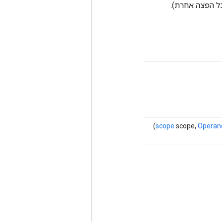
rng_s)` יהיה זהה לזה שלאחר `stateful_uniform([n])` (או כל הפצה אחרת).
scope
scope,
Operan