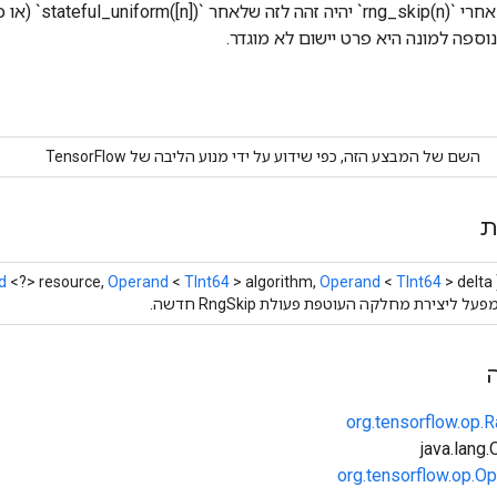
המצב של ה-RNG אחרי `kip(n
ספה למונה היא פרט יישום לא מוגדר.
השם של המבצע הזה, כפי שידוע על ידי מנוע הליבה של TensorFlow
ת
d
<?> resource,
Operand
<
TInt64
> algorithm,
Operand
<
TInt64
> delta)
ל ליצירת מחלקה העוטפת פעולת RngSkip חדשה.
org.tensorflow.op
org.tensorflow.op.Op