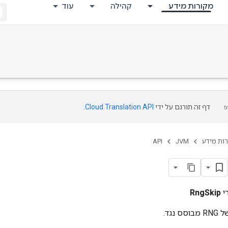
מקורות מידע
קהילה
עוד
דף זה תורגם על ידי
Cloud Translation API
.
ות מידע
JVM
API
י
RngSkip
נגד.