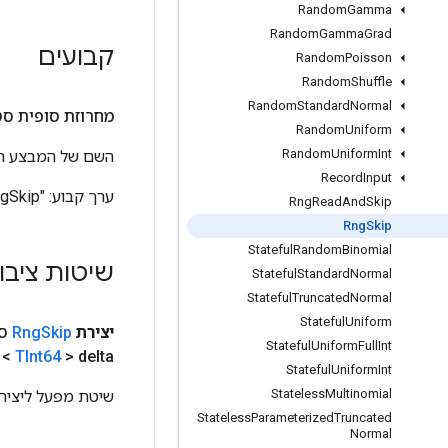
Random
Gamma
Random
Gamma
Grad
קבועים
Random
Poisson
Random
Shuffle
Random
Standard
Normal
מחרוזת סופית סט
Random
Uniform
Random
Uniform
Int
השם של המבצע הזה, כפ
Record
Input
ערך קבוע:
"RngSkip"
Rng
Read
And
Skip
Rng
Skip
Stateful
Random
Binomial
שיטות ציבו
Stateful
Standard
Normal
Stateful
Truncated
Normal
Stateful
Uniform
יצירת
Skip
Rng
סט
Stateful
Uniform
Full
Int
<
TInt64
> delta)
Stateful
Uniform
Int
Stateless
Multinomial
שיטת מפעל ליצירת מחל
Stateless
Parameterized
Truncated
Normal