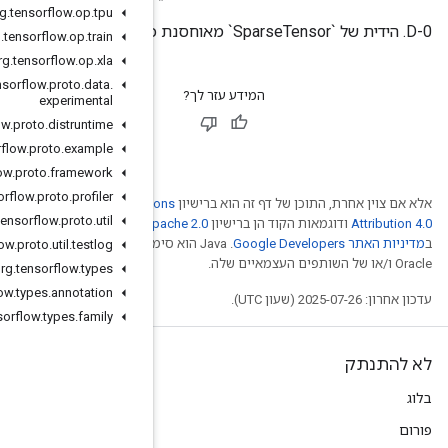
org
.
tensorflow
.
op
.
tpu
org
.
tensorflow
.
op
.
train
org
.
tensorflow
.
op
.
xla
org
.
tensorflow
.
proto
.
data
.
experimental
org
.
tensorflow
.
proto
.
distruntime
org
.
tensorflow
.
proto
.
example
org
.
tensorflow
.
proto
.
framework
org
.
tensorflow
.
proto
.
profiler
Creative Comm
org
.
tensorflow
.
proto
.
util
Ap
. לפרטים, ניתן לעיין
הוא סימן מסחרי רשום של חברת
org
.
tensorflow
.
proto
.
util
.
testlog
org
.
tensorflow
.
types
org
.
tensorflow
.
types
.
annotation
org
.
tensorflow
.
types
.
family