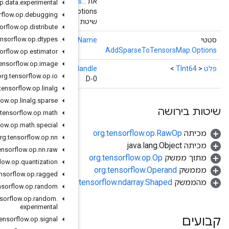
TType
> sparseValues,
Operand
<
TInt64
> sparseShape,
Options.
org
.
tensorflow
.
op
.
data
.
experimental
op
org
.
tensorflow
.
op
.
debugging
ל ליצירת מחלקה העוטפת פעולת AddSparseToTensorsMap חדשה.
org
.
tensorflow
.
op
.
distribute
org
.
tensorflow
.
op
.
dtypes
shared
(מחרוזת sharedName)
org
.
tensorflow
.
op
.
estimator
org
.
tensorflow
.
op
.
image
()
sparseH
org
.
tensorflow
.
op
.
io
org
.
tensorflow
.
op
.
linalg
org
.
tensorflow
.
op
.
linalg
.
sparse
org
.
tensorflow
.
op
.
math
org
.
tensorflow
.
op
.
math
.
special
org
.
tensorflow
.
op
.
nn
org
.
tensorflow
.
op
.
nn
.
raw
org
.
tensorflow
.
op
.
quantization
org
.
tensorflow
.
op
.
ragged
org.
org
.
tensorflow
.
op
.
random
org
.
tensorflow
.
op
.
random
.
experimental
org
.
tensorflow
.
op
.
signal