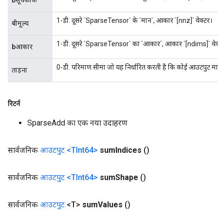
bसूचकांक
1-डी. दूसरे `SparseTensor` के `मान`, आकार `[nnz]` वेक्टर।
बीमूल्य
1-डी. दूसरे `SparseTensor` का `आकार`, आकार `[ndims]` वेक
bआकार
0-डी. परिमाण सीमा जो यह निर्धारित करती है कि कोई आउटपुट मान/
ताड़ना
रिटर्न
SparseAdd का एक नया उदाहरण
सार्वजनिक
आउटपुट
<TInt64>
sum
Indices
()
सार्वजनिक
आउटपुट
<TInt64>
sum
Shape
()
सार्वजनिक
आउटपुट
<T>
sum
Values
​​()