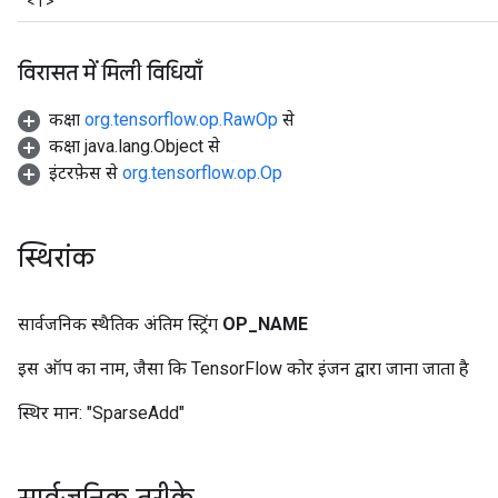
<T>
विरासत में मिली विधियाँ
कक्षा
org.tensorflow.op.RawOp
से
कक्षा java.lang.Object से
इंटरफ़ेस से
org.tensorflow.op.Op
स्थिरांक
सार्वजनिक स्थैतिक अंतिम स्ट्रिंग
OP
_
NAME
इस ऑप का नाम, जैसा कि TensorFlow कोर इंजन द्वारा जाना जाता है
स्थिर मान:
"SparseAdd"