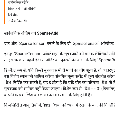
सार्वजनिक तरीके
विरासत में मिली विधियाँ
स्थिरांक
सार्वजनिक तरीके
सार्वजनिक अंतिम वर्ग
SparseAdd
एक और `SparseTensor` बनाने के लिए दो `SparseTensor` ऑब्जेक्ट ज
इनपुट `SparseTensor` ऑब्जेक्ट्स के सूचकांकों को मानक लेक्सिकोग्राफ़िक क
तो इस चरण से पहले इंडेक्स ऑर्डर को पुनर्स्थापित करने के लिए `Sparse
डिफ़ॉल्ट रूप से, यदि किसी सूचकांक में दो मानों का योग शून्य है, तो आउ
r
उस विशेष स्थान को शामिल करेगा, संबंधित मूल्य स्लॉट में शून्य संग्रहीत 
`थ्रेश` निर्दिष्ट कर सकते हैं, यह दर्शाता है कि यदि योग का परिमाण `थ्रेश` स
सूचकांक को शामिल नहीं किया जाएगा। विशेष रूप से, `थ्रेश == 0` (डिफ़ॉल
वास्तविक थ्रेशोल्डिंग केवल सकारात्मक मान के लिए होती है।
निम्नलिखित आकृतियों में, `nnz` `थ्रेस` को ध्यान में रखने के बाद की गिनती 