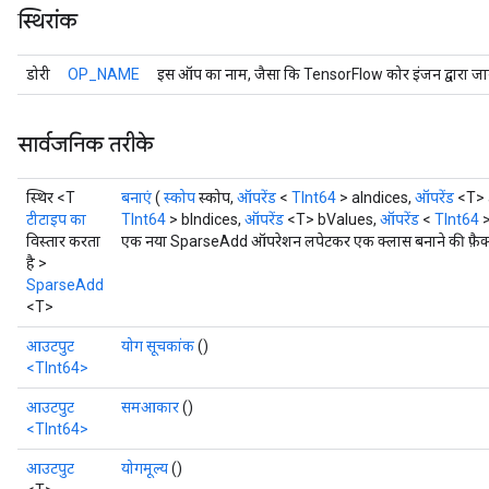
स्थिरांक
डोरी
OP_NAME
इस ऑप का नाम, जैसा कि TensorFlow कोर इंजन द्वारा जान
सार्वजनिक तरीके
स्थिर <T
बनाएं
(
स्कोप
स्कोप,
ऑपरेंड
<
TInt64
> aIndices,
ऑपरेंड
<T> 
टीटाइप का
TInt64
> bIndices,
ऑपरेंड
<T> bValues,
ऑपरेंड
<
TInt64
>
विस्तार करता
एक नया SparseAdd ऑपरेशन लपेटकर एक क्लास बनाने की फ़ैक्ट
है >
SparseAdd
<T>
आउटपुट
योग सूचकांक
()
<TInt64>
आउटपुट
समआकार
()
<TInt64>
आउटपुट
योगमूल्य
()