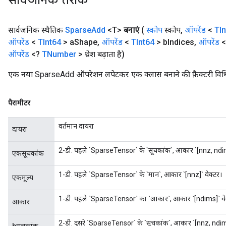
सार्वजनिक तरीके
सार्वजनिक स्थैतिक
Sparse
Add
<T>
बनाएं
(
स्कोप
स्कोप
,
ऑपरेंड
<
TIn
ऑपरेंड
<
TInt64
> a
Shape
,
ऑपरेंड
<
TInt64
> b
Indices
,
ऑपरेंड
<
ऑपरेंड
<?
TNumber
> थ्रेश बढ़ाता है)
एक नया SparseAdd ऑपरेशन लपेटकर एक क्लास बनाने की फ़ैक्टरी विध
पैरामीटर
वर्तमान दायरा
दायरा
2-डी. पहले `SparseTensor` के `सूचकांक`, आकार `[nnz, ndims]
एकसूचकांक
1-डी. पहले `SparseTensor` के `मान`, आकार `[nnz]` वेक्टर।
एकमूल्य
1-डी. पहले `SparseTensor` का `आकार`, आकार `[ndims]` वे
आकार
2-डी. दूसरे `SparseTensor` के `सूचकांक`, आकार `[nnz, ndims]