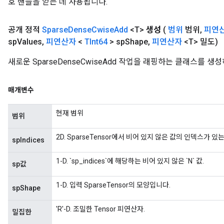
호 핸들을 얻는 데 사용됩니다.
공개 정적
Sparse
Dense
Cwise
Add
<T>
생성
(
범위
범위
,
피연
sp
Values
,
피연산자
<
TInt64
> sp
Shape
,
피연산자
<T> 밀도)
새로운 SparseDenseCwiseAdd 작업을 래핑하는 클래스를 
매개변수
현재 범위
범위
2D. SparseTensor에서 비어 있지 않은 값의 인덱스가 있는 
spIndices
1-D. `sp_indices`에 해당하는 비어 있지 않은 `N` 값.
sp값
1-D. 입력 SparseTensor의 모양입니다.
spShape
'R'-D. 조밀한 Tensor 피연산자.
밀집한