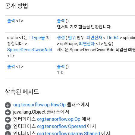
공개 방법
출력
<T>
출력
()
텐서의 기호 핸들을 반환합니다.
static <T는
TType을
확
생성
(
범위
범위,
피연산자
<
TInt64
> spIndi
장합니다. >
> spShape,
피연산자
<T> 밀집)
SparseDenseCwiseAdd
새로운 SparseDenseCwiseAdd 작업
<T>
출력
<T>
출력
()
1-D.
상속된 메서드
org.tensorflow.op.RawOp
클래스에서
java.lang.Object 클래스에서
인터페이스
org.tensorflow.op.Op
에서
인터페이스
org.tensorflow.Operand
에서
인터페이스
org.tensorflow.ndarray.Shaped
에서