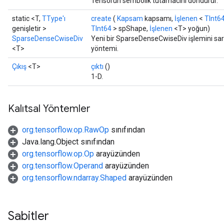
Tensörün sembolik tutamacını döndürür.
static <T,
TType'ı
create
(
Kapsam
kapsamı,
İşlenen
<
TInt6
genişletir >
TInt64
> spShape,
İşlenen
<T> yoğun)
SparseDenseCwiseDiv
Yeni bir SparseDenseCwiseDiv işlemini sara
<T>
yöntemi.
Çıkış
<T>
çıktı
()
1-D.
Kalıtsal Yöntemler
org.tensorflow.op.RawOp
sınıfından
Java.lang.Object sınıfından
org.tensorflow.op.Op
arayüzünden
org.tensorflow.Operand
arayüzünden
org.tensorflow.ndarray.Shaped
arayüzünden
Sabitler