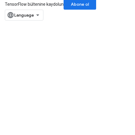
Abone ol
TensorFlow bültenine kaydolun