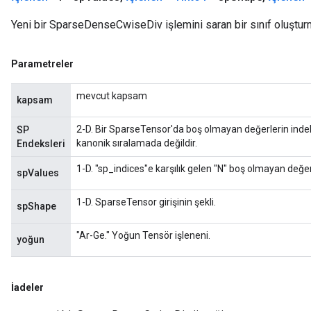
Yeni bir SparseDenseCwiseDiv işlemini saran bir sınıf oluştur
Parametreler
mevcut kapsam
kapsam
2-D. Bir SparseTensor'da boş olmayan değerlerin indek
SP
kanonik sıralamada değildir.
Endeksleri
1-D. "sp_indices"e karşılık gelen "N" boş olmayan değer
spValues
1-D. SparseTensor girişinin şekli.
spShape
"Ar-Ge." Yoğun Tensör işleneni.
yoğun
İadeler