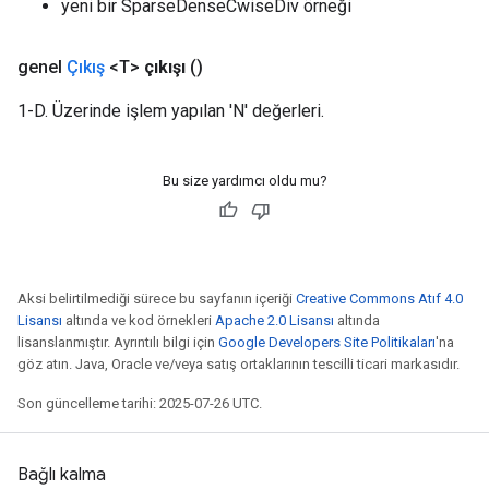
yeni bir SparseDenseCwiseDiv örneği
genel
Çıkış
<T>
çıkışı
()
1-D. Üzerinde işlem yapılan 'N' değerleri.
Bu size yardımcı oldu mu?
Aksi belirtilmediği sürece bu sayfanın içeriği
Creative Commons Atıf 4.0
Lisansı
altında ve kod örnekleri
Apache 2.0 Lisansı
altında
lisanslanmıştır. Ayrıntılı bilgi için
Google Developers Site Politikaları
'na
göz atın. Java, Oracle ve/veya satış ortaklarının tescilli ticari markasıdır.
Son güncelleme tarihi: 2025-07-26 UTC.
Bağlı kalma