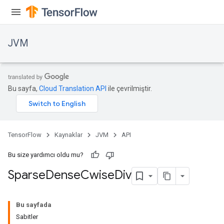
JVM
Bu sayfa,
Cloud Translation API
ile çevrilmiştir.
TensorFlow
Kaynaklar
JVM
API
ions
Bu size yardımcı oldu mu?
Sparse
Dense
Cwise
Div
Bu sayfada
Sabitler