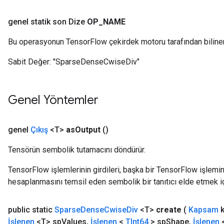
genel statik son Dize
OP
_
NAME
Bu operasyonun TensorFlow çekirdek motoru tarafından biline
Sabit Değer:
"SparseDenseCwiseDiv"
Genel Yöntemler
genel
Çıkış
<T>
as
Output
()
Tensörün sembolik tutamacını döndürür.
TensorFlow işlemlerinin girdileri, başka bir TensorFlow işleminin
hesaplanmasını temsil eden sembolik bir tanıtıcı elde etmek için
public static
Sparse
Dense
Cwise
Div
<T>
create
(
Kapsam
k
İşlenen
<T> sp
Values
,
İşlenen
<
TInt64
> sp
Shape
,
İşlenen
<