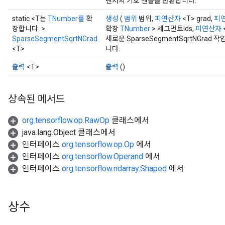
텐서의 기호 핸들을 반환합니다.
static <T는
TNumber를
확
생성
(
범위
범위,
피연산자
<T> grad,
피
장합니다. >
확장
TNumber
> 세그먼트Ids,
피연산자
SparseSegmentSqrtNGrad
새로운 SparseSegmentSqrtNGr
<T>
니다.
출력
<T>
출력
()
상속된 메서드
org.tensorflow.op.RawOp
클래스에서
java.lang.Object 클래스에서
인터페이스
org.tensorflow.op.Op
에서
인터페이스
org.tensorflow.Operand
에서
인터페이스
org.tensorflow.ndarray.Shaped
에서
상수