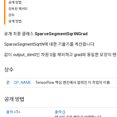
공개 방법
상속된 메서드
상수
공개 방법
공개 최종 클래스
SparseSegmentSqrtNGrad
SparseSegmentSqrtN에 대한 기울기를 계산합니다.
r
값이 output_dim0인 차원 0을 제외하고 grad와 동일한 모양의 
상수
끈
OP_NAME
TensorFlow 핵심 엔진에서 알려진 이 작업의 이름
공개 방법
출력
<T>
출력
()