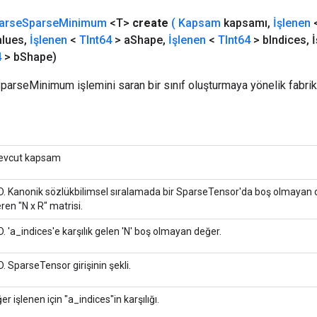
arse
Sparse
Minimum
<T>
create
(
Kapsam
kapsamı
,
İşlenen
alues
,
İşlenen
<
TInt64
> a
Shape
,
İşlenen
<
TInt64
> b
Indices
,
İ
4
> b
Shape)
parseMinimum işlemini saran bir sınıf oluşturmaya yönelik fabri
vcut kapsam
D. Kanonik sözlükbilimsel sıralamada bir SparseTensor'da boş olmayan d
eren "N x R" matrisi.
D. 'a_indices'e karşılık gelen 'N' boş olmayan değer.
D. SparseTensor girişinin şekli.
ğer işlenen için "a_indices"in karşılığı.