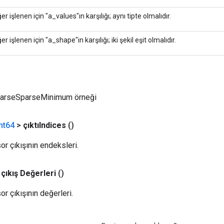
ğer işlenen için "a_values"ın karşılığı; aynı tipte olmalıdır.
ğer işlenen için "a_shape"in karşılığı; iki şekil eşit olmalıdır.
SparseSparseMinimum örneği
nt64
>
çıktıIndices
()
r çıkışının endeksleri.
çıkış Değerleri
()
r çıkışının değerleri.