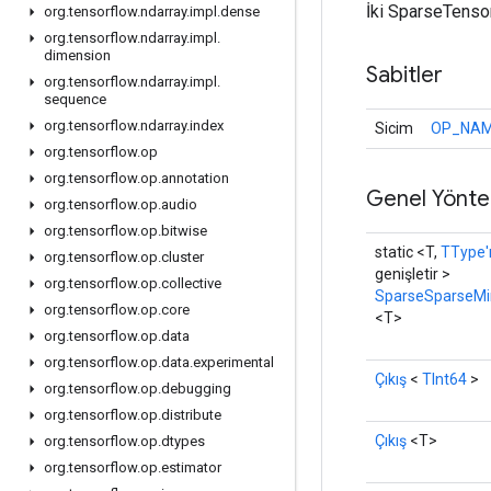
İki SparseTensor
org
.
tensorflow
.
ndarray
.
impl
.
dense
org
.
tensorflow
.
ndarray
.
impl
.
dimension
Sabitler
org
.
tensorflow
.
ndarray
.
impl
.
sequence
org
.
tensorflow
.
ndarray
.
index
Sicim
OP_NA
org
.
tensorflow
.
op
org
.
tensorflow
.
op
.
annotation
Genel Yönte
org
.
tensorflow
.
op
.
audio
org
.
tensorflow
.
op
.
bitwise
static <T,
TType'
org
.
tensorflow
.
op
.
cluster
genişletir >
org
.
tensorflow
.
op
.
collective
SparseSparseM
org
.
tensorflow
.
op
.
core
<T>
org
.
tensorflow
.
op
.
data
org
.
tensorflow
.
op
.
data
.
experimental
Çıkış
<
TInt64
>
org
.
tensorflow
.
op
.
debugging
org
.
tensorflow
.
op
.
distribute
Çıkış
<T>
org
.
tensorflow
.
op
.
dtypes
org
.
tensorflow
.
op
.
estimator