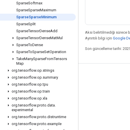
Sparse
Softmax
Sparse
Sparse
Maximum
Sparse
Sparse
Minimum
Sparse
Split
Sparse
Tensor
Dense
Add
Aksi belirtilmediği sürece 
Sparse
Tensor
Dense
Mat
Mul
Ayrıntılı bilgi için
Google Dev
Sparse
To
Dense
Son güncelleme tarihi: 202
Sparse
To
Sparse
Set
Operation
Take
Many
Sparse
From
Tensors
Map
org
.
tensorflow
.
op
.
strings
Bağlı kalma
org
.
tensorflow
.
op
.
summary
Blog
org
.
tensorflow
.
op
.
tpu
org
.
tensorflow
.
op
.
train
Forum
org
.
tensorflow
.
op
.
xla
GitHub
org
.
tensorflow
.
proto
.
data
.
experimental
Twitter
org
.
tensorflow
.
proto
.
distruntime
YouTube
org
.
tensorflow
.
proto
.
example