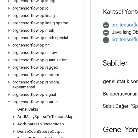
org
.
tensorflow
.
op
.
image
org
.
tensorflow
.
op
.
io
Kalıtsal Yön
org
.
tensorflow
.
op
.
linalg
org
.
tensorflow
.
op
.
linalg
.
sparse
org.tensorf
org
.
tensorflow
.
op
.
math
Java.lang.Ob
org
.
tensorflow
.
op
.
math
.
special
org.tensorf
org
.
tensorflow
.
op
.
nn
org
.
tensorflow
.
op
.
nn
.
raw
org
.
tensorflow
.
op
.
quantization
Sabitler
org
.
tensorflow
.
op
.
ragged
org
.
tensorflow
.
op
.
random
genel statik so
org
.
tensorflow
.
op
.
random
.
experimental
Bu operasyonun 
org
.
tensorflow
.
op
.
signal
org
.
tensorflow
.
op
.
sparse
Sabit Değer:
"S
Genel Bakış
Add
Many
Sparse
To
Tensors
Map
Add
Sparse
To
Tensors
Map
Genel Yön
Dense
Count
Sparse
Output