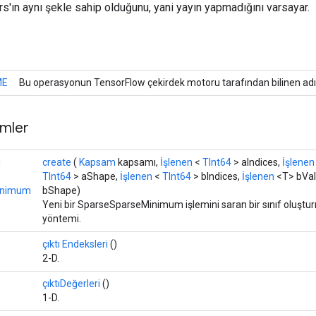
s'ın aynı şekle sahip olduğunu, yani yayın yapmadığını varsayar.
ME
Bu operasyonun TensorFlow çekirdek motoru tarafından bilinen adı
mler
ı
create
(
Kapsam
kapsamı,
İşlenen
<
TInt64
> aIndices,
İşlenen
TInt64
> aShape,
İşlenen
<
TInt64
> bIndices,
İşlenen
<T> bVal
inimum
bShape)
Yeni bir SparseSparseMinimum işlemini saran bir sınıf oluştu
yöntemi.
çıktı Endeksleri
()
2-D.
çıktıDeğerleri
()
1-D.