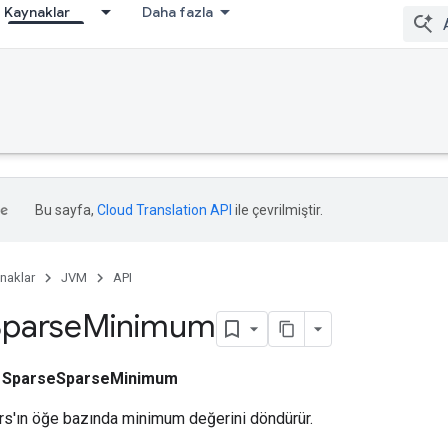
Kaynaklar
Daha fazla
Bu sayfa,
Cloud Translation API
ile çevrilmiştir.
naklar
JVM
API
Sparse
Minimum
ı
SparseSparseMinimum
rs'ın öğe bazında minimum değerini döndürür.