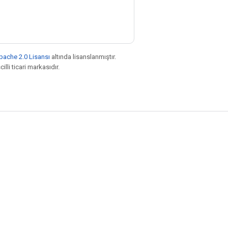
pache 2.0 Lisansı
altında lisanslanmıştır.
illi ticari markasıdır.