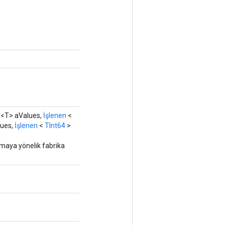
<T> aValues,
İşlenen
<
ues,
İşlenen
<
TInt64
>
rmaya yönelik fabrika