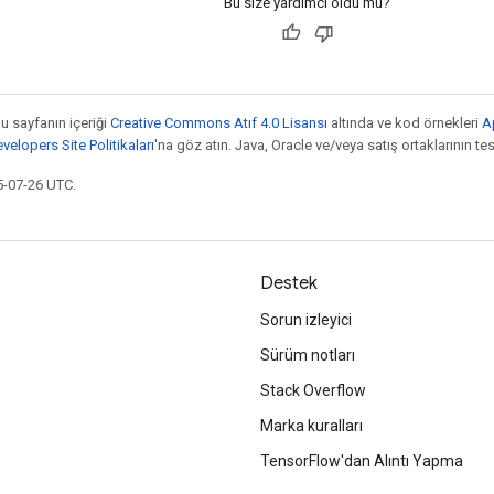
Bu size yardımcı oldu mu?
bu sayfanın içeriği
Creative Commons Atıf 4.0 Lisansı
altında ve kod örnekleri
A
elopers Site Politikaları
'na göz atın. Java, Oracle ve/veya satış ortaklarının tesc
5-07-26 UTC.
Destek
Sorun izleyici
Sürüm notları
Stack Overflow
Marka kuralları
TensorFlow'dan Alıntı Yapma