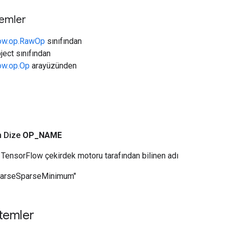
temler
low.op.RawOp
sınıfından
ject sınıfından
low.op.Op
arayüzünden
n Dize
OP
_
NAME
TensorFlow çekirdek motoru tarafından bilinen adı
parseSparseMinimum"
temler