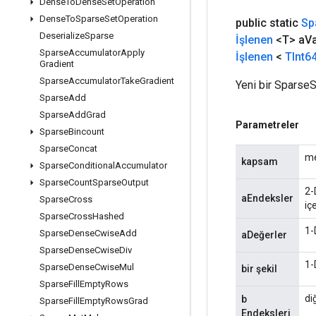
Dense
To
Dense
Set
Operation
Dense
To
Sparse
Set
Operation
public static
Sp
Deserialize
Sparse
İşlenen
<T> a
V
Sparse
Accumulator
Apply
İşlenen
<
TInt6
Gradient
Sparse
Accumulator
Take
Gradient
Yeni bir SparseS
Sparse
Add
Sparse
Add
Grad
Parametreler
Sparse
Bincount
Sparse
Concat
me
kapsam
Sparse
Conditional
Accumulator
Sparse
Count
Sparse
Output
2-
aEndeksler
Sparse
Cross
iç
Sparse
Cross
Hashed
1-
Sparse
Dense
Cwise
Add
aDeğerler
Sparse
Dense
Cwise
Div
1-
Sparse
Dense
Cwise
Mul
bir şekil
Sparse
Fill
Empty
Rows
di
b
Sparse
Fill
Empty
Rows
Grad
Endeksleri