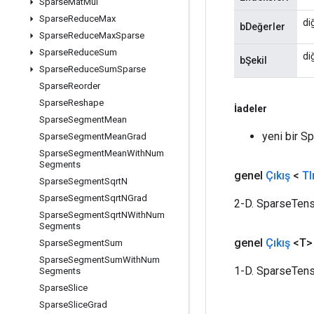
Sparse
Mat
Mul
Sparse
Reduce
Max
di
bDeğerler
Sparse
Reduce
Max
Sparse
Sparse
Reduce
Sum
di
bŞekil
Sparse
Reduce
Sum
Sparse
Sparse
Reorder
Sparse
Reshape
İadeler
Sparse
Segment
Mean
yeni bir 
Sparse
Segment
Mean
Grad
Sparse
Segment
Mean
With
Num
Segments
genel
Çıkış
<
TI
Sparse
Segment
Sqrt
N
Sparse
Segment
Sqrt
NGrad
2-D. SparseTenso
Sparse
Segment
Sqrt
NWith
Num
Segments
genel
Çıkış
<T>
Sparse
Segment
Sum
Sparse
Segment
Sum
With
Num
1-D. SparseTenso
Segments
Sparse
Slice
Sparse
Slice
Grad