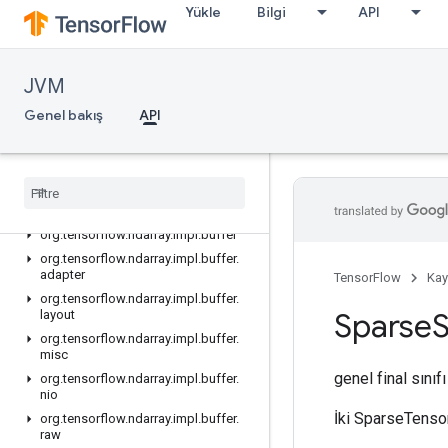
Yükle
Bilgi
API
org.tensorflow.internal.c_api
org.tensorflow.internal.c_api.global
org.tensorflow.internal.c_api.presets
JVM
org.tensorflow.internal.types
Genel bakış
API
org.tensorflow.internal.types.registry
org.tensorflow.ndarray
org
.
tensorflow
.
ndarray
.
buffer
org
.
tensorflow
.
ndarray
.
buffer
.
layout
org
.
tensorflow
.
ndarray
.
impl
org
.
tensorflow
.
ndarray
.
impl
.
buffer
org
.
tensorflow
.
ndarray
.
impl
.
buffer
.
adapter
TensorFlow
Kay
org
.
tensorflow
.
ndarray
.
impl
.
buffer
.
Sparse
layout
org
.
tensorflow
.
ndarray
.
impl
.
buffer
.
misc
genel final sınıf
org
.
tensorflow
.
ndarray
.
impl
.
buffer
.
nio
İki SparseTenso
org
.
tensorflow
.
ndarray
.
impl
.
buffer
.
raw