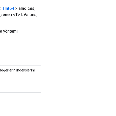
<
TInt64
> a
Indices
,
şlenen <T> b
Values
,
ka yöntemi.
eğerlerin indekslerini