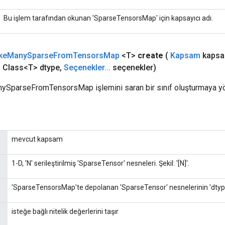
Bu işlem tarafından okunan 'SparseTensorsMap' için kapsayıcı adı.
ke
Many
Sparse
From
Tensors
Map
<T>
create
(
Kapsam
kapsa
,
Class<T> dtype
,
Seçenekler
.
.
.
seçenekler)
nySparseFromTensorsMap işlemini saran bir sınıf oluşturmaya yö
mevcut kapsam
1-D, 'N' serileştirilmiş 'SparseTensor' nesneleri. Şekil: '[N]'.
'SparseTensorsMap'te depolanan 'SparseTensor' nesnelerinin 'dtype
isteğe bağlı nitelik değerlerini taşır