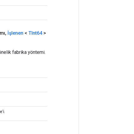
mı
,
İşlenen
<
TInt64
>
nelik fabrika yöntemi.
'i.