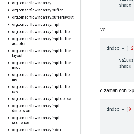
org
.
tensorflow
.
ndarray
shape
org
.
tensorflow
.
ndarray
.
buffer
org
.
tensorflow
.
ndarray
.
buffer
.
layout
org
.
tensorflow
.
ndarray
.
impl
Ve
org
.
tensorflow
.
ndarray
.
impl
.
buffer
org
.
tensorflow
.
ndarray
.
impl
.
buffer
.
adapter
index
=
[
2
org
.
tensorflow
.
ndarray
.
impl
.
buffer
.
layout
values
org
.
tensorflow
.
ndarray
.
impl
.
buffer
.
shape
misc
org
.
tensorflow
.
ndarray
.
impl
.
buffer
.
nio
org
.
tensorflow
.
ndarray
.
impl
.
buffer
.
o zaman son 'Spa
raw
org
.
tensorflow
.
ndarray
.
impl
.
dense
org
.
tensorflow
.
ndarray
.
impl
.
index
=
[
0
dimension
org
.
tensorflow
.
ndarray
.
impl
.
sequence
org
.
tensorflow
.
ndarray
.
index