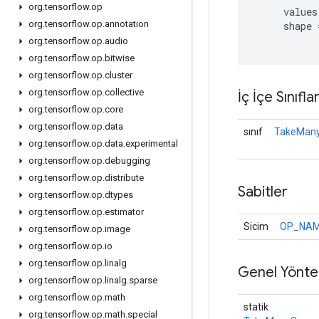
org
.
tensorflow
.
op
values
org
.
tensorflow
.
op
.
annotation
shape
org
.
tensorflow
.
op
.
audio
org
.
tensorflow
.
op
.
bitwise
org
.
tensorflow
.
op
.
cluster
org
.
tensorflow
.
op
.
collective
İç İçe Sınıfla
org
.
tensorflow
.
op
.
core
org
.
tensorflow
.
op
.
data
sınıf
TakeMany
org
.
tensorflow
.
op
.
data
.
experimental
org
.
tensorflow
.
op
.
debugging
org
.
tensorflow
.
op
.
distribute
Sabitler
org
.
tensorflow
.
op
.
dtypes
org
.
tensorflow
.
op
.
estimator
Sicim
OP_NA
org
.
tensorflow
.
op
.
image
org
.
tensorflow
.
op
.
io
org
.
tensorflow
.
op
.
linalg
Genel Yönte
org
.
tensorflow
.
op
.
linalg
.
sparse
org
.
tensorflow
.
op
.
math
statik
org
.
tensorflow
.
op
.
math
.
special