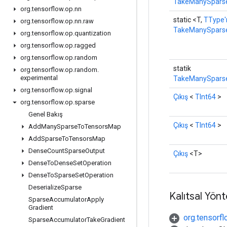
TakeManySpars
org
.
tensorflow
.
op
.
nn
static <T,
TType'
org
.
tensorflow
.
op
.
nn
.
raw
TakeManySpars
org
.
tensorflow
.
op
.
quantization
org
.
tensorflow
.
op
.
ragged
org
.
tensorflow
.
op
.
random
statik
org
.
tensorflow
.
op
.
random
.
experimental
TakeManySpars
org
.
tensorflow
.
op
.
signal
Çıkış
<
TInt64
>
org
.
tensorflow
.
op
.
sparse
Genel Bakış
Çıkış
<
TInt64
>
Add
Many
Sparse
To
Tensors
Map
Add
Sparse
To
Tensors
Map
Dense
Count
Sparse
Output
Çıkış
<T>
Dense
To
Dense
Set
Operation
Dense
To
Sparse
Set
Operation
Deserialize
Sparse
Kalıtsal Yön
Sparse
Accumulator
Apply
Gradient
org.tensorf
Sparse
Accumulator
Take
Gradient