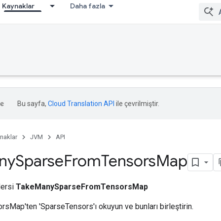
Kaynaklar
Daha fazla
Bu sayfa,
Cloud Translation API
ile çevrilmiştir.
naklar
JVM
API
ny
Sparse
From
Tensors
Map
dersi
TakeManySparseFromTensorsMap
rsMap'ten 'SparseTensors'ı okuyun ve bunları birleştirin.