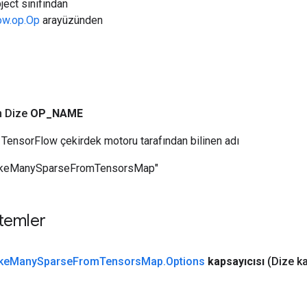
ject sınıfından
low.op.Op
arayüzünden
n Dize
OP
_
NAME
TensorFlow çekirdek motoru tarafından bilinen adı
akeManySparseFromTensorsMap"
temler
ke
Many
Sparse
From
Tensors
Map
.
Options
kapsayıcısı
(Dize k