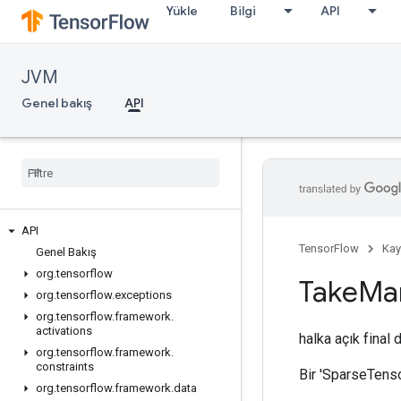
Yükle
Bilgi
API
JVM
Genel bakış
API
API
TensorFlow
Kay
Genel Bakış
org
.
tensorflow
Take
Ma
org
.
tensorflow
.
exceptions
org
.
tensorflow
.
framework
.
activations
halka açık final 
org
.
tensorflow
.
framework
.
constraints
Bir 'SparseTenso
org
.
tensorflow
.
framework
.
data