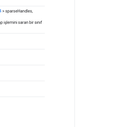
4
> sparseHandles,
şlemini saran bir sınıf