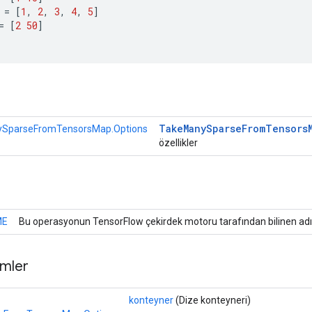
=
[
1
,
2
,
3
,
4
,
5
]
=
[
2
50
]
r
Take
Many
Sparse
From
Tensors
SparseFromTensorsMap.Options
özellikler
ME
Bu operasyonun TensorFlow çekirdek motoru tarafından bilinen adı
mler
konteyner
(Dize konteyneri)