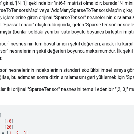
girişi, '[N, 1]' şeklinde bir 'int64' matrisi olmalıdır; burada 'N' min
arseToTensorsMap' veya 'AddManySparseToTensorsMap'in çıkış tanı
riş işlemlerine giren orijinal "SparseTensor" nesnelerinin sıralamal
n 'SparseTensor' oluşturulduğunda, gelen 'SparseTensor' nesnele
kmıştır (bunlar soldaki yeni bir satır boyutu boyunca birleştirilmiştir
or` nesnesinin tüm boyutlar için şekil değerleri, ancak ilki karşıl
sor` nesnelerinin şekil değerleri boyunca maksimumdur. İlk şekil 
r.
or' nesnelerinin indekslerinin standart sözlükbilimsel sıraya göre
lse, bu adımdan sonra dizin sıralamasını geri yüklemek için 'Spar
ar iki orijinal "SparseTensor" nesnesini temsil eden bir "[2, 3]" mat
]
[
10
]
[
20
]
=
[
1
,
2
,
3
]