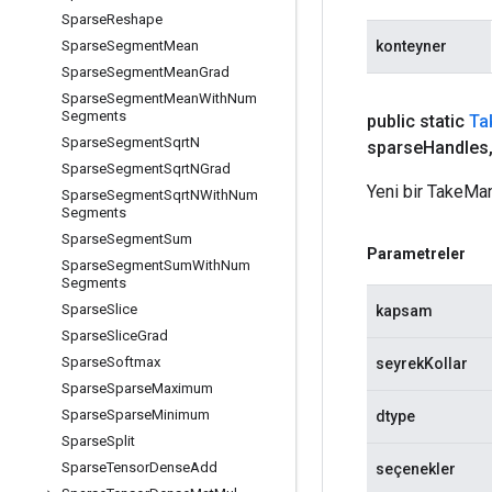
Sparse
Reshape
konteyner
Sparse
Segment
Mean
Sparse
Segment
Mean
Grad
Sparse
Segment
Mean
With
Num
Segments
public static
Ta
Sparse
Segment
Sqrt
N
sparse
Handles
Sparse
Segment
Sqrt
NGrad
Yeni bir TakeMa
Sparse
Segment
Sqrt
NWith
Num
Segments
Sparse
Segment
Sum
Parametreler
Sparse
Segment
Sum
With
Num
Segments
Sparse
Slice
kapsam
Sparse
Slice
Grad
Sparse
Softmax
seyrekKollar
Sparse
Sparse
Maximum
Sparse
Sparse
Minimum
dtype
Sparse
Split
Sparse
Tensor
Dense
Add
seçenekler