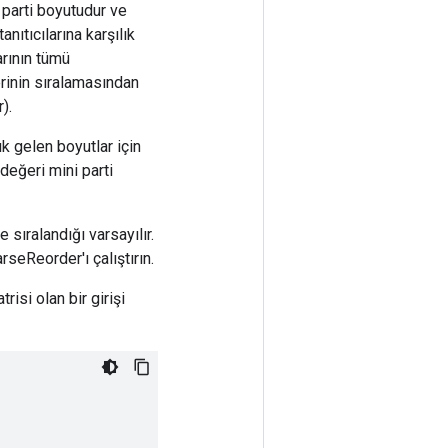
i parti boyutudur ve
tıcılarına karşılık
arının tümü
rinin sıralamasından
).
ık gelen boyutlar için
değeri mini parti
 sıralandığı varsayılır.
seReorder'ı çalıştırın.
risi olan bir girişi