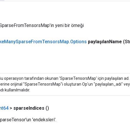
parseFromTensorsMap'in yeni bir örneği
ke
Many
Sparse
From
Tensors
Map
.
Options
paylaşılan
Name
(St
Bu operasyon tarafından okunan 'SparseTensorsMap' için paylaşılan ad.
yerine orijinal "SparseTensorsMap"i oluşturan Op'un "paylaşılan_adı" v
dı kullanılmalıdır.
nt64
>
sparse
Indices
()
SparseTensor'un 'endeksleri'.