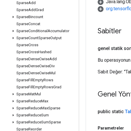
Java.lang.Ob
Sparse
Add
org.tensorf
Sparse
Add
Grad
Sparse
Bincount
Sparse
Concat
Sabitler
Sparse
Conditional
Accumulator
Sparse
Count
Sparse
Output
Sparse
Cross
genel statik so
Sparse
Cross
Hashed
Sparse
Dense
Cwise
Add
Bu operasyonun 
Sparse
Dense
Cwise
Div
Sabit Değer:
"T
Sparse
Dense
Cwise
Mul
Sparse
Fill
Empty
Rows
Sparse
Fill
Empty
Rows
Grad
Genel Yön
Sparse
Mat
Mul
Sparse
Reduce
Max
Sparse
Reduce
Max
Sparse
public static
Ta
Sparse
Reduce
Sum
Sparse
Reduce
Sum
Sparse
Parametreler
Sparse
Reorder