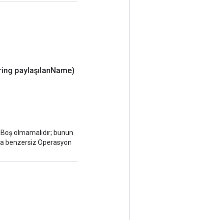
ring paylaşılan
Name)
 Boş olmamalıdır; bunun
eya benzersiz Operasyon