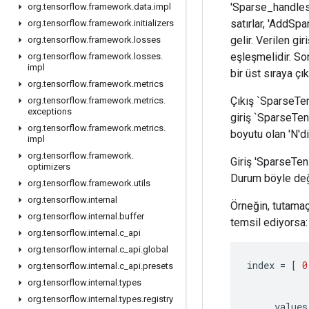
'Sparse_handles' 
org
.
tensorflow
.
framework
.
data
.
impl
satırlar, 'AddSp
org
.
tensorflow
.
framework
.
initializers
gelir. Verilen gi
org
.
tensorflow
.
framework
.
losses
eşleşmelidir. So
org
.
tensorflow
.
framework
.
losses
.
impl
bir üst sıraya çı
org
.
tensorflow
.
framework
.
metrics
Çıkış `SparseTens
org
.
tensorflow
.
framework
.
metrics
.
exceptions
giriş `SparseTen
org
.
tensorflow
.
framework
.
metrics
.
boyutu olan 'N'di
impl
org
.
tensorflow
.
framework
.
Giriş 'SparseTens
optimizers
Durum böyle deği
org
.
tensorflow
.
framework
.
utils
org
.
tensorflow
.
internal
Örneğin, tutamaçl
org
.
tensorflow
.
internal
.
buffer
temsil ediyorsa:
org
.
tensorflow
.
internal
.
c
_
api
org
.
tensorflow
.
internal
.
c
_
api
.
global
index
=
[
0
org
.
tensorflow
.
internal
.
c
_
api
.
presets
org
.
tensorflow
.
internal
.
types
org
.
tensorflow
.
internal
.
types
.
registry
values