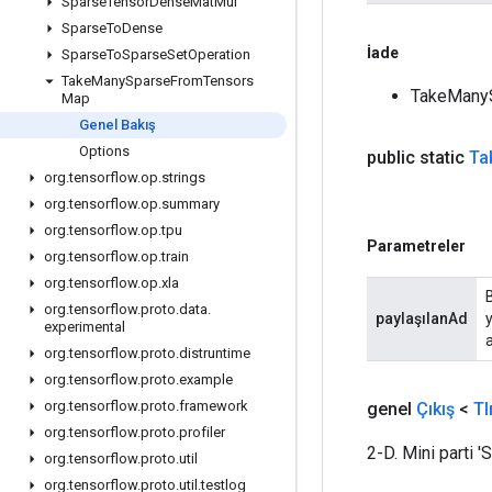
Sparse
Tensor
Dense
Mat
Mul
Sparse
To
Dense
İade
Sparse
To
Sparse
Set
Operation
Take
Many
Sparse
From
Tensors
TakeManyS
Map
Genel Bakış
Options
public static
Ta
org
.
tensorflow
.
op
.
strings
org
.
tensorflow
.
op
.
summary
org
.
tensorflow
.
op
.
tpu
Parametreler
org
.
tensorflow
.
op
.
train
org
.
tensorflow
.
op
.
xla
org
.
tensorflow
.
proto
.
data
.
paylaşılanAd
experimental
a
org
.
tensorflow
.
proto
.
distruntime
org
.
tensorflow
.
proto
.
example
org
.
tensorflow
.
proto
.
framework
genel
Çıkış
<
TI
org
.
tensorflow
.
proto
.
profiler
2-D. Mini parti '
org
.
tensorflow
.
proto
.
util
org
.
tensorflow
.
proto
.
util
.
testlog