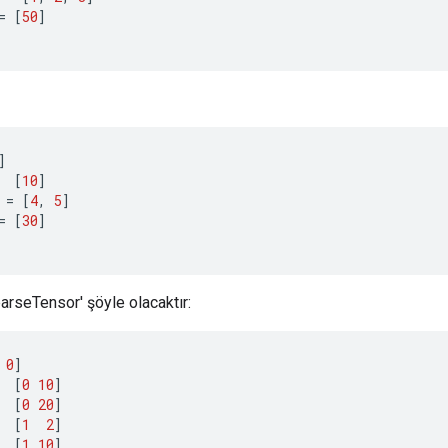
=
[
50
]
]
[
10
]
=
[
4
,
5
]
=
[
30
]
rseTensor' şöyle olacaktır:
0
]
[
0
10
]
[
0
20
]
[
1
2
]
[
1
10
]