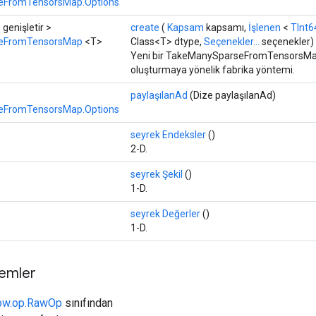
eFromTensorsMap.Options
ı
genişletir >
create
(
Kapsam
kapsamı,
İşlenen
<
TInt6
eFromTensorsMap
<T>
Class<T> dtype,
Seçenekler...
seçenekler)
Yeni bir TakeManySparseFromTensorsMap i
oluşturmaya yönelik fabrika yöntemi.
paylaşılanAd
(Dize paylaşılanAd)
eFromTensorsMap.Options
seyrek Endeksler
()
2-D.
seyrek Şekil
()
1-D.
seyrek Değerler
()
1-D.
temler
low.op.RawOp
sınıfından