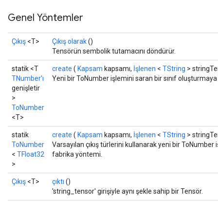
Genel Yöntemler
Çıkış
<T>
Çıkış olarak
()
Tensörün sembolik tutamacını döndürür.
statik <T
create
(
Kapsam
kapsamı,
İşlenen
<
TString
> stringTe
TNumber'ı
Yeni bir ToNumber işlemini saran bir sınıf oluşturmaya
genişletir
>
ToNumber
<T>
statik
create
(
Kapsam
kapsamı,
İşlenen
<
TString
> stringTe
ToNumber
Varsayılan çıkış türlerini kullanarak yeni bir ToNumber 
<
TFloat32
fabrika yöntemi.
>
Çıkış
<T>
çıktı
()
'string_tensor' girişiyle aynı şekle sahip bir Tensör.