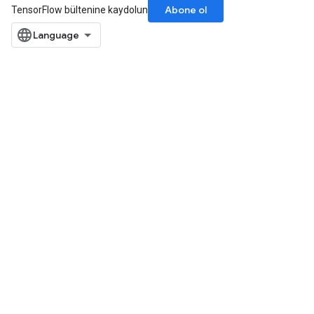
Abone ol
TensorFlow bültenine kaydolun