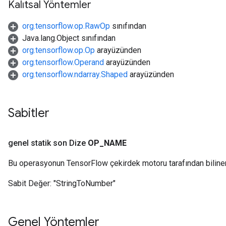
Kalıtsal Yöntemler
org.tensorflow.op.RawOp
sınıfından
Java.lang.Object sınıfından
org.tensorflow.op.Op
arayüzünden
org.tensorflow.Operand
arayüzünden
org.tensorflow.ndarray.Shaped
arayüzünden
Sabitler
genel statik son Dize
OP
_
NAME
Bu operasyonun TensorFlow çekirdek motoru tarafından biline
Sabit Değer:
"StringToNumber"
Genel Yöntemler