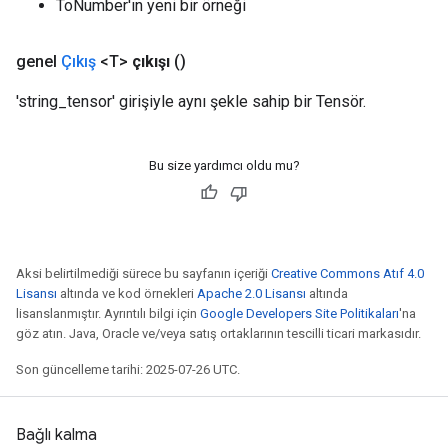
ToNumber'ın yeni bir örneği
genel
Çıkış
<T>
çıkışı
()
'string_tensor' girişiyle aynı şekle sahip bir Tensör.
Bu size yardımcı oldu mu?
Aksi belirtilmediği sürece bu sayfanın içeriği
Creative Commons Atıf 4.0
Lisansı
altında ve kod örnekleri
Apache 2.0 Lisansı
altında
lisanslanmıştır. Ayrıntılı bilgi için
Google Developers Site Politikaları
'na
göz atın. Java, Oracle ve/veya satış ortaklarının tescilli ticari markasıdır.
Son güncelleme tarihi: 2025-07-26 UTC.
Bağlı kalma