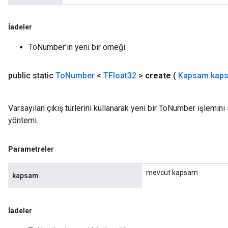
İadeler
ToNumber'ın yeni bir örneği
public static
To
Number
<
TFloat32
>
create
(
Kapsam kap
Varsayılan çıkış türlerini kullanarak yeni bir ToNumber işlemini
yöntemi.
Parametreler
mevcut kapsam
kapsam
İadeler