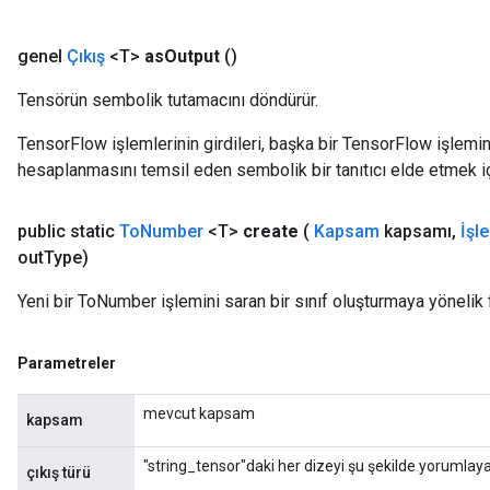
genel
Çıkış
<T>
as
Output
()
Tensörün sembolik tutamacını döndürür.
TensorFlow işlemlerinin girdileri, başka bir TensorFlow işleminin
hesaplanmasını temsil eden sembolik bir tanıtıcı elde etmek için
public static
To
Number
<T>
create
(
Kapsam
kapsamı
,
İşl
out
Type)
Yeni bir ToNumber işlemini saran bir sınıf oluşturmaya yönelik 
Parametreler
mevcut kapsam
kapsam
"string_tensor"daki her dizeyi şu şekilde yorumlaya
çıkış türü