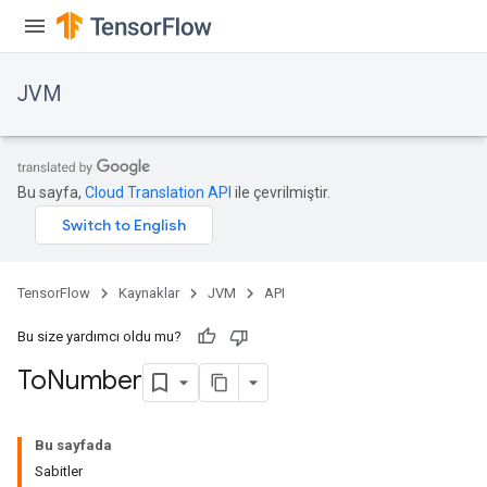
JVM
Bu sayfa,
Cloud Translation API
ile çevrilmiştir.
TensorFlow
Kaynaklar
JVM
API
Bu size yardımcı oldu mu?
To
Number
ions
Bu sayfada
Sabitler