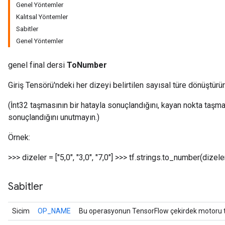
Genel Yöntemler
Kalıtsal Yöntemler
Sabitler
Genel Yöntemler
genel final dersi
ToNumber
Giriş Tensörü'ndeki her dizeyi belirtilen sayısal türe dönüştürür
(İnt32 taşmasının bir hatayla sonuçlandığını, kayan nokta taşma
sonuçlandığını unutmayın.)
Örnek:
r
>>> dizeler = ["5,0", "3,0", "7,0"] >>> tf.strings.to_number(dizele
Sabitler
Sicim
OP_NAME
Bu operasyonun TensorFlow çekirdek motoru ta