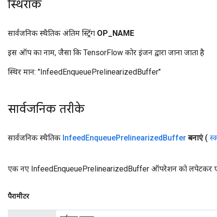
स्थिरांक
Parameters
GradAccumDebug
सार्वजनिक स्थैतिक अंतिम स्ट्रिंग
OP
_
NAME
Parameters
इस ऑप का नाम, जैसा कि TensorFlow कोर इंजन द्वारा जाना जाता है
ters
tersGradAccumDebug
स्थिर मान:
"InfeedEnqueuePrelinearizedBuffer"
arameters
ParametersGradAccumDebug
meters
सार्वजनिक तरीके
ametersGradAccumDebug
rs
ersGradAccumDebug
सार्वजनिक स्थैतिक
Infeed
Enqueue
Prelinearized
Buffer
बनाएं
(
स्
tDescentParameters
ntDescentParametersGradAccumDebug
एक नए InfeedEnqueuePrelinearizedBuffer ऑपरेशन को लपेटकर एक क
पैरामीटर