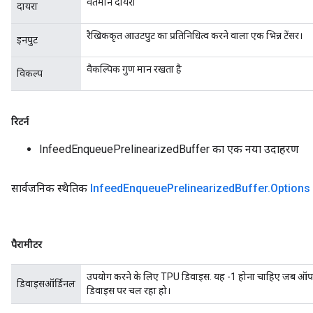
वर्तमान दायरा
दायरा
रैखिककृत आउटपुट का प्रतिनिधित्व करने वाला एक भिन्न टेंसर।
इनपुट
वैकल्पिक गुण मान रखता है
विकल्प
रिटर्न
InfeedEnqueuePrelinearizedBuffer का एक नया उदाहरण
rs
सार्वजनिक स्थैतिक
Infeed
Enqueue
Prelinearized
Buffer
.
Options
ersGradAccumDebug
eters
metersGradAccumDebug
पैरामीटर
ters
metersGradAccumDebug
उपयोग करने के लिए TPU डिवाइस. यह -1 होना चाहिए जब ऑप 
ropParameters
डिवाइसऑर्डिनल
डिवाइस पर चल रहा हो।
s