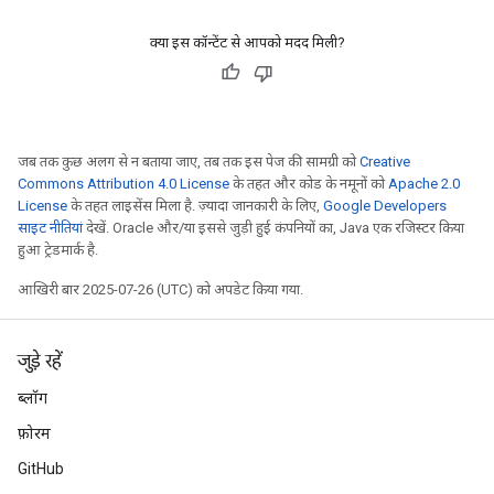
ersGradAccumDebug
ghtParameters
क्या इस कॉन्टेंट से आपको मदद मिली?
meters
ametersGradAccumDebug
adParameters
radParametersGradAccumDebug
जब तक कुछ अलग से न बताया जाए, तब तक इस पेज की सामग्री को
Creative
rameters
Commons Attribution 4.0 License
के तहत और कोड के नमूनों को
Apache 2.0
ParametersGradAccumDebug
License
के तहत लाइसेंस मिला है. ज़्यादा जानकारी के लिए,
Google Developers
eters
साइट नीतियां
देखें. Oracle और/या इससे जुड़ी हुई कंपनियों का, Java एक रजिस्टर किया
metersGradAccumDebug
हुआ ट्रेडमार्क है.
ientDescentParameters
आखिरी बार 2025-07-26 (UTC) को अपडेट किया गया.
dientDescentParametersGradAccumDebug
जुड़े रहें
ब्लॉग
फ़ोरम
GitHub