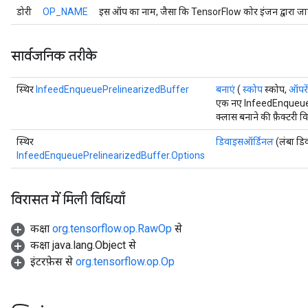
डोरी
OP_NAME
इस ऑप का नाम, जैसा कि TensorFlow कोर इंजन द्वारा जान
Batch
atch
सार्वजनिक तरीके
स्थिर
InfeedEnqueuePrelinearizedBuffer
बनाएं
(
स्कोप
स्कोप,
ऑपरे
एक नए InfeedEnqueue
क्लास बनाने की फ़ैक्टरी व
स्थिर
डिवाइसऑर्डिनल
(लंबा डि
InfeedEnqueuePrelinearizedBuffer.Options
विरासत में मिली विधियाँ
कक्षा
org.tensorflow.op.RawOp
से
sGradAccumDebug
कक्षा java.lang.Object से
rs
इंटरफ़ेस से
org.tensorflow.op.Op
ersGradAccumDebug
rs
ersGradAccumDebug