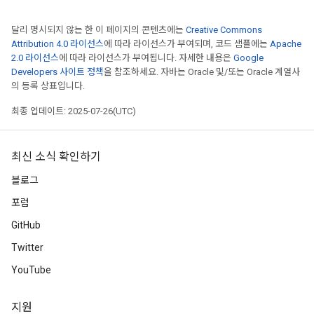
ters
metersGradAccumDebug
달리 명시되지 않는 한 이 페이지의 콘텐츠에는
Creative Commons
Attribution 4.0 라이선스
에 따라 라이선스가 부여되며, 코드 샘플에는
Apache
ropParameters
2.0 라이선스
에 따라 라이선스가 부여됩니다. 자세한 내용은
Google
s
Developers 사이트 정책
을 참조하세요. 자바는 Oracle 및/또는 Oracle 계열사
ersGradAccumDebug
의 등록 상표입니다.
ghtParameters
최종 업데이트: 2025-07-26(UTC)
meters
ametersGradAccumDebug
adParameters
최신 소식 확인하기
radParametersGradAccumDebug
rameters
블로그
ParametersGradAccumDebug
포럼
eters
GitHub
metersGradAccumDebug
ientDescentParameters
Twitter
dientDescentParametersGradAccumDebug
YouTube
지원