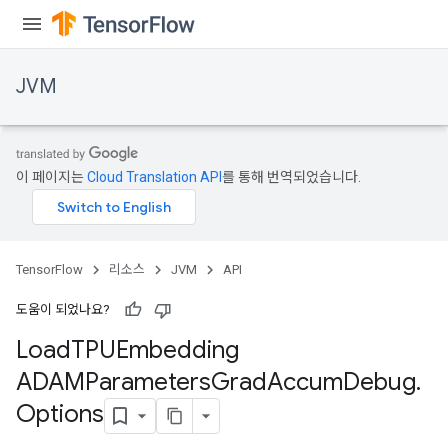
JVM
Batch
이 페이지는
Cloud Translation API
를 통해 번역되었습니다.
atch
TensorFlow
리소스
JVM
API
도움이 되었나요?
Load
TPUEmbedding
ADAMParameters
Grad
Accum
Debug
.
sGradAccumDebug
Options