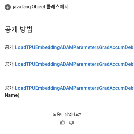
java.lang.Object 클래스에서
공개 방법
공개
Load
TPUEmbedding
ADAMParameters
Grad
Accum
Deb
공개
Load
TPUEmbedding
ADAMParameters
Grad
Accum
Deb
공개
Load
TPUEmbedding
ADAMParameters
Grad
Accum
Deb
Name)
rs
도움이 되었나요?
ersGradAccumDebug
eters
metersGradAccumDebug