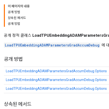
rs
이 페이지의 내용
ersGradAccumDebug
공개 방법
rs
상속된 메서드
ersGradAccumDebug
공개 방법
Parameters
공개 정적 클래스
LoadTPUEmbeddingADAMParametersGra
GradAccumDebug
LoadTPUEmbeddingADAMParametersGradAccumDebug
에 
Parameters
ters
공개 방법
tersGradAccumDebug
arameters
ParametersGradAccumDebug
LoadTPUEmbeddingADAMParametersGradAccumDebug.Options
meters
LoadTPUEmbeddingADAMParametersGradAccumDebug.Options
ametersGradAccumDebug
rs
LoadTPUEmbeddingADAMParametersGradAccumDebug.Options
ersGradAccumDebug
tDescentParameters
상속된 메서드
ntDescentParametersGradAccumDebug