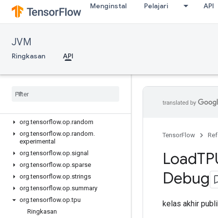
org.tensorflow.op.image
Menginstal
Pelajari
API
org.tensorflow.op.io
org.tensorflow.op.linalg
JVM
org.tensorflow.op.linalg.sparse
org.tensorflow.op.math
Ringkasan
API
org.tensorflow.op.math.special
org
.
tensorflow
.
op
.
nn
org
.
tensorflow
.
op
.
nn
.
raw
org
.
tensorflow
.
op
.
quantization
org
.
tensorflow
.
op
.
ragged
org
.
tensorflow
.
op
.
random
org
.
tensorflow
.
op
.
random
.
TensorFlow
Ref
experimental
Load
TP
org
.
tensorflow
.
op
.
signal
org
.
tensorflow
.
op
.
sparse
Debug
org
.
tensorflow
.
op
.
strings
org
.
tensorflow
.
op
.
summary
org
.
tensorflow
.
op
.
tpu
kelas akhir publ
Ringkasan