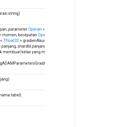
rasi string)
pan, parameter
Operan
<
TFloat32
>,
> momen, kecepatan
Operan
<
<
TFloat32
> gradienAkumulator,
panjang, shardId panjang,
Opsi...
opsi)
tuk membuat kelas yang membungkus
ngADAMParametersGradAccumDebug
njang)
 nama tabel)