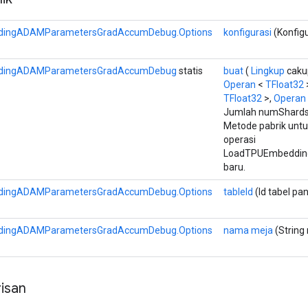
ingADAMParametersGradAccumDebug.Options
konfigurasi
(Konfigu
dingADAMParametersGradAccumDebug
statis
buat
(
Lingkup
caku
Operan
<
TFloat32
TFloat32
>,
Operan
Jumlah numShards 
Metode pabrik un
operasi
LoadTPUEmbeddi
baru.
ingADAMParametersGradAccumDebug.Options
tableId
(Id tabel pa
ingADAMParametersGradAccumDebug.Options
nama meja
(String
isan