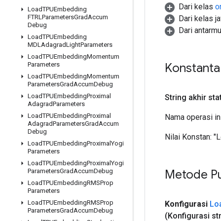
Dari kelas
o
Load
TPUEmbedding
FTRLParameters
Grad
Accum
Dari kelas j
Debug
Dari antarm
Load
TPUEmbedding
MDLAdagrad
Light
Parameters
Load
TPUEmbedding
Momentum
Konstant
Parameters
Load
TPUEmbedding
Momentum
Parameters
Grad
Accum
Debug
Load
TPUEmbedding
Proximal
String akhir sta
Adagrad
Parameters
Load
TPUEmbedding
Proximal
Nama operasi in
Adagrad
Parameters
Grad
Accum
Debug
Nilai Konstan:
"
Load
TPUEmbedding
Proximal
Yogi
Parameters
Load
TPUEmbedding
Proximal
Yogi
Metode Pu
Parameters
Grad
Accum
Debug
Load
TPUEmbedding
RMSProp
Parameters
Load
TPUEmbedding
RMSProp
Konfigurasi
Lo
Parameters
Grad
Accum
Debug
(Konfigurasi st