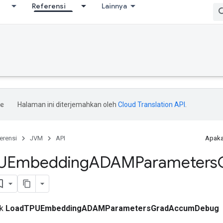
Referensi
Lainnya
Halaman ini diterjemahkan oleh
Cloud Translation API
.
erensi
JVM
API
Apaka
UEmbedding
ADAMParameters
ik
LoadTPUEmbeddingADAMParametersGradAccumDebug