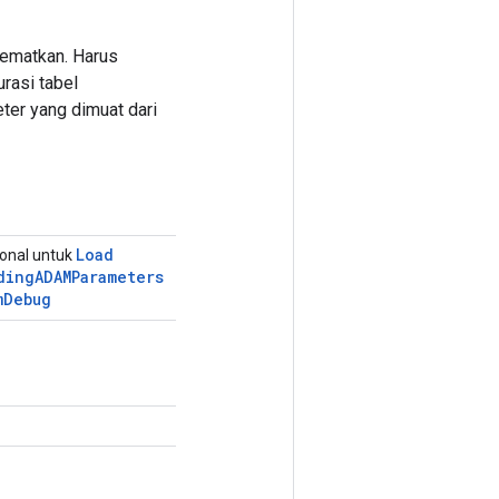
ematkan. Harus
rasi tabel
ter yang dimuat dari
Load
ional untuk
ding
ADAMParameters
m
Debug