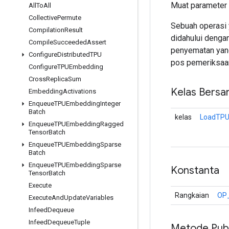
Muat parameter
All
To
All
Collective
Permute
Sebuah operasi
Compilation
Result
didahului denga
Compile
Succeeded
Assert
penyematan yang
Configure
Distributed
TPU
pos pemeriksaan
Configure
TPUEmbedding
Cross
Replica
Sum
Kelas Bersa
Embedding
Activations
Enqueue
TPUEmbedding
Integer
Batch
kelas
LoadTPU
Enqueue
TPUEmbedding
Ragged
Tensor
Batch
Enqueue
TPUEmbedding
Sparse
Batch
Enqueue
TPUEmbedding
Sparse
Konstanta
Tensor
Batch
Execute
Rangkaian
OP
Execute
And
Update
Variables
Infeed
Dequeue
Infeed
Dequeue
Tuple
Metode Publ