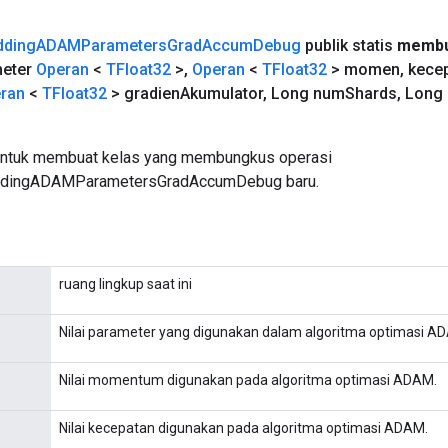
ding
ADAMParameters
Grad
Accum
Debug
publik statis
membu
eter
Operan
<
TFloat32
>
,
Operan
<
TFloat32
> momen
,
kece
ran
<
TFloat32
> gradien
Akumulator
,
Long num
Shards
,
Long 
untuk membuat kelas yang membungkus operasi
ingADAMParametersGradAccumDebug baru.
ruang lingkup saat ini
Nilai parameter yang digunakan dalam algoritma optimasi A
Nilai momentum digunakan pada algoritma optimasi ADAM.
Nilai kecepatan digunakan pada algoritma optimasi ADAM.