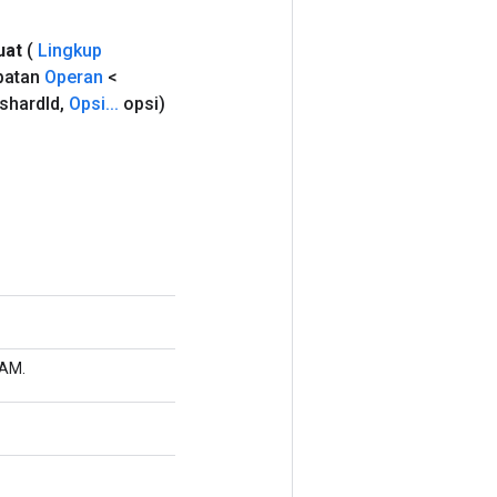
at
(
Lingkup
patan
Operan
<
shard
Id
,
Opsi
.
.
.
opsi)
DAM.