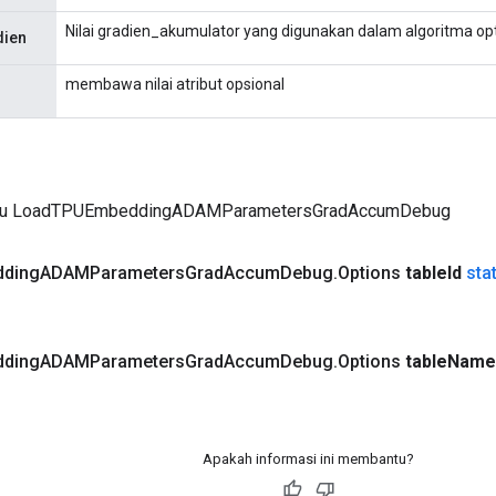
Nilai gradien_akumulator yang digunakan dalam algoritma o
dien
membawa nilai atribut opsional
aru LoadTPUEmbeddingADAMParametersGradAccumDebug
ding
ADAMParameters
Grad
Accum
Debug
.
Options
table
Id
sta
ding
ADAMParameters
Grad
Accum
Debug
.
Options
table
Name
Apakah informasi ini membantu?