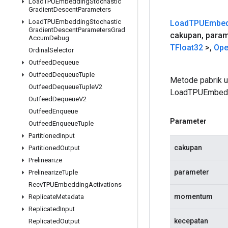
Load
TPUEmbedding
Stochastic
Gradient
Descent
Parameters
Load
TPUEmbedding
Stochastic
Load
TPUEmbed
Gradient
Descent
Parameters
Grad
cakupan
,
param
Accum
Debug
TFloat32
>
,
Ope
Ordinal
Selector
Outfeed
Dequeue
Outfeed
Dequeue
Tuple
Metode pabrik 
Outfeed
Dequeue
Tuple
V2
LoadTPUEmbedd
Outfeed
Dequeue
V2
Outfeed
Enqueue
Parameter
Outfeed
Enqueue
Tuple
Partitioned
Input
cakupan
Partitioned
Output
Prelinearize
parameter
Prelinearize
Tuple
Recv
TPUEmbedding
Activations
momentum
Replicate
Metadata
Replicated
Input
kecepatan
Replicated
Output