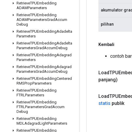
Retrieve
TPUEmbedding
ADAMParameters
akumulator gra
Retrieve
TPUEmbedding
ADAMParameters
Grad
Accum
pilihan
Debug
Retrieve
TPUEmbedding
Adadelta
Parameters
Retrieve
TPUEmbedding
Adadelta
Kembali
Parameters
Grad
Accum
Debug
Retrieve
TPUEmbedding
Adagrad
contoh b
Parameters
Retrieve
TPUEmbedding
Adagrad
Parameters
Grad
Accum
Debug
Load
TPUEmbed
Retrieve
TPUEmbedding
Centered
panjang)
RMSProp
Parameters
Retrieve
TPUEmbedding
FTRLParameters
Load
TPUEmbed
Retrieve
TPUEmbedding
statis
publik
FTRLParameters
Grad
Accum
Debug
Retrieve
TPUEmbedding
MDLAdagrad
Light
Parameters
Retrieve
TPUEmbedding