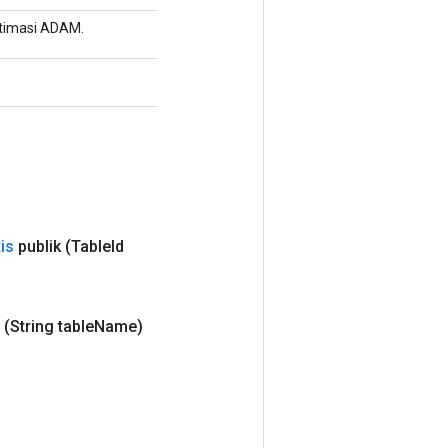
ptimasi ADAM.
tis
publik
(Table
Id
(String table
Name)