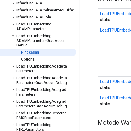
Infeed
Enqueue
Infeed
Enqueue
Prelinearized
Buffer
LoadTPUEmbedd
Infeed
Enqueue
Tuple
statis
Load
TPUEmbedding
ADAMParameters
LoadTPUEmbed
Load
TPUEmbedding
ADAMParameters
Grad
Accum
Debug
Ringkasan
Options
Load
TPUEmbedding
Adadelta
Parameters
Load
TPUEmbedding
Adadelta
LoadTPUEmbedd
Parameters
Grad
Accum
Debug
statis
Load
TPUEmbedding
Adagrad
Parameters
LoadTPUEmbedd
Load
TPUEmbedding
Adagrad
statis
Parameters
Grad
Accum
Debug
Load
TPUEmbedding
Centered
RMSProp
Parameters
Metode War
Load
TPUEmbedding
FTRLParameters