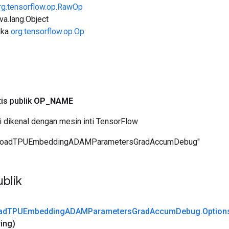
rg.tensorflow.op.RawOp
ava.lang.Object
uka
org.tensorflow.op.Op
a
tis publik
OP
_
NAME
i dikenal dengan mesin inti TensorFlow
LoadTPUEmbeddingADAMParametersGradAccumDebug"
blik
ad
TPUEmbedding
ADAMParameters
Grad
Accum
Debug
.
Option
ring)