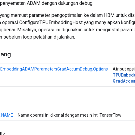
 penyematan ADAM dengan dukungan debug.
 yang memuat parameter pengoptimalan ke dalam HBM untuk dis
n operasi ConfigureTPUEmbeddingHost yang menyiapkan konfigu
 benar. Misalnya, operasi ini digunakan untuk menginstal parame
 sebelum loop pelatihan dijalankan.
rang
EmbeddingADAMParametersGradAccumDebug.Options
Atribut ops
TPUEmbed
Grad
Accu
_NAME
Nama operasi ini dikenal dengan mesin inti TensorFlow
ik