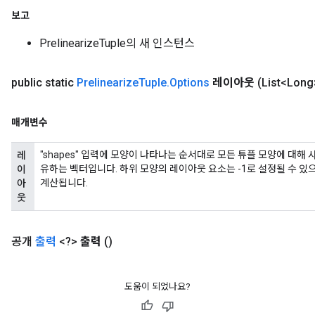
보고
PrelinearizeTuple의 새 인스턴스
public static
Prelinearize
Tuple
.
Options
레이아웃
(List<Lo
매개변수
rs
ersGradAccumDebug
"shapes" 입력에 모양이 나타나는 순서대로 모든 튜플 모양에 대해
레
eters
유하는 벡터입니다. 하위 모양의 레이아웃 요소는 -1로 설정될 수 있
이
metersGradAccumDebug
계산됩니다.
아
ters
웃
metersGradAccumDebug
ropParameters
공개
출력
<?>
출력
()
s
ersGradAccumDebug
ghtParameters
도움이 되었나요?
meters
ametersGradAccumDebug