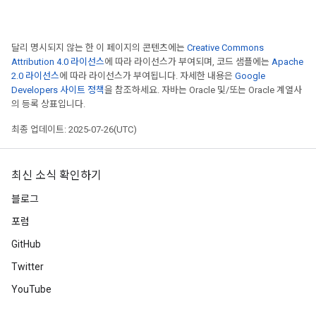
adParameters
radParametersGradAccumDebug
달리 명시되지 않는 한 이 페이지의 콘텐츠에는
Creative Commons
rameters
Attribution 4.0 라이선스
에 따라 라이선스가 부여되며, 코드 샘플에는
Apache
ParametersGradAccumDebug
2.0 라이선스
에 따라 라이선스가 부여됩니다. 자세한 내용은
Google
eters
Developers 사이트 정책
을 참조하세요. 자바는 Oracle 및/또는 Oracle 계열사
metersGradAccumDebug
의 등록 상표입니다.
ientDescentParameters
최종 업데이트: 2025-07-26(UTC)
dientDescentParametersGradAccumDebug
최신 소식 확인하기
블로그
포럼
GitHub
Twitter
YouTube