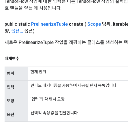
TensorFlow 작업에 대한 입력은 다른 TensorFlow 작업의 
tersGradAccumDebug
호 핸들을 얻는 데 사용됩니다.
arameters
ParametersGradAccumDebug
meters
public static
Prelinearize
Tuple
create
(
Scope
범위
,
Iterabl
ametersGradAccumDebug
양
,
옵션
.
.
.
옵션)
rs
새로운 PrelinearizeTuple 작업을 래핑하는 클래스를 생성하는
ersGradAccumDebug
tDescentParameters
ntDescentParametersGradAccumDebug
매개변수
현재 범위
범위
인피드 메커니즘을 사용하여 제공될 텐서 목록입니다.
입력
'입력'의 각 텐서 모양.
모양
선택적 속성 값을 전달합니다.
옵션