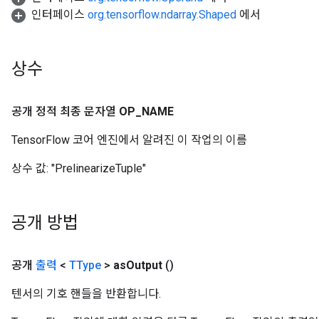
인터페이스
org.tensorflow.ndarray.Shaped
에서
상수
공개 정적 최종 문자열
OP
_
NAME
TensorFlow 코어 엔진에서 알려진 이 작업의 이름
sGradAccumDebug
상수 값:
"PrelinearizeTuple"
rs
ersGradAccumDebug
rs
공개 방법
ersGradAccumDebug
Parameters
공개
출력
<
TType
>
as
Output
()
GradAccumDebug
Parameters
텐서의 기호 핸들을 반환합니다.
ters