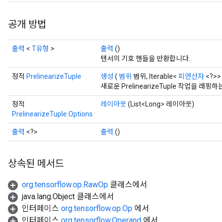
공개 방법
출력
<
T유형
>
출력
()
텐서의 기호 핸들을 반환합니다.
정적
PrelinearizeTuple
생성
(
범위
범위, Iterable<
피연산자
<?>>
새로운 PrelinearizeTuple 작업을 
정적
레이아웃
(List<Long> 레이아웃)
PrelinearizeTuple.Options
출력
<?>
출력
()
상속된 메서드
org.tensorflow.op.RawOp
클래스에서
java.lang.Object 클래스에서
Batch
인터페이스
org.tensorflow.op.Op
에서
인터페이스
org.tensorflow.Operand
에서
atch