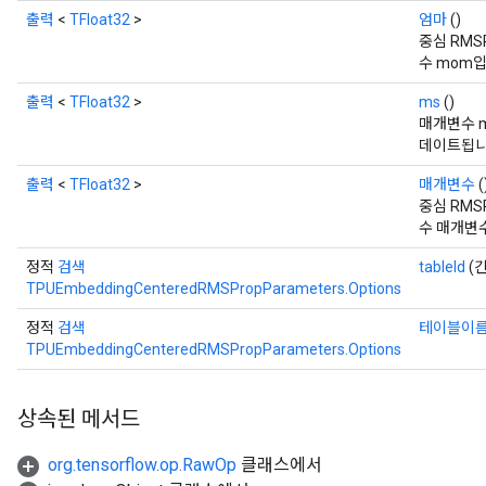
출력
<
TFloat32
>
엄마
()
중심 RMS
수 mom입
출력
<
TFloat32
>
ms
()
매개변수 m
데이트됩니
출력
<
TFloat32
>
매개변수
(
중심 RMS
수 매개변
정적
검색
tableId
(긴
TPUEmbeddingCenteredRMSPropParameters.Options
정적
검색
테이블이
TPUEmbeddingCenteredRMSPropParameters.Options
상속된 메서드
org.tensorflow.op.RawOp
클래스에서