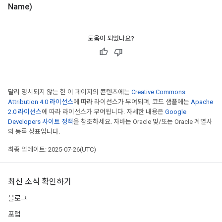
Name)
s
ersGradAccumDebug
ghtParameters
도움이 되었나요?
meters
ametersGradAccumDebug
adParameters
radParametersGradAccumDebug
달리 명시되지 않는 한 이 페이지의 콘텐츠에는
Creative Commons
rameters
Attribution 4.0 라이선스
에 따라 라이선스가 부여되며, 코드 샘플에는
Apache
ParametersGradAccumDebug
2.0 라이선스
에 따라 라이선스가 부여됩니다. 자세한 내용은
Google
eters
Developers 사이트 정책
을 참조하세요. 자바는 Oracle 및/또는 Oracle 계열사
metersGradAccumDebug
의 등록 상표입니다.
ientDescentParameters
최종 업데이트: 2025-07-26(UTC)
dientDescentParametersGradAccumDebug
최신 소식 확인하기
블로그
포럼