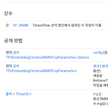
상수
끈
OP_NAME
TensorFlow 코어 엔진에서 알려진 이 작업의 이름
공개 방법
정적
검색
config
(문
TPUEmbeddingCenteredRMSPropParameters.Options
정적
검색
생성
(
범
TPUEmbeddingCenteredRMSPropParameters
옵션)
새로운
Retrieve
작업을 래
출력
<
TFloat32
>
mg
()
중심 RMS
수 mg입니