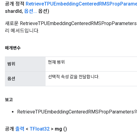
Parameters
공개 정적
Retrieve
TPUEmbedding
Centered
RMSProp
Parame
shard
Id
,
옵션
.
.
.
옵션)
GradAccumDebug
새로운 RetrieveTPUEmbeddingCenteredRMSPropPara
Parameters
리 메서드입니다.
ters
tersGradAccumDebug
arameters
매개변수
ParametersGradAccumDebug
meters
현재 범위
범위
ametersGradAccumDebug
rs
선택적 속성 값을 전달합니다.
옵션
ersGradAccumDebug
tDescentParameters
ntDescentParametersGradAccumDebug
보고
RetrieveTPUEmbeddingCenteredRMSPropParamete
공개
출력
<
TFloat32
>
mg
()