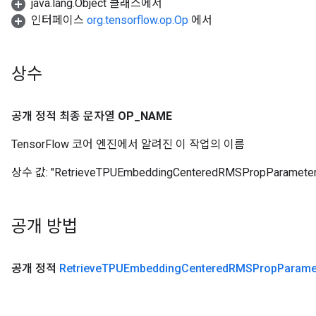
java.lang.Object 클래스에서
인터페이스
org.tensorflow.op.Op
에서
Batch
상수
atch
공개 정적 최종 문자열
OP
_
NAME
TensorFlow 코어 엔진에서 알려진 이 작업의 이름
상수 값:
"RetrieveTPUEmbeddingCenteredRMSPropParameter
공개 방법
sGradAccumDebug
rs
공개 정적
Retrieve
TPUEmbedding
Centered
RMSProp
Parame
ersGradAccumDebug
rs
ersGradAccumDebug