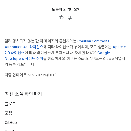
ghtParameters
도움이 되었나요?
meters
ametersGradAccumDebug
adParameters
radParametersGradAccumDebug
달리 명시되지 않는 한 이 페이지의 콘텐츠에는
Creative Commons
rameters
Attribution 4.0 라이선스
에 따라 라이선스가 부여되며, 코드 샘플에는
Apache
ParametersGradAccumDebug
2.0 라이선스
에 따라 라이선스가 부여됩니다. 자세한 내용은
Google
eters
Developers 사이트 정책
을 참조하세요. 자바는 Oracle 및/또는 Oracle 계열사
metersGradAccumDebug
의 등록 상표입니다.
ientDescentParameters
최종 업데이트: 2025-07-25(UTC)
dientDescentParametersGradAccumDebug
최신 소식 확인하기
블로그
포럼
GitHub