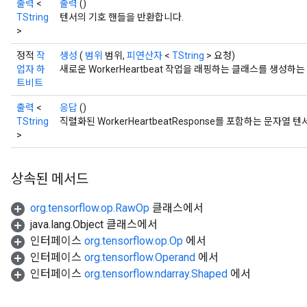
출력
<
출력
()
TString
텐서의 기호 핸들을 반환합니다.
>
Batch
정적
작
생성
(
범위
범위,
피연산자
<
TString
> 요청)
업자 하
새로운 WorkerHeartbeat 작업을 래핑하는 클래스를 생성하
atch
트비트
출력
<
응답
()
TString
직렬화된 WorkerHeartbeatResponse를 포함하는 문자열 텐
>
상속된 메서드
org.tensorflow.op.RawOp
클래스에서
java.lang.Object 클래스에서
sGradAccumDebug
인터페이스
org.tensorflow.op.Op
에서
rs
인터페이스
org.tensorflow.Operand
에서
ersGradAccumDebug
인터페이스
org.tensorflow.ndarray.Shaped
에서
rs
ersGradAccumDebug