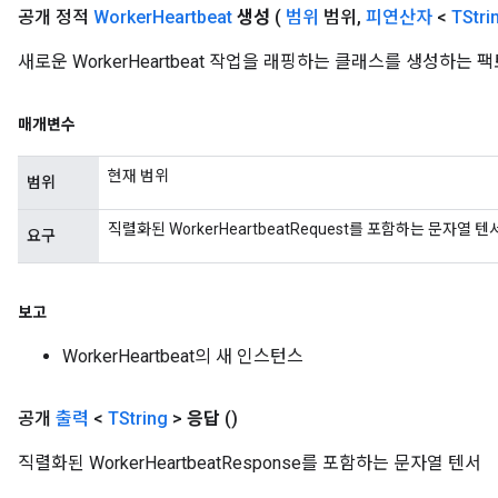
공개 정적
Worker
Heartbeat
생성
(
범위
범위
,
피연산자
<
TStri
새로운 WorkerHeartbeat 작업을 래핑하는 클래스를 생성하는
매개변수
현재 범위
범위
직렬화된 WorkerHeartbeatRequest를 포함하는 문자열 텐
요구
rs
ersGradAccumDebug
보고
eters
WorkerHeartbeat의 새 인스턴스
metersGradAccumDebug
ters
metersGradAccumDebug
공개
출력
<
TString
>
응답
()
ropParameters
직렬화된 WorkerHeartbeatResponse를 포함하는 문자열 텐서
s
ersGradAccumDebug