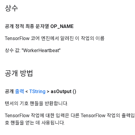
Parameters
상수
GradAccumDebug
Parameters
공개 정적 최종 문자열
OP
_
NAME
ters
TensorFlow 코어 엔진에서 알려진 이 작업의 이름
tersGradAccumDebug
arameters
상수 값:
"WorkerHeartbeat"
ParametersGradAccumDebug
meters
ametersGradAccumDebug
공개 방법
rs
ersGradAccumDebug
tDescentParameters
공개
출력
<
TString
>
as
Output
()
ntDescentParametersGradAccumDebug
텐서의 기호 핸들을 반환합니다.
TensorFlow 작업에 대한 입력은 다른 TensorFlow 작업의 
호 핸들을 얻는 데 사용됩니다.