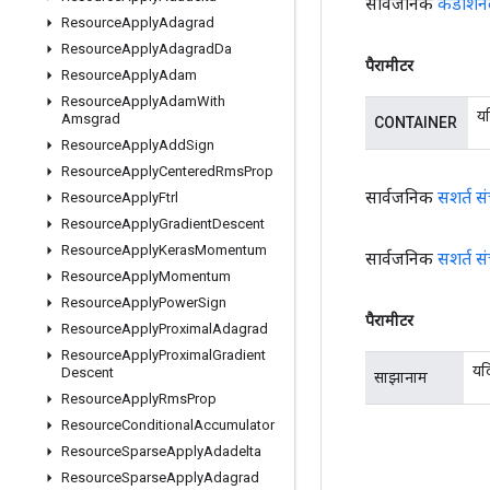
सार्वजनिक
कंडीशनल
Resource
Apply
Adagrad
Resource
Apply
Adagrad
Da
पैरामीटर
Resource
Apply
Adam
Resource
Apply
Adam
With
यद
Amsgrad
CONTAINER
Resource
Apply
Add
Sign
Resource
Apply
Centered
Rms
Prop
सार्वजनिक
सशर्त 
Resource
Apply
Ftrl
Resource
Apply
Gradient
Descent
Resource
Apply
Keras
Momentum
सार्वजनिक
सशर्त 
Resource
Apply
Momentum
Resource
Apply
Power
Sign
पैरामीटर
Resource
Apply
Proximal
Adagrad
Resource
Apply
Proximal
Gradient
यद
Descent
साझानाम
Resource
Apply
Rms
Prop
Resource
Conditional
Accumulator
Resource
Sparse
Apply
Adadelta
Resource
Sparse
Apply
Adagrad