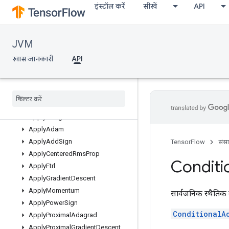
इंस्टॉल करें
सीखें
API
खास जानकारी
AccumulatorApplyGradient
AccumulatorNumAccumulated
JVM
AccumulatorSetGlobalStep
AccumulatorTakeGradient
खास जानकारी
API
ApplyAdaMax
Apply
Adadelta
Apply
Adagrad
Apply
Adagrad
Da
Apply
Adagrad
V2
Apply
Adam
Apply
Add
Sign
TensorFlow
संस
Apply
Centered
Rms
Prop
Conditi
Apply
Ftrl
Apply
Gradient
Descent
Apply
Momentum
सार्वजनिक स्थैतिक 
Apply
Power
Sign
ConditionalA
Apply
Proximal
Adagrad
Apply
Proximal
Gradient
Descent