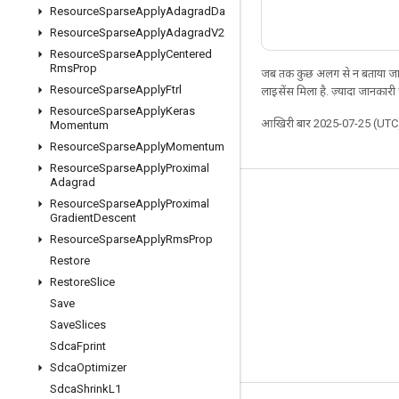
Resource
Sparse
Apply
Adagrad
Da
Resource
Sparse
Apply
Adagrad
V2
Resource
Sparse
Apply
Centered
Rms
Prop
जब तक कुछ अलग से न बताया जाए
Resource
Sparse
Apply
Ftrl
लाइसेंस मिला है. ज़्यादा जानकारी
Resource
Sparse
Apply
Keras
आखिरी बार 2025-07-25 (UTC)
Momentum
Resource
Sparse
Apply
Momentum
Resource
Sparse
Apply
Proximal
Adagrad
जुड़े रहें
Resource
Sparse
Apply
Proximal
Gradient
Descent
ब्लॉग
Resource
Sparse
Apply
Rms
Prop
फ़ोरम
Restore
Restore
Slice
GitHub
Save
Twitter
Save
Slices
YouTube
Sdca
Fprint
Sdca
Optimizer
Sdca
Shrink
L1