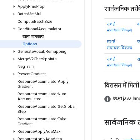
Apply
Rms
Prop
सार्वजनिक तरी
Batch
Mat
Mul
Compute
Batch
Size
सशर्त
क
Conditional
Accumulator
संचायक.विकल्प
खास जानकारी
सशर्त
क
Options
संचायक.विकल्प
Generate
Vocab
Remapping
सशर्त
स
Merge
V2Checkpoints
संचायक.विकल्प
Neg
Train
Prevent
Gradient
Resource
Accumulator
Apply
विरासत में मिली
Gradient
Resource
Accumulator
Num
कक्षा java.la
Accumulated
Resource
Accumulator
Set
Global
Step
Resource
Accumulator
Take
सार्वजनिक 
Gradient
Resource
Apply
Ada
Max
Resource
Apply
Adadelta