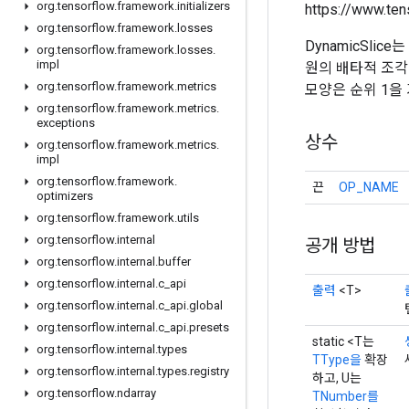
org
.
tensorflow
.
framework
.
initializers
https://www.ten
org
.
tensorflow
.
framework
.
losses
DynamicSlic
org
.
tensorflow
.
framework
.
losses
.
impl
원의 배타적 조각 간
org
.
tensorflow
.
framework
.
metrics
모양은 순위 1을
org
.
tensorflow
.
framework
.
metrics
.
exceptions
상수
org
.
tensorflow
.
framework
.
metrics
.
impl
org
.
tensorflow
.
framework
.
끈
OP_NAME
optimizers
org
.
tensorflow
.
framework
.
utils
org
.
tensorflow
.
internal
공개 방법
org
.
tensorflow
.
internal
.
buffer
org
.
tensorflow
.
internal
.
c
_
api
출력
<T>
org
.
tensorflow
.
internal
.
c
_
api
.
global
org
.
tensorflow
.
internal
.
c
_
api
.
presets
static <T는
org
.
tensorflow
.
internal
.
types
TType을
확장
org
.
tensorflow
.
internal
.
types
.
registry
하고, U는
org
.
tensorflow
.
ndarray
TNumber를