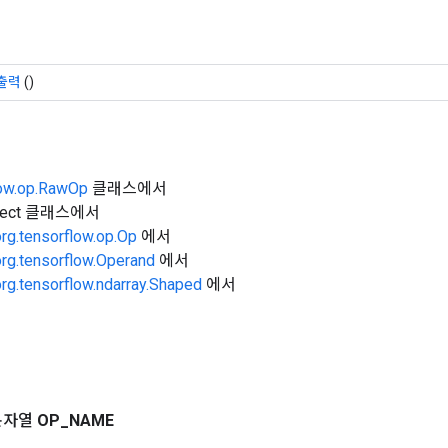
출력
()
low.op.RawOp
클래스에서
Object 클래스에서
org.tensorflow.op.Op
에서
org.tensorflow.Operand
에서
org.tensorflow.ndarray.Shaped
에서
문자열
OP
_
NAME