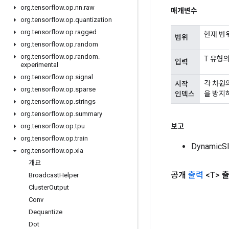
org
.
tensorflow
.
op
.
nn
.
raw
매개변수
org
.
tensorflow
.
op
.
quantization
org
.
tensorflow
.
op
.
ragged
현재 범
범위
org
.
tensorflow
.
op
.
random
org
.
tensorflow
.
op
.
random
.
T 유형의 
입력
experimental
org
.
tensorflow
.
op
.
signal
각 차원의
시작
org
.
tensorflow
.
op
.
sparse
을 방지
인덱스
org
.
tensorflow
.
op
.
strings
org
.
tensorflow
.
op
.
summary
보고
org
.
tensorflow
.
op
.
tpu
org
.
tensorflow
.
op
.
train
Dynamic
org
.
tensorflow
.
op
.
xla
개요
공개
출력
<T>
Broadcast
Helper
Cluster
Output
Conv
Dequantize
Dot