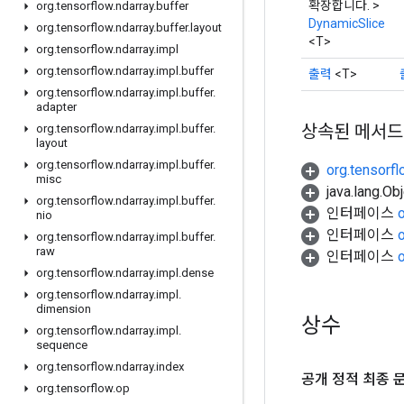
확장합니다. >
org
.
tensorflow
.
ndarray
.
buffer
DynamicSlice
org
.
tensorflow
.
ndarray
.
buffer
.
layout
<T>
org
.
tensorflow
.
ndarray
.
impl
org
.
tensorflow
.
ndarray
.
impl
.
buffer
출력
<T>
org
.
tensorflow
.
ndarray
.
impl
.
buffer
.
adapter
상속된 메서드
org
.
tensorflow
.
ndarray
.
impl
.
buffer
.
layout
org
.
tensorflow
.
ndarray
.
impl
.
buffer
.
org.tensorf
misc
java.lang.
org
.
tensorflow
.
ndarray
.
impl
.
buffer
.
인터페이스
nio
인터페이스
org
.
tensorflow
.
ndarray
.
impl
.
buffer
.
raw
인터페이스
org
.
tensorflow
.
ndarray
.
impl
.
dense
org
.
tensorflow
.
ndarray
.
impl
.
dimension
상수
org
.
tensorflow
.
ndarray
.
impl
.
sequence
org
.
tensorflow
.
ndarray
.
index
공개 정적 최종 
org
.
tensorflow
.
op