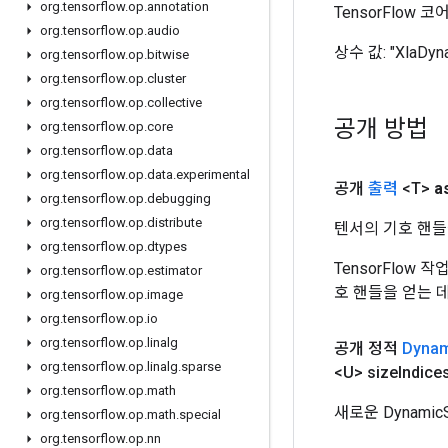
org
.
tensorflow
.
op
.
annotation
TensorFlow
org
.
tensorflow
.
op
.
audio
상수 값:
"XlaDyn
org
.
tensorflow
.
op
.
bitwise
org
.
tensorflow
.
op
.
cluster
org
.
tensorflow
.
op
.
collective
공개 방법
org
.
tensorflow
.
op
.
core
org
.
tensorflow
.
op
.
data
org
.
tensorflow
.
op
.
data
.
experimental
공개
출력
<T>
a
org
.
tensorflow
.
op
.
debugging
org
.
tensorflow
.
op
.
distribute
텐서의 기호 핸들
org
.
tensorflow
.
op
.
dtypes
TensorFlow
org
.
tensorflow
.
op
.
estimator
호 핸들을 얻는 
org
.
tensorflow
.
op
.
image
org
.
tensorflow
.
op
.
io
org
.
tensorflow
.
op
.
linalg
공개 정적
Dynam
org
.
tensorflow
.
op
.
linalg
.
sparse
<U> size
Indice
org
.
tensorflow
.
op
.
math
새로운 Dynami
org
.
tensorflow
.
op
.
math
.
special
org
.
tensorflow
.
op
.
nn