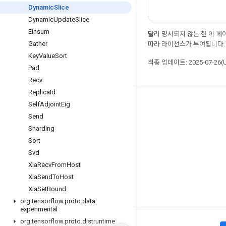
Dynamic
Slice
Dynamic
Update
Slice
Einsum
달리 명시되지 않는 한 이 
Gather
따라 라이선스가 부여됩니다.
Key
Value
Sort
최종 업데이트: 2025-07-26(
Pad
Recv
Replica
Id
Self
Adjoint
Eig
최신 소식 확인하기
Send
블로그
Sharding
포럼
Sort
Svd
GitHub
Xla
Recv
From
Host
Twitter
Xla
Send
To
Host
YouTube
Xla
Set
Bound
org
.
tensorflow
.
proto
.
data
.
experimental
org
.
tensorflow
.
proto
.
distruntime