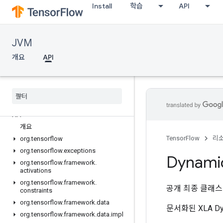
Install
학습
API
JVM
개요
API
API
개요
TensorFlow
리
org
.
tensorflow
org
.
tensorflow
.
exceptions
Dynami
org
.
tensorflow
.
framework
.
activations
org
.
tensorflow
.
framework
.
공개 최종 클래
constraints
org
.
tensorflow
.
framework
.
data
문서화된 XLA Dy
org
.
tensorflow
.
framework
.
data
.
impl