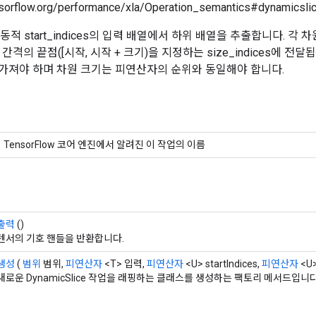
sorflow.org/performance/xla/Operation_semantics#dynamicslic
e는 동적 start_indices의 입력 배열에서 하위 배열을 추출합니다. 각
격의 끝점([시작, 시작 + 크기)을 지정하는 size_indices에 전달됩니다.
 가져야 하며 차원 크기는 피연산자의 순위와 동일해야 합니다.
TensorFlow 코어 엔진에서 알려진 이 작업의 이름
출력
()
텐서의 기호 핸들을 반환합니다.
생성
(
범위
범위,
피연산자
<T> 입력,
피연산자
<U> startIndices,
피연산자
<U>
새로운 DynamicSlice 작업을 래핑하는 클래스를 생성하는 팩토리 메서드입니다