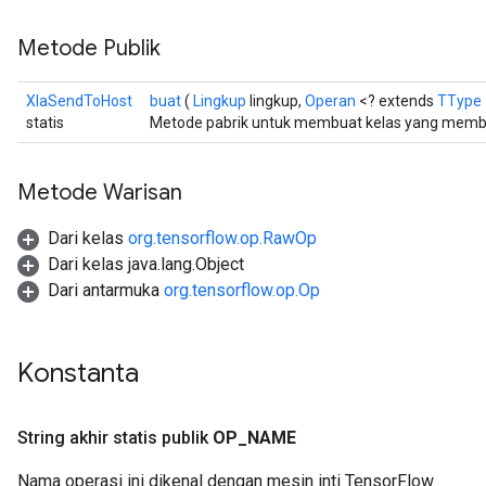
Metode Publik
XlaSendToHost
buat
(
Lingkup
lingkup,
Operan
<? extends
TType
statis
Metode pabrik untuk membuat kelas yang memb
Metode Warisan
Dari kelas
org.tensorflow.op.RawOp
Dari kelas java.lang.Object
Dari antarmuka
org.tensorflow.op.Op
Konstanta
String akhir statis publik
OP
_
NAME
Nama operasi ini dikenal dengan mesin inti TensorFlow