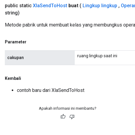
public static
Xla
Send
To
Host
buat
(
Lingkup lingkup
,
Opera
string)
Metode pabrik untuk membuat kelas yang membungkus opera
Parameter
ruang lingkup saat ini
cakupan
Kembali
contoh baru dari XlaSendToHost
Apakah informasi ini membantu?