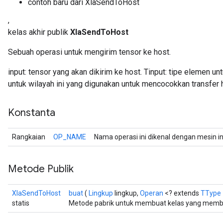
contoh baru dari XlaSendToHost
,
kelas akhir publik
XlaSendToHost
Sebuah operasi untuk mengirim tensor ke host.
input: tensor yang akan dikirim ke host. Tinput: tipe elemen unt
untuk wilayah ini yang digunakan untuk mencocokkan transfer 
Konstanta
Rangkaian
OP_NAME
Nama operasi ini dikenal dengan mesin i
Metode Publik
XlaSendToHost
buat
(
Lingkup
lingkup,
Operan
<? extends
TType
statis
Metode pabrik untuk membuat kelas yang memb