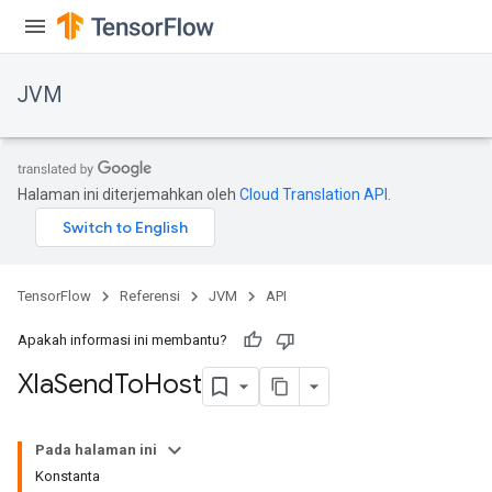
JVM
Halaman ini diterjemahkan oleh
Cloud Translation API
.
TensorFlow
Referensi
JVM
API
Apakah informasi ini membantu?
Xla
Send
To
Host
ions
Pada halaman ini
Konstanta