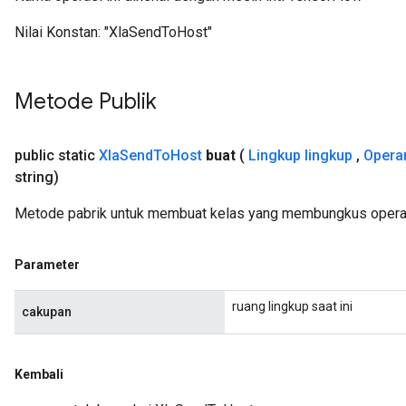
Nilai Konstan:
"XlaSendToHost"
Metode Publik
public static
Xla
Send
To
Host
buat
(
Lingkup lingkup
,
Opera
string)
Metode pabrik untuk membuat kelas yang membungkus opera
Parameter
ruang lingkup saat ini
cakupan
Kembali