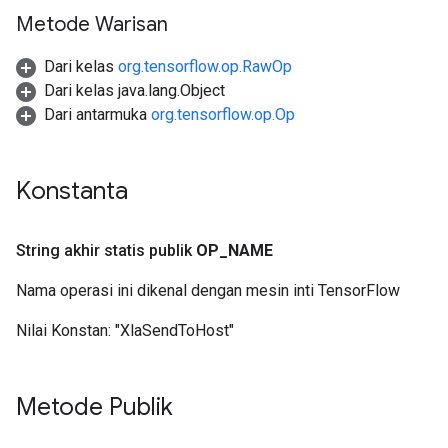
Metode Warisan
Dari kelas
org.tensorflow.op.RawOp
Dari kelas java.lang.Object
Dari antarmuka
org.tensorflow.op.Op
Konstanta
String akhir statis publik
OP
_
NAME
Nama operasi ini dikenal dengan mesin inti TensorFlow
Nilai Konstan:
"XlaSendToHost"
Metode Publik