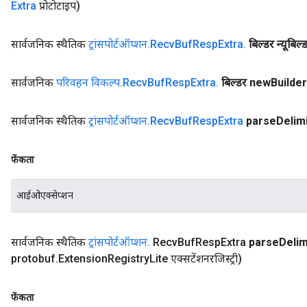
Extra
प्रोटोटाइप)
सार्वजनिक स्थैतिक
ट्रांसपोर्टऑप्शन
.
Recv
Buf
Resp
Extra
.
बिल्डर न्यूबिल्
सार्वजनिक
परिवहन विकल्प
.
Recv
Buf
Resp
Extra
.
बिल्डर new
Builder
सार्वजनिक स्थैतिक
ट्रांसपोर्टऑप्शन
.
Recv
Buf
Resp
Extra
parse
Delim
फेंकता
आईओएक्सेप्शन
सार्वजनिक स्थैतिक
ट्रांसपोर्टऑप्शन
.
Recv
Buf
Resp
Extra
parse
Delim
protobuf
.
Extension
Registry
Lite एक्सटेंशनरजिस्ट्री)
फेंकता