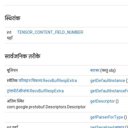
स्थिरांक
int
TENSOR_CONTENT_FIELD_NUMBER
यहाँ
सार्वजनिक तरीके
बूलियन
बराबर
(वस्तु obj)
स्थैतिक
परिवहन विकल्प.RecvBufRespExtra
getDefaultInstance
(
ट्रांसपोर्टऑप्शंस.RecvBufRespExtra
getDefaultInstance
अंतिम स्थिर
getDescriptor
()
com.google.protobuf.Descriptors.Descriptor
getParserForType
()
int यहाँ
getSerializedआकार
()