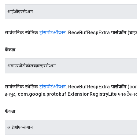
आईओएक्सेप्शन
सार्वजनिक स्थैतिक
ट्रांसपोर्टऑप्शन
.
Recv
Buf
Resp
Extra
पार्सफ्रॉम
(बाइ
फेंकता
अमान्यप्रोटोकॉलबफ़रएक्सेप्शन
सार्वजनिक स्थैतिक
ट्रांसपोर्टऑप्शन
.
Recv
Buf
Resp
Extra
पार्सफ्रॉम
(co
इनपुट
,
com
.
google
.
protobuf
.
Extension
Registry
Lite एक्सटेंशनरज
फेंकता
आईओएक्सेप्शन