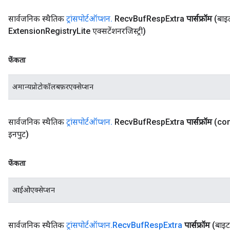
सार्वजनिक स्थैतिक
ट्रांसपोर्टऑप्शन
.
Recv
Buf
Resp
Extra
पार्सफ्रॉम
(बाइ
Extension
Registry
Lite एक्सटेंशनरजिस्ट्री)
फेंकता
अमान्यप्रोटोकॉलबफ़रएक्सेप्शन
सार्वजनिक स्थैतिक
ट्रांसपोर्टऑप्शन
.
Recv
Buf
Resp
Extra
पार्सफ्रॉम
(co
इनपुट)
फेंकता
आईओएक्सेप्शन
सार्वजनिक स्थैतिक
ट्रांसपोर्टऑप्शन
.
Recv
Buf
Resp
Extra
पार्सफ्रॉम
(बाइट[