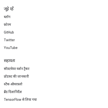
जुड़े रहें
ब्लॉग
फ़ोरम
GitHub
Twitter
YouTube
सहायता
सॉफ़्टवेयर वर्शन ट्रैकर
प्रॉडक्ट की जानकारी
स्टैक ओवरफ़्लो
ब्रैंड दिशानिर्देश
TensorFlow से लिया गया