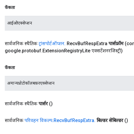
फेंकता
आईओएक्सेप्शन
सार्वजनिक स्थैतिक
ट्रांसपोर्टऑप्शन
.
Recv
Buf
Resp
Extra
पार्सफ्रॉम
(co
google
.
protobuf
.
Extension
Registry
Lite एक्सटेंशनरजिस्ट्री)
फेंकता
अमान्यप्रोटोकॉलबफ़रएक्सेप्शन
सार्वजनिक स्थैतिक
पार्सर
()
सार्वजनिक
परिवहन विकल्प
.
Recv
Buf
Resp
Extra
.
बिल्डर सेबिल्डर
()