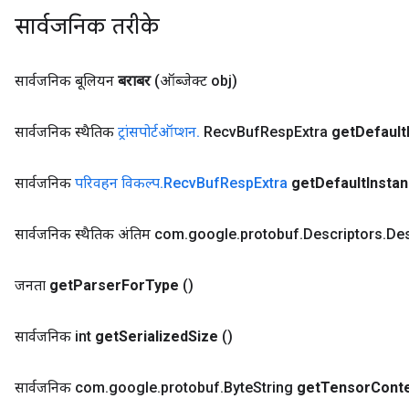
सार्वजनिक तरीके
सार्वजनिक बूलियन
बराबर
(ऑब्जेक्ट obj)
सार्वजनिक स्थैतिक
ट्रांसपोर्टऑप्शन
.
Recv
Buf
Resp
Extra
get
Default
सार्वजनिक
परिवहन विकल्प
.
Recv
Buf
Resp
Extra
get
Default
Insta
सार्वजनिक स्थैतिक अंतिम com
.
google
.
protobuf
.
Descriptors
.
Des
जनता
get
Parser
For
Type
()
सार्वजनिक int
get
Serialized
Size
()
सार्वजनिक com
.
google
.
protobuf
.
Byte
String
get
Tensor
Cont