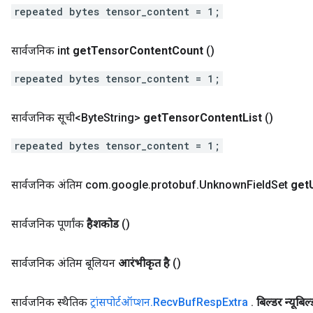
repeated bytes tensor_content = 1;
सार्वजनिक int
get
Tensor
Content
Count
()
repeated bytes tensor_content = 1;
सार्वजनिक सूची<Byte
String>
get
Tensor
Content
List
()
repeated bytes tensor_content = 1;
सार्वजनिक अंतिम com
.
google
.
protobuf
.
Unknown
Field
Set
get
सार्वजनिक पूर्णांक
हैशकोड
()
सार्वजनिक अंतिम बूलियन
आरंभीकृत है
()
सार्वजनिक स्थैतिक
ट्रांसपोर्टऑप्शन
.
Recv
Buf
Resp
Extra
.
बिल्डर न्यूबिल