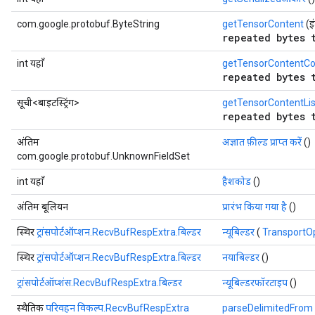
com.google.protobuf.ByteString
getTensorContent
(इं
repeated bytes 
int यहाँ
getTensorContentCo
repeated bytes 
सूची<बाइटस्ट्रिंग>
getTensorContentLis
repeated bytes 
अंतिम
अज्ञात फ़ील्ड प्राप्त करें
()
com.google.protobuf.UnknownFieldSet
int यहाँ
हैशकोड
()
अंतिम बूलियन
प्रारंभ किया गया है
()
स्थिर
ट्रांसपोर्टऑप्शन.RecvBufRespExtra.बिल्डर
न्यूबिल्डर
(
TransportO
स्थिर
ट्रांसपोर्टऑप्शन.RecvBufRespExtra.बिल्डर
नयाबिल्डर
()
ट्रांसपोर्टऑप्शंस.RecvBufRespExtra.बिल्डर
न्यूबिल्डरफॉरटाइप
()
स्थैतिक
परिवहन विकल्प.RecvBufRespExtra
parseDelimitedFrom