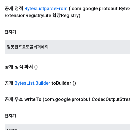
공개 정적
Bytes
Listparse
From
(
com
.
google
.
protobuf
.
Byte
Extension
Registry
Lite 확장Registry)
던지기
잘못된프로토콜버퍼예외
공개 정적
파서
()
공개
Bytes
List
.
Builder
to
Builder
()
공개 무효
write
To
(com
.
google
.
protobuf
.
Coded
Output
Str
던지기