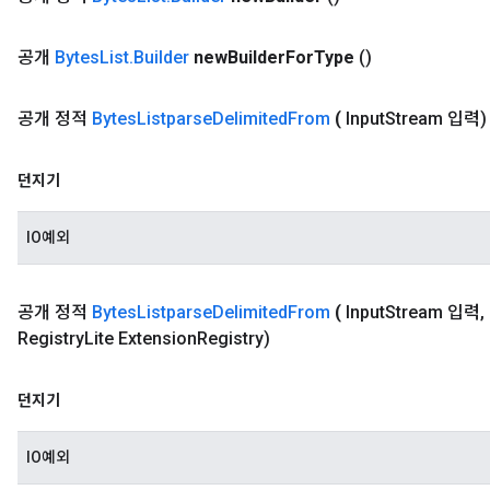
공개
Bytes
List
.
Builder
new
Builder
For
Type
()
공개 정적
Bytes
Listparse
Delimited
From
(
Input
Stream 입력)
던지기
IO예외
공개 정적
Bytes
Listparse
Delimited
From
(
Input
Stream 입력
,
Registry
Lite Extension
Registry)
던지기
IO예외