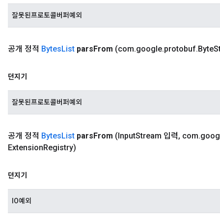
잘못된프로토콜버퍼예외
공개 정적
Bytes
List
pars
From
(com
.
google
.
protobuf
.
Byte
S
던지기
잘못된프로토콜버퍼예외
공개 정적
Bytes
List
pars
From
(Input
Stream 입력
,
com
.
goog
Extension
Registry)
던지기
IO예외