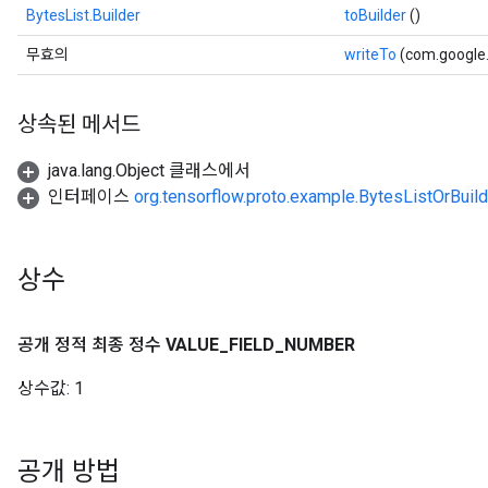
BytesList.Builder
toBuilder
()
무효의
writeTo
(com.google
상속된 메서드
java.lang.Object 클래스에서
인터페이스
org.tensorflow.proto.example.BytesListOrBuild
상수
공개 정적 최종 정수
VALUE
_
FIELD
_
NUMBER
상수값:
1
공개 방법