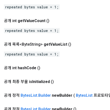
repeated bytes value = 1;
공개 int
get
Value
Count
()
repeated bytes value = 1;
공개 목록<Byte
String>
get
Value
List
()
repeated bytes value = 1;
공개 int
hash
Code
()
공개 최종 부울
is
Initialized
()
공개 정적
Bytes
List
.
Builder
new
Builder
(
Bytes
List
프로토타입
공개 정적
Bytes
List
.
Builder
new
Builder
()