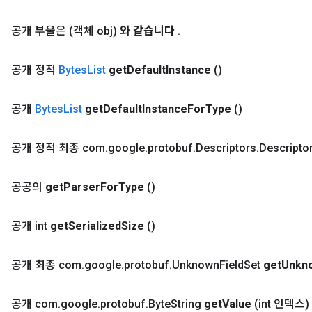
공개 부울은
(객체 obj)
와 같습니다
.
공개 정적
Bytes
List
get
Default
Instance
()
공개
Bytes
List
get
Default
Instance
For
Type
()
공개 정적 최종 com
.
google
.
protobuf
.
Descriptors
.
Descripto
공공의
get
Parser
For
Type
()
공개 int
get
Serialized
Size
()
공개 최종 com
.
google
.
protobuf
.
Unknown
Field
Set
get
Unkn
공개 com
.
google
.
protobuf
.
Byte
String
get
Value
(int 인덱스)