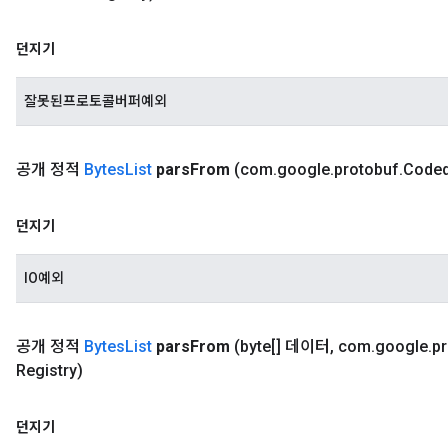
던지기
잘못된프로토콜버퍼예외
공개 정적
Bytes
List
pars
From
(com
.
google
.
protobuf
.
Code
던지기
IO예외
공개 정적
Bytes
List
pars
From
(byte[] 데이터
,
com
.
google
.
p
Registry)
던지기