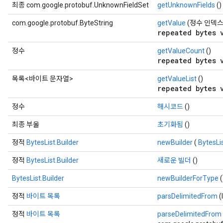
최종 com.google.protobuf.UnknownFieldSet
getUnknownFields
()
com.google.protobuf.ByteString
getValue
(정수 인덱스
repeated bytes 
정수
getValueCount
()
repeated bytes 
목록<바이트 문자열>
getValueList
()
repeated bytes 
정수
해시코드
()
최종 부울
초기화됨
()
정적
BytesList.Builder
newBuilder
(
BytesLi
정적
BytesList.Builder
새로운 빌더
()
BytesList.Builder
newBuilderForType
(
정적
바이트 목록
parsDelimitedFrom
(
정적
바이트 목록
parseDelimitedFrom