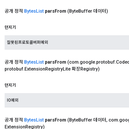
공개 정적
Bytes
List
pars
From
(Byte
Buffer 데이터)
던지기
잘못된프로토콜버퍼예외
공개 정적
Bytes
List
pars
From
(com
.
google
.
protobuf
.
Code
protobuf
.
Extension
Registry
Lite 확장Registry)
던지기
IO예외
공개 정적
Bytes
List
pars
From
(Byte
Buffer 데이터
,
com
.
goo
Extension
Registry)