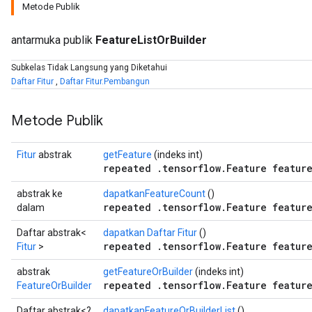
Metode Publik
antarmuka publik
FeatureListOrBuilder
Subkelas Tidak Langsung yang Diketahui
Daftar Fitur
,
Daftar Fitur.Pembangun
Metode Publik
Fitur
abstrak
getFeature
(indeks int)
repeated .tensorflow.Feature feature
abstrak ke
dapatkanFeatureCount
()
repeated .tensorflow.Feature feature
dalam
Daftar abstrak<
dapatkan Daftar Fitur
()
repeated .tensorflow.Feature feature
Fitur
>
abstrak
getFeatureOrBuilder
(indeks int)
repeated .tensorflow.Feature feature
FeatureOrBuilder
Daftar abstrak<?
dapatkanFeatureOrBuilderList
()