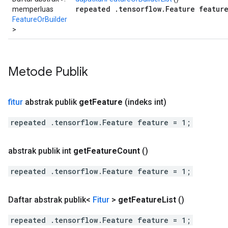
repeated .tensorflow.Feature feature
memperluas
FeatureOrBuilder
>
Metode Publik
fitur
abstrak publik
get
Feature
(indeks int)
repeated .tensorflow.Feature feature = 1;
abstrak publik int
get
Feature
Count
()
repeated .tensorflow.Feature feature = 1;
Daftar abstrak publik<
Fitur
>
get
Feature
List
()
repeated .tensorflow.Feature feature = 1;