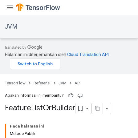
JVM
Halaman ini diterjemahkan oleh
Cloud Translation API
.
TensorFlow
Referensi
JVM
API
Apakah informasi ini membantu?
Feature
List
Or
Builder
r
Pada halaman ini
Metode Publik