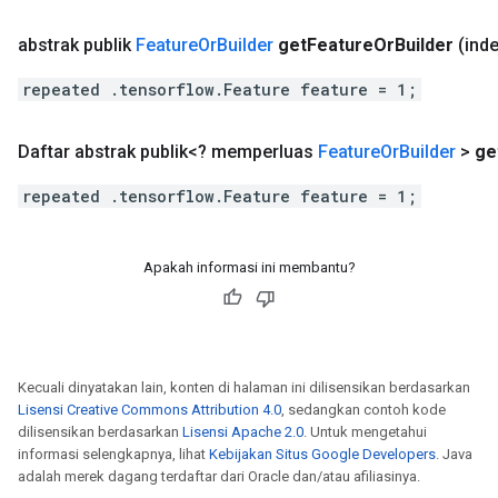
abstrak publik
Feature
Or
Builder
get
Feature
Or
Builder
(inde
repeated .tensorflow.Feature feature = 1;
Daftar abstrak publik<? memperluas
Feature
Or
Builder
>
ge
repeated .tensorflow.Feature feature = 1;
Apakah informasi ini membantu?
Kecuali dinyatakan lain, konten di halaman ini dilisensikan berdasarkan
Lisensi Creative Commons Attribution 4.0
, sedangkan contoh kode
dilisensikan berdasarkan
Lisensi Apache 2.0
. Untuk mengetahui
informasi selengkapnya, lihat
Kebijakan Situs Google Developers
. Java
adalah merek dagang terdaftar dari Oracle dan/atau afiliasinya.