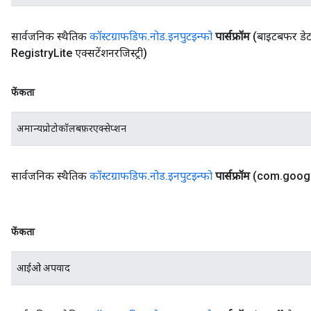
सार्वजनिक स्थैतिक
कॉस्टग्राफडिफ
.
नोड
.
इनपुटइन्फो
पार्सफ्रॉम
(बाइटबफर डेट
Registry
Lite एक्सटेंशनरजिस्ट्री)
फेंकता
अमान्यप्रोटोकॉलबफ़रएक्सेप्शन
सार्वजनिक स्थैतिक
कॉस्टग्राफडिफ
.
नोड
.
इनपुटइन्फो
पार्सफ्रॉम
(com
.
goog
फेंकता
आईओ अपवाद