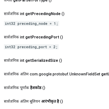
जनता
get
Parser
For
Type
()
सार्वजनिक int
get
Preceding
Node
()
int32 preceding_node = 1;
सार्वजनिक int
get
Preceding
Port
()
int32 preceding_port = 2;
सार्वजनिक int
get
Serialized
Size
()
सार्वजनिक अंतिम com
.
google
.
protobuf
.
Unknown
Field
Set
get
सार्वजनिक पूर्णांक
हैशकोड
()
सार्वजनिक अंतिम बूलियन
आरंभीकृत है
()