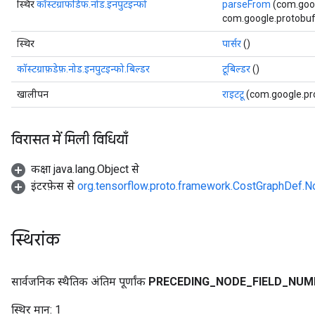
स्थिर
कॉस्टग्राफडिफ.नोड.इनपुटइन्फो
parseFrom
(com.goog
com.google.protobuf.E
स्थिर
पार्सर
()
कॉस्टग्राफ़डेफ़.नोड.इनपुटइन्फो.बिल्डर
टूबिल्डर
()
खालीपन
राइटटू
(com.google.pr
विरासत में मिली विधियाँ
कक्षा java.lang.Object से
इंटरफ़ेस से
org.tensorflow.proto.framework.CostGraphDef.No
स्थिरांक
सार्वजनिक स्थैतिक अंतिम पूर्णांक
PRECEDING
_
NODE
_
FIELD
_
NUM
स्थिर मान:
1