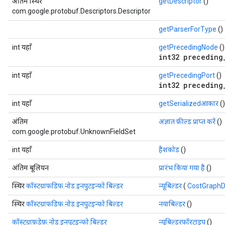
अंतिम स्थिर
getDescriptor
()
com.google.protobuf.Descriptors.Descriptor
getParserForType
()
int यहाँ
getPrecedingNode
()
int32 preceding
int यहाँ
getPrecedingPort
()
int32 preceding
int यहाँ
getSerializedआकार
()
अंतिम
अज्ञात फ़ील्ड प्राप्त करें
()
com.google.protobuf.UnknownFieldSet
int यहाँ
हैशकोड
()
अंतिम बूलियन
प्रारंभ किया गया है
()
स्थिर
कॉस्टग्राफडिफ.नोड.इनपुटइन्फो.बिल्डर
न्यूबिल्डर
(
CostGraphD
स्थिर
कॉस्टग्राफडिफ.नोड.इनपुटइन्फो.बिल्डर
नयाबिल्डर
()
कॉस्टग्राफ़डेफ़.नोड.इनपुटइन्फो.बिल्डर
न्यूबिल्डरफॉरटाइप
()