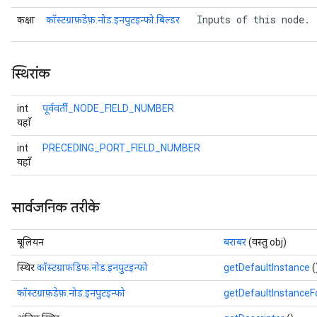
 Inputs of this node. 
कक्षा
कॉस्टग्राफ़डेफ़.नोड.इनपुटइन्फो.बिल्डर
स्थिरांक
int
पूर्ववर्ती_NODE_FIELD_NUMBER
यहाँ
int
PRECEDING_PORT_FIELD_NUMBER
यहाँ
सार्वजनिक तरीके
बूलियन
बराबर
(वस्तु obj)
स्थिर
कॉस्टग्राफडिफ.नोड.इनपुटइन्फो
getDefaultInstance
(
कॉस्टग्राफ़डेफ़.नोड.इनपुटइन्फो
getDefaultInstance