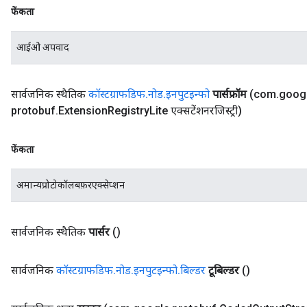
फेंकता
आईओ अपवाद
सार्वजनिक स्थैतिक
कॉस्टग्राफडिफ
.
नोड
.
इनपुटइन्फो
पार्सफ्रॉम
(com
.
goog
protobuf
.
Extension
Registry
Lite एक्सटेंशनरजिस्ट्री)
फेंकता
अमान्यप्रोटोकॉलबफ़रएक्सेप्शन
सार्वजनिक स्थैतिक
पार्सर
()
सार्वजनिक
कॉस्टग्राफडिफ
.
नोड
.
इनपुटइन्फो
.
बिल्डर
टूबिल्डर
()