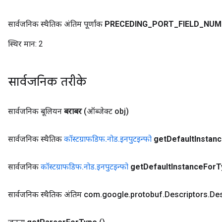
सार्वजनिक स्थैतिक अंतिम पूर्णांक
PRECEDING
_
PORT
_
FIELD
_
NUM
स्थिर मान:
2
सार्वजनिक तरीके
सार्वजनिक बूलियन
बराबर
(ऑब्जेक्ट obj)
सार्वजनिक स्थैतिक
कॉस्टग्राफडिफ
.
नोड
.
इनपुटइन्फो
get
Default
Instan
सार्वजनिक
कॉस्टग्राफडिफ
.
नोड
.
इनपुटइन्फो
get
Default
Instance
For
T
सार्वजनिक स्थैतिक अंतिम com
.
google
.
protobuf
.
Descriptors
.
Des