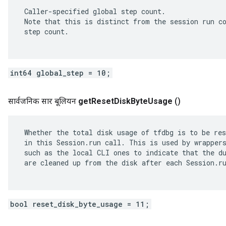
 Caller-specified global step count.

 Note that this is distinct from the session run co
 step count.

int64 global_step = 10;
सार्वजनिक सार बूलियन
get
Reset
Disk
Byte
Usage
()
 Whether the total disk usage of tfdbg is to be res
 in this Session.run call. This is used by wrappers
 such as the local CLI ones to indicate that the du
 are cleaned up from the disk after each Session.ru
bool reset_disk_byte_usage = 11;