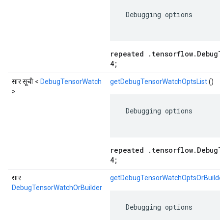
 Debugging options

repeated .tensorflow.Debug
4;
सार सूची <
DebugTensorWatch
getDebugTensorWatchOptsList
()
>
 Debugging options

repeated .tensorflow.Debug
4;
सार
getDebugTensorWatchOptsOrBuild
DebugTensorWatchOrBuilder
 Debugging options
