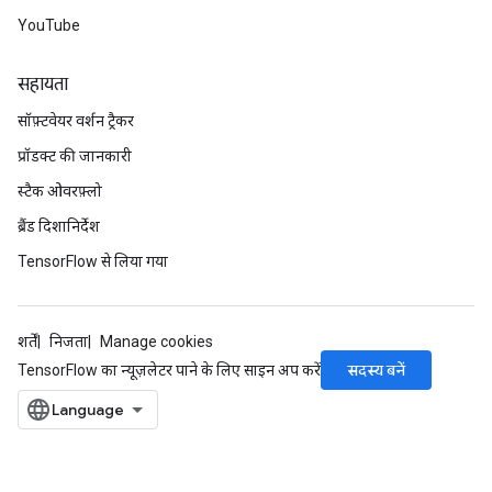
YouTube
सहायता
सॉफ़्टवेयर वर्शन ट्रैकर
प्रॉडक्ट की जानकारी
स्टैक ओवरफ़्लो
ब्रैंड दिशानिर्देश
TensorFlow से लिया गया
शर्तें
निजता
Manage cookies
सदस्य बनें
TensorFlow का न्यूज़लेटर पाने के लिए साइन अप करें