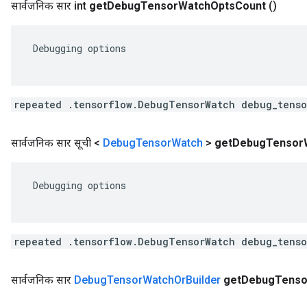
सार्वजनिक सार int
get
Debug
Tensor
Watch
Opts
Count
()
 Debugging options

repeated .tensorflow.DebugTensorWatch debug_tenso
सार्वजनिक सार सूची <
Debug
Tensor
Watch
>
get
Debug
Tensor
 Debugging options

repeated .tensorflow.DebugTensorWatch debug_tenso
सार्वजनिक सार
Debug
Tensor
Watch
Or
Builder
get
Debug
Tenso