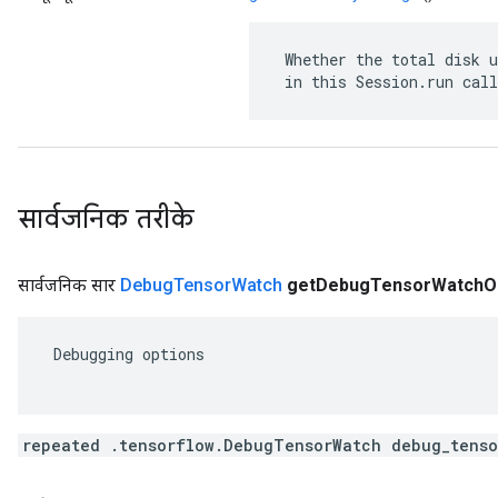
 Whether the total disk u
 in this Session.run call
सार्वजनिक तरीके
सार्वजनिक सार
Debug
Tensor
Watch
get
Debug
Tensor
Watch
O
 Debugging options

repeated .tensorflow.DebugTensorWatch debug_tenso