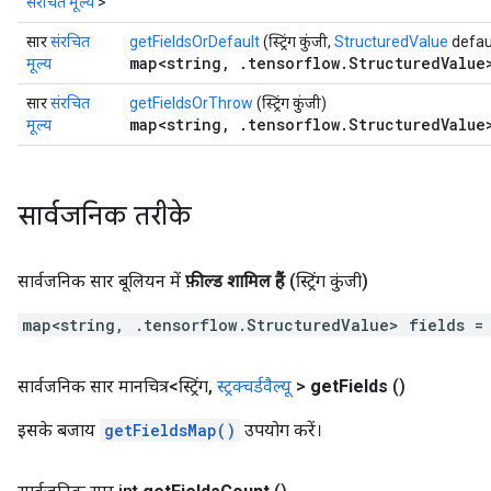
संरचित मूल्य
>
सार
संरचित
getFieldsOrDefault
(स्ट्रिंग कुंजी,
StructuredValue
defau
map<string, .tensorflow.StructuredValue
मूल्य
सार
संरचित
getFieldsOrThrow
(स्ट्रिंग कुंजी)
map<string, .tensorflow.StructuredValue
मूल्य
सार्वजनिक तरीके
सार्वजनिक सार बूलियन में
फ़ील्ड शामिल हैं
(स्ट्रिंग कुंजी)
map<string, .tensorflow.StructuredValue> fields =
सार्वजनिक सार मानचित्र<स्ट्रिंग
,
स्ट्रक्चर्डवैल्यू
>
get
Fields
()
इसके बजाय
getFieldsMap()
उपयोग करें।