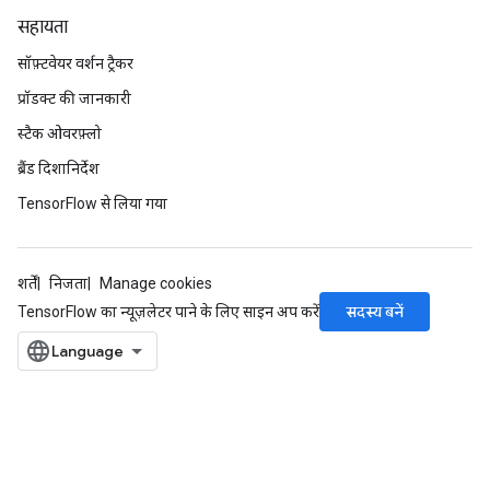
सहायता
सॉफ़्टवेयर वर्शन ट्रैकर
प्रॉडक्ट की जानकारी
स्टैक ओवरफ़्लो
ब्रैंड दिशानिर्देश
TensorFlow से लिया गया
शर्तें
निजता
Manage cookies
सदस्य बनें
TensorFlow का न्यूज़लेटर पाने के लिए साइन अप करें