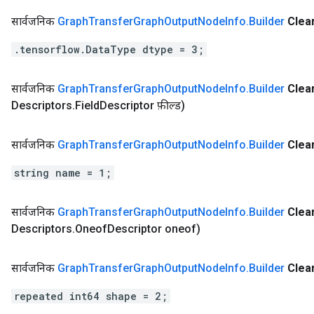
सार्वजनिक
Graph
Transfer
Graph
Output
Node
Info
.
Builder
Clea
.tensorflow.DataType dtype = 3;
सार्वजनिक
Graph
Transfer
Graph
Output
Node
Info
.
Builder
Clea
Descriptors
.
Field
Descriptor फ़ील्ड)
सार्वजनिक
Graph
Transfer
Graph
Output
Node
Info
.
Builder
Clea
string name = 1;
सार्वजनिक
Graph
Transfer
Graph
Output
Node
Info
.
Builder
Clea
Descriptors
.
Oneof
Descriptor oneof)
सार्वजनिक
Graph
Transfer
Graph
Output
Node
Info
.
Builder
Clea
repeated int64 shape = 2;