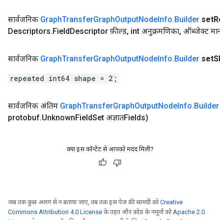
सार्वजनिक
Graph
Transfer
Graph
Output
Node
Info
.
Builder
set
R
Descriptors
.
Field
Descriptor फ़ील्ड
,
int अनुक्रमणिका
,
ऑब्जेक्ट मा
सार्वजनिक
Graph
Transfer
Graph
Output
Node
Info
.
Builder
set
S
repeated int64 shape = 2;
सार्वजनिक अंतिम
Graph
Transfer
Graph
Output
Node
Info
.
Builder
protobuf
.
Unknown
Field
Set अज्ञातFields)
क्या इस कॉन्टेंट से आपको मदद मिली?
जब तक कुछ अलग से न बताया जाए, तब तक इस पेज की सामग्री को
Creative
Commons Attribution 4.0 License
के तहत और कोड के नमूनों को
Apache 2.0