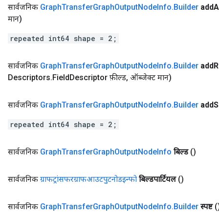
सार्वजनिक
Graph
Transfer
Graph
Output
Node
Info
.
Builder
add
A
मान)
repeated int64 shape = 2;
सार्वजनिक
Graph
Transfer
Graph
Output
Node
Info
.
Builder
add
R
Descriptors
.
Field
Descriptor फ़ील्ड
,
ऑब्जेक्ट मान)
सार्वजनिक
Graph
Transfer
Graph
Output
Node
Info
.
Builder
add
S
repeated int64 shape = 2;
सार्वजनिक
Graph
Transfer
Graph
Output
Node
Info
बिल्ड
()
सार्वजनिक
ग्राफट्रांसफरग्राफआउटपुटनोडइन्फो
बिल्डपार्टियल
()
सार्वजनिक
Graph
Transfer
Graph
Output
Node
Info
.
Builder
स्पष्ट
(