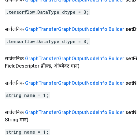
.tensorflow.DataType dtype = 3;
सार्वजनिक
Graph
Transfer
Graph
Output
Node
Info
.
Builder
set
D
.tensorflow.DataType dtype = 3;
सार्वजनिक
Graph
Transfer
Graph
Output
Node
Info
.
Builder
set
F
Field
Descriptor फ़ील्ड
,
ऑब्जेक्ट मान)
सार्वजनिक
Graph
Transfer
Graph
Output
Node
Info
.
Builder
set
N
string name = 1;
सार्वजनिक
Graph
Transfer
Graph
Output
Node
Info
.
Builder
set
N
String मान)
string name = 1;