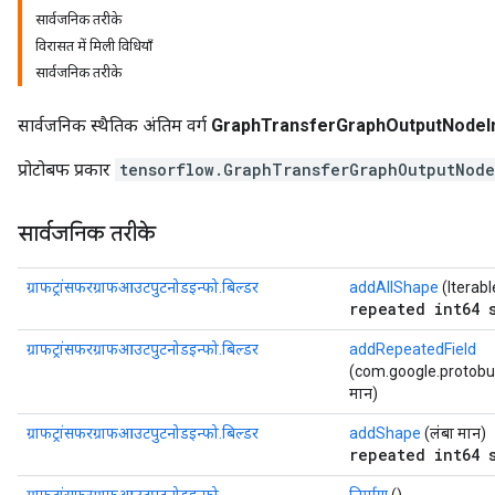
सार्वजनिक तरीके
विरासत में मिली विधियाँ
सार्वजनिक तरीके
सार्वजनिक स्थैतिक अंतिम वर्ग
GraphTransferGraphOutputNodeIn
प्रोटोबफ प्रकार
tensorflow.GraphTransferGraphOutputNod
सार्वजनिक तरीके
ग्राफट्रांसफरग्राफआउटपुटनोडइन्फो.बिल्डर
addAllShape
(Iterable
repeated int64 
ग्राफट्रांसफरग्राफआउटपुटनोडइन्फो.बिल्डर
addRepeatedField
(com.google.protobuf.
मान)
ग्राफट्रांसफरग्राफआउटपुटनोडइन्फो.बिल्डर
addShape
(लंबा मान)
repeated int64 