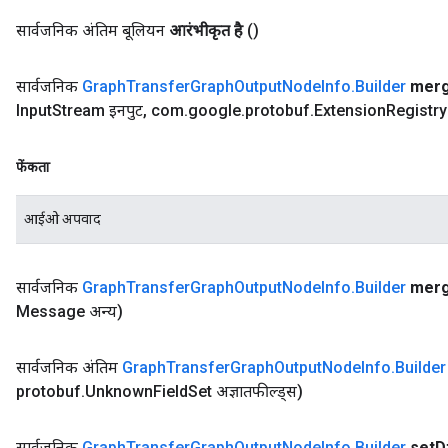
सार्वजनिक अंतिम बूलियन
आरंभीकृत है
()
सार्वजनिक
Graph
Transfer
Graph
Output
Node
Info
.
Builder
mer
Input
Stream इनपुट
,
com
.
google
.
protobuf
.
Extension
Registry
फेंकता
आईओ अपवाद
सार्वजनिक
Graph
Transfer
Graph
Output
Node
Info
.
Builder
mer
Message अन्य)
सार्वजनिक अंतिम
Graph
Transfer
Graph
Output
Node
Info
.
Builder
protobuf
.
Unknown
Field
Set अज्ञातफील्ड्स)
सार्वजनिक
Graph
Transfer
Graph
Output
Node
Info
.
Builder
set
D