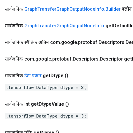
सार्वजनिक
Graph
Transfer
Graph
Output
Node
Info
.
Builder
क्लोन
सार्वजनिक
Graph
Transfer
Graph
Output
Node
Info
get
Default
I
सार्वजनिक स्थैतिक अंतिम com
.
google
.
protobuf
.
Descriptors
.
Des
सार्वजनिक com
.
google
.
protobuf
.
Descriptors
.
Descriptor
get
सार्वजनिक
डेटा प्रकार
get
Dtype
()
.tensorflow.DataType dtype = 3;
सार्वजनिक int
get
Dtype
Value
()
.tensorflow.DataType dtype = 3;
सार्वजनिक स्ट्रिंग
get
Name
()