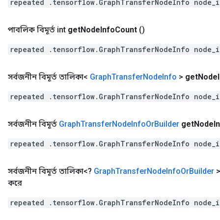
repeated .tensorflow.GraphTransferNodeInfo node_
পাবলিক বিমূর্ত int
get
Node
Info
Count
()
repeated .tensorflow.GraphTransferNodeInfo node_
সর্বজনীন বিমূর্ত তালিকা<
Graph
Transfer
Node
Info
>
get
Node
repeated .tensorflow.GraphTransferNodeInfo node_
সর্বজনীন বিমূর্ত
Graph
Transfer
Node
Info
Or
Builder
get
Node
I
repeated .tensorflow.GraphTransferNodeInfo node_
সর্বজনীন বিমূর্ত তালিকা<?
Graph
Transfer
Node
Info
Or
Builder
করে
repeated .tensorflow.GraphTransferNodeInfo node_