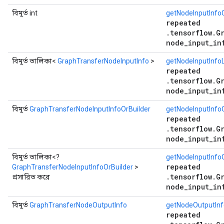
বিমূর্ত int
getNodeInputInfo
repeated
.tensorflow.G
node_input_in
বিমূর্ত তালিকা<
GraphTransferNodeInputInfo
>
getNodeInputInfoL
repeated
.tensorflow.G
node_input_in
বিমূর্ত
GraphTransferNodeInputInfoOrBuilder
getNodeInputInfoO
repeated
.tensorflow.G
node_input_in
বিমূর্ত তালিকা<?
getNodeInputInfoO
repeated
GraphTransferNodeInputInfoOrBuilder
>
.tensorflow.G
প্রসারিত করে
node_input_in
বিমূর্ত
GraphTransferNodeOutputInfo
getNodeOutputInf
repeated