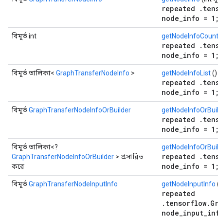
repeated .ten
node_info = 1
বিমূর্ত int
getNodeInfoCoun
repeated .ten
node_info = 1
বিমূর্ত তালিকা<
GraphTransferNodeInfo
>
getNodeInfoList
()
repeated .ten
node_info = 1
বিমূর্ত
GraphTransferNodeInfoOrBuilder
getNodeInfoOrBui
repeated .ten
node_info = 1
বিমূর্ত তালিকা<?
getNodeInfoOrBuil
repeated .ten
GraphTransferNodeInfoOrBuilder
> প্রসারিত
node_info = 1
করে
বিমূর্ত
GraphTransferNodeInputInfo
getNodeInputInfo
repeated
.tensorflow.G
node_input_in