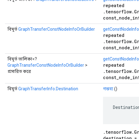
repeated
.tensorflow.G
const_node_in
বিমূর্ত
GraphTransferConstNodeInfoOrBuilder
getConstNodeInfo
repeated
.tensorflow.G
const_node_in
বিমূর্ত তালিকা<?
getConstNodeInfoO
repeated
GraphTransferConstNodeInfoOrBuilder
>
.tensorflow.G
প্রসারিত করে
const_node_in
বিমূর্ত
GraphTransferInfo.Destination
গন্তব্য
()
 Destinatio
.tensorflow.G
destination =