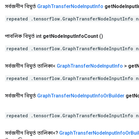
সর্বজনীন বিমূর্ত
Graph
Transfer
Node
Input
Info
get
Node
Input
I
repeated .tensorflow.GraphTransferNodeInputInfo n
পাবলিক বিমূর্ত int
get
Node
Input
Info
Count
()
repeated .tensorflow.GraphTransferNodeInputInfo n
সর্বজনীন বিমূর্ত তালিকা<
Graph
Transfer
Node
Input
Info
>
get
repeated .tensorflow.GraphTransferNodeInputInfo n
সর্বজনীন বিমূর্ত
Graph
Transfer
Node
Input
Info
Or
Builder
get
N
repeated .tensorflow.GraphTransferNodeInputInfo n
সর্বজনীন বিমূর্ত তালিকা<?
Graph
Transfer
Node
Input
Info
Or
Bui