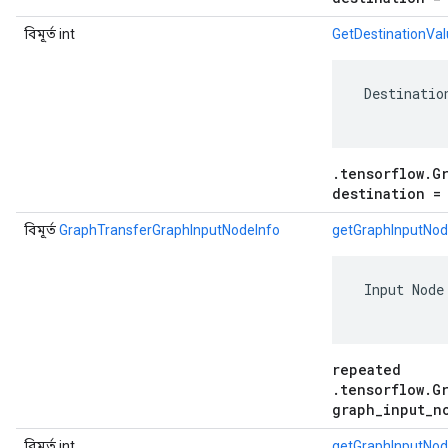
বিমূর্ত int
GetDestinationVa
 Destinatio
.tensorflow.G
destination =
বিমূর্ত
GraphTransferGraphInputNodeInfo
getGraphInputNod
 Input Node
repeated
.tensorflow.G
graph_input_n
বিমূর্ত int
getGraphInputNod