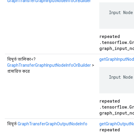
GraphTransferGraphInputNodeInfoOrBuilder
 Input Node
repeated
.tensorflow.G
graph_input_n
বিমূর্ত তালিকা<?
getGraphInputNode
GraphTransferGraphInputNodeInfoOrBuilder
>
প্রসারিত করে
 Input Node
repeated
.tensorflow.G
graph_input_n
বিমূর্ত
GraphTransferGraphOutputNodeInfo
getGraphOutputN
repeated