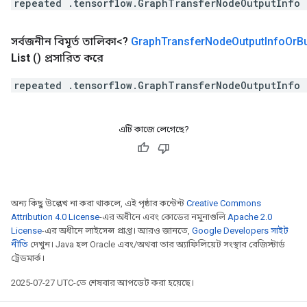
repeated .tensorflow.GraphTransferNodeOutputInfo 
সর্বজনীন বিমূর্ত তালিকা<?
Graph
Transfer
Node
Output
Info
Or
Bu
List
()
প্রসারিত করে
repeated .tensorflow.GraphTransferNodeOutputInfo 
এটি কাজে লেগেছে?
অন্য কিছু উল্লেখ না করা থাকলে, এই পৃষ্ঠার কন্টেন্ট
Creative Commons
Attribution 4.0 License
-এর অধীনে এবং কোডের নমুনাগুলি
Apache 2.0
License
-এর অধীনে লাইসেন্স প্রাপ্ত। আরও জানতে,
Google Developers সাইট
নীতি
দেখুন। Java হল Oracle এবং/অথবা তার অ্যাফিলিয়েট সংস্থার রেজিস্টার্ড
ট্রেডমার্ক।
2025-07-27 UTC-তে শেষবার আপডেট করা হয়েছে।