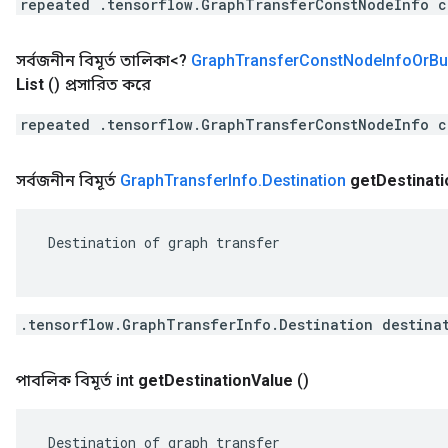
repeated .tensorflow.GraphTransferConstNodeInfo c
সর্বজনীন বিমূর্ত তালিকা<?
Graph
Transfer
Const
Node
Info
Or
Bu
List
()
প্রসারিত করে
repeated .tensorflow.GraphTransferConstNodeInfo c
সর্বজনীন বিমূর্ত
Graph
Transfer
Info
.
Destination
get
Destinati
 Destination of graph transfer

.tensorflow.GraphTransferInfo.Destination destina
পাবলিক বিমূর্ত int
get
Destination
Value
()
 Destination of graph transfer
