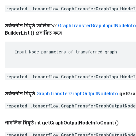
repeated .tensorflow.GraphTransferGraphInputNodeI
সর্বজনীন বিমূর্ত তালিকা<?
Graph
Transfer
Graph
Input
Node
Info
Builder
List
()
প্রসারিত করে
 Input Node parameters of transferred graph

repeated .tensorflow.GraphTransferGraphInputNodeI
সর্বজনীন বিমূর্ত
Graph
Transfer
Graph
Output
Node
Info
get
Gra
repeated .tensorflow.GraphTransferGraphOutputNode
পাবলিক বিমূর্ত int
get
Graph
Output
Node
Info
Count
()
repeated .tensorflow.GraphTransferGraphOutputNode