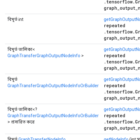
.tensorflow.G
graph_output_
বিমূর্ত int
getGraphOutputN
repeated
.tensorflow.G
graph_output_
বিমূর্ত তালিকা<
getGraphOutputNo
repeated
GraphTransferGraphOutputNodeInfo
>
.tensorflow.G
graph_output_
বিমূর্ত
getGraphOutputNo
repeated
GraphTransferGraphOutputNodeInfoOrBuilder
.tensorflow.G
graph_output_
বিমূর্ত তালিকা<?
getGraphOutputNo
repeated
GraphTransferGraphOutputNodeInfoOrBuilder
.tensorflow.G
> প্রসারিত করে
graph_output_
বিমূর্ত
GraphTransferNodeInfo
getNodeInfo
(int স