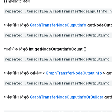
()
প্রসারিত করে
repeated .tensorflow.GraphTransferNodeInputInfo n
সর্বজনীন বিমূর্ত
Graph
Transfer
Node
Output
Info
get
Node
Out
repeated .tensorflow.GraphTransferNodeOutputInfo 
পাবলিক বিমূর্ত int
get
Node
Output
Info
Count
()
repeated .tensorflow.GraphTransferNodeOutputInfo 
সর্বজনীন বিমূর্ত তালিকা<
Graph
Transfer
Node
Output
Info
>
ge
repeated .tensorflow.GraphTransferNodeOutputInfo 
সর্বজনীন বিমূর্ত
Graph
Transfer
Node
Output
Info
Or
Builder
get