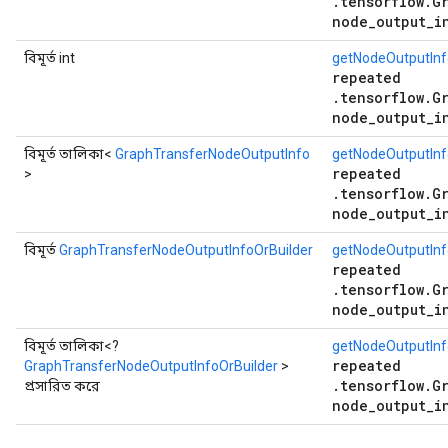
.tensorflow.G
node_output_i
বিমূর্ত int
getNodeOutputIn
repeated
.tensorflow.G
node_output_i
বিমূর্ত তালিকা<
GraphTransferNodeOutputInfo
getNodeOutputInf
repeated
>
.tensorflow.G
node_output_i
বিমূর্ত
GraphTransferNodeOutputInfoOrBuilder
getNodeOutputInf
repeated
.tensorflow.G
node_output_i
বিমূর্ত তালিকা<?
getNodeOutputInfo
repeated
GraphTransferNodeOutputInfoOrBuilder
>
.tensorflow.G
প্রসারিত করে
node_output_i