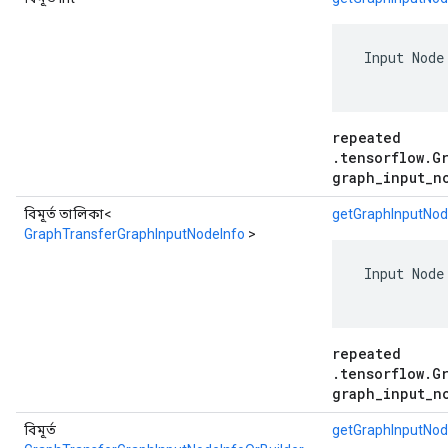
 Input Node
repeated
.tensorflow.G
graph_input_n
বিমূর্ত তালিকা<
getGraphInputNod
GraphTransferGraphInputNodeInfo
>
 Input Node
repeated
.tensorflow.G
graph_input_n
বিমূর্ত
getGraphInputNod