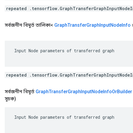
repeated .tensorflow.GraphTransferGraphInputNodeI
সর্বজনীন বিমূর্ত তালিকা<
Graph
Transfer
Graph
Input
Node
Info
 Input Node parameters of transferred graph

repeated .tensorflow.GraphTransferGraphInputNodeI
সর্বজনীন বিমূর্ত
Graph
Transfer
Graph
Input
Node
Info
Or
Builder
সূচক)
 Input Node parameters of transferred graph
