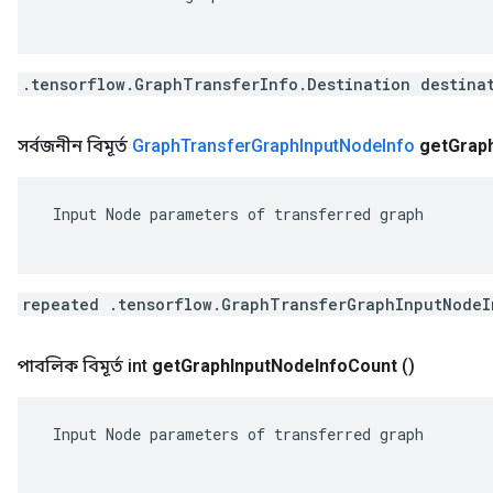
.tensorflow.GraphTransferInfo.Destination destina
সর্বজনীন বিমূর্ত
Graph
Transfer
Graph
Input
Node
Info
get
Grap
 Input Node parameters of transferred graph

repeated .tensorflow.GraphTransferGraphInputNodeI
পাবলিক বিমূর্ত int
get
Graph
Input
Node
Info
Count
()
 Input Node parameters of transferred graph
