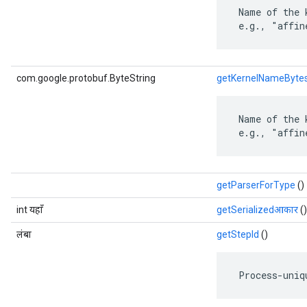
 Name of the 
 e.g., "affin
com.google.protobuf.ByteString
getKernelNameByte
 Name of the 
 e.g., "affin
getParserForType
()
int यहाँ
getSerializedआकार
()
लंबा
getStepId
()
 Process-uniq