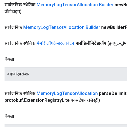
सार्वजनिक स्थैतिक
Memory
Log
Tensor
Allocation
.
Builder
new
B
प्रोटोटाइप)
सार्वजनिक
Memory
Log
Tensor
Allocation
.
Builder
new
Builder
सार्वजनिक स्थैतिक
मेमोरीलॉगटेन्सरआवंटन
पार्सडिलीमिटेडफ्रॉम
(इनपुटस्ट्री
फेंकता
आईओएक्सेप्शन
सार्वजनिक स्थैतिक
Memory
Log
Tensor
Allocation
parse
Delimi
protobuf
.
Extension
Registry
Lite एक्सटेंशनरजिस्ट्री)
फेंकता