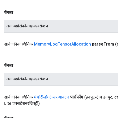
फेंकता
अमान्यप्रोटोकॉलबफ़रएक्सेप्शन
सार्वजनिक स्थैतिक
Memory
Log
Tensor
Allocation
parse
From
(
फेंकता
अमान्यप्रोटोकॉलबफ़रएक्सेप्शन
सार्वजनिक स्थैतिक
मेमोरीलॉगटेन्सरआवंटन
पार्सफ्रॉम
(इनपुटस्ट्रीम इनपुट
,
c
Lite एक्सटेंशनरजिस्ट्री)