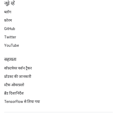
जुड़े रहें
ब्लॉग
फ़ोरम
GitHub
Twitter
YouTube
सहायता
सॉफ़्टवेयर वर्शन ट्रैकर
प्रॉडक्ट की जानकारी
स्टैक ओवरफ़्लो
ब्रैंड दिशानिर्देश
TensorFlow से लिया गया