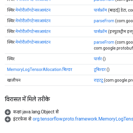
स्थिर
मेमोरीलॉगटेन्सरआवंटन
पार्सफ्रॉम
(बाइट[] डेटा, 
स्थिर
मेमोरीलॉगटेन्सरआवंटन
parseFrom
(com.goog
स्थिर
मेमोरीलॉगटेन्सरआवंटन
पार्सफ्रॉम
(इनपुटस्ट्रीम इ
स्थिर
मेमोरीलॉगटेन्सरआवंटन
parseFrom
(com.goog
com.google.protobuf.E
स्थिर
पार्सर
()
MemoryLogTensorAllocation.बिल्डर
टूबिल्डर
()
खालीपन
राइटटू
(com.google.pr
विरासत में मिले तरीके
कक्षा java.lang.Object से
इंटरफ़ेस से
org.tensorflow.proto.framework.MemoryLogTenso