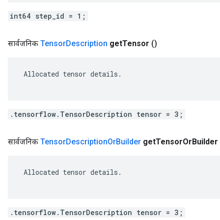
int64 step_id = 1;
सार्वजनिक
Tensor
Description
get
Tensor
()
 Allocated tensor details.

.tensorflow.TensorDescription tensor = 3;
सार्वजनिक
Tensor
Description
Or
Builder
get
Tensor
Or
Builder
 Allocated tensor details.

.tensorflow.TensorDescription tensor = 3;