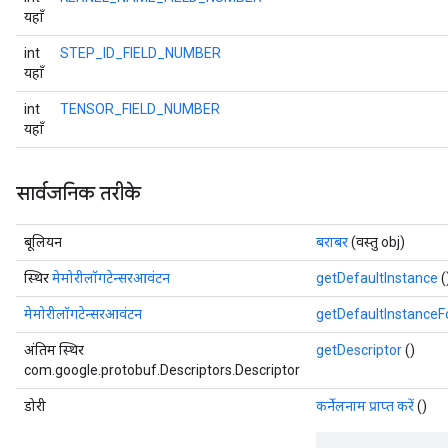
यहाँ
int
STEP_ID_FIELD_NUMBER
यहाँ
int
TENSOR_FIELD_NUMBER
यहाँ
सार्वजनिक तरीके
बूलियन
बराबर
(वस्तु obj)
स्थिर
मेमोरीलॉगटेन्सरआवंटन
getDefaultInstance
(
मेमोरीलॉगटेन्सरआवंटन
getDefaultInstance
अंतिम स्थिर
getDescriptor
()
com.google.protobuf.Descriptors.Descriptor
डोरी
कर्नेलनाम प्राप्त करें
()