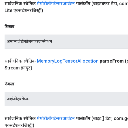
सार्वजनिक स्थैतिक
मेमोरीलॉगटेन्सरआवंटन
पार्सफ्रॉम
(बाइटबफ़र डेटा
,
co
Lite एक्सटेंशनरजिस्ट्री)
फेंकता
अमान्यप्रोटोकॉलबफ़रएक्सेप्शन
सार्वजनिक स्थैतिक
Memory
Log
Tensor
Allocation
parse
From
(
Stream इनपुट)
फेंकता
आईओएक्सेप्शन
सार्वजनिक स्थैतिक
मेमोरीलॉगटेन्सरआवंटन
पार्सफ्रॉम
(बाइट[] डेटा
,
com
.
g
एक्सटेंशनरजिस्ट्री)