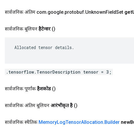
सार्वजनिक अंतिम com
.
google
.
protobuf
.
Unknown
Field
Set
get
सार्वजनिक बूलियन
हैटेन्सर
()
 Allocated tensor details.

.tensorflow.TensorDescription tensor = 3;
सार्वजनिक पूर्णांक
हैशकोड
()
सार्वजनिक अंतिम बूलियन
आरंभीकृत है
()
सार्वजनिक स्थैतिक
Memory
Log
Tensor
Allocation
.
Builder
new
B