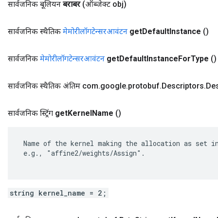
सार्वजनिक बूलियन
बराबर
(ऑब्जेक्ट obj)
सार्वजनिक स्थैतिक
मेमोरीलॉगटेन्सरआवंटन
get
Default
Instance
()
सार्वजनिक
मेमोरीलॉगटेन्सरआवंटन
get
Default
Instance
For
Type
()
सार्वजनिक स्थैतिक अंतिम com
.
google
.
protobuf
.
Descriptors
.
Des
सार्वजनिक स्ट्रिंग
get
Kernel
Name
()
 Name of the kernel making the allocation as set in
 e.g., "affine2/weights/Assign".

string kernel_name = 2;