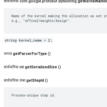
सार्वजनिक com
.
google
.
protobuf
.
Byte
String
get
Kernel
Name
 Name of the kernel making the allocation as set in
 e.g., "affine2/weights/Assign".

string kernel_name = 2;
जनता
get
Parser
For
Type
()
सार्वजनिक int
get
Serialized
Size
()
सार्वजनिक लंबा
get
Step
Id
()
 Process-unique step id.
