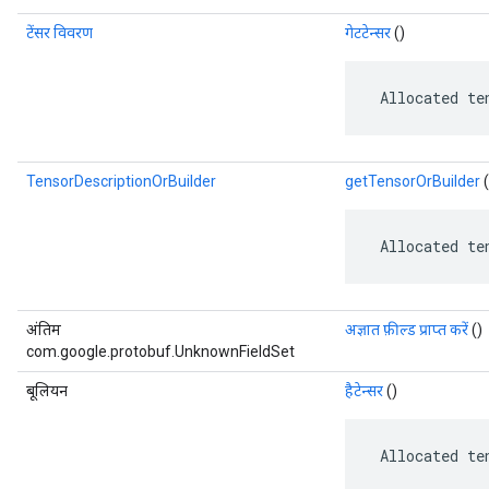
टेंसर विवरण
गेटटेन्सर
()
 Allocated te
TensorDescriptionOrBuilder
getTensorOrBuilder
(
 Allocated te
अंतिम
अज्ञात फ़ील्ड प्राप्त करें
()
com.google.protobuf.UnknownFieldSet
बूलियन
हैटेन्सर
()
 Allocated te