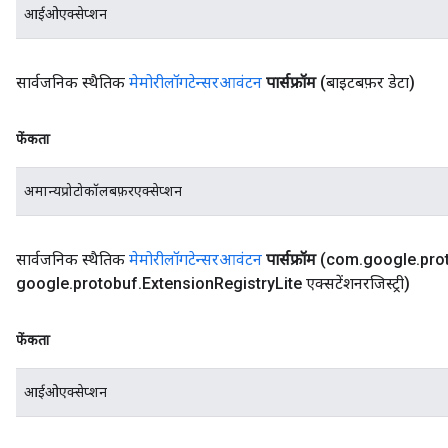
आईओएक्सेप्शन
सार्वजनिक स्थैतिक
मेमोरीलॉगटेन्सरआवंटन
पार्सफ्रॉम
(बाइटबफ़र डेटा)
फेंकता
अमान्यप्रोटोकॉलबफ़रएक्सेप्शन
सार्वजनिक स्थैतिक
मेमोरीलॉगटेन्सरआवंटन
पार्सफ्रॉम
(com
.
google
.
pro
google
.
protobuf
.
Extension
Registry
Lite एक्सटेंशनरजिस्ट्री)
फेंकता
आईओएक्सेप्शन