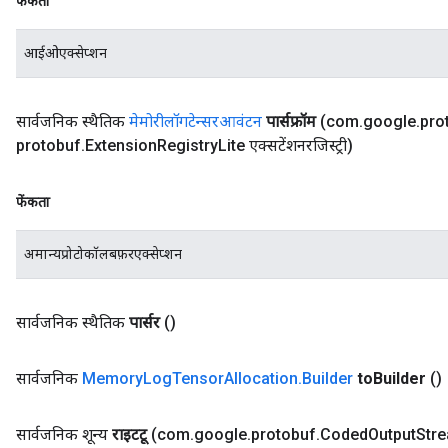
फेंकता
आईओएक्सेप्शन
सार्वजनिक स्थैतिक
मेमोरीलॉगटेन्सरआवंटन
पार्सफ्रॉम
(com
.
google
.
pro
protobuf
.
Extension
Registry
Lite एक्सटेंशनरजिस्ट्री)
फेंकता
अमान्यप्रोटोकॉलबफ़रएक्सेप्शन
सार्वजनिक स्थैतिक
पार्सर
()
सार्वजनिक
Memory
Log
Tensor
Allocation
.
Builder
to
Builder
()
सार्वजनिक शून्य
राइटटू
(com
.
google
.
protobuf
.
Coded
Output
Str