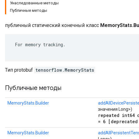
Унаследованные методы
Публичные методы
публичный статический конечный класс
MemoryStats.Bu
 For memory tracking.

Тип protobuf
tensorflow.MemoryStats
Публичные методы
MemoryStats.Builder
addAllDevicePersist
значения Long>)
repeated int64 
= 6 [deprecated
MemoryStats.Builder
addAllPersistentTens