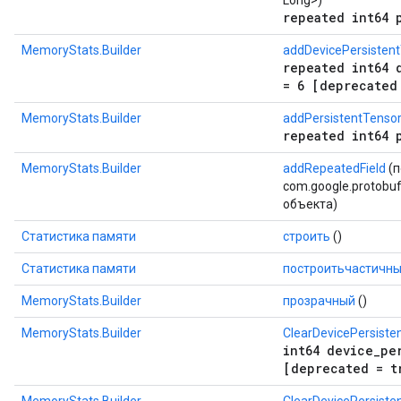
Long>)
repeated int64 
MemoryStats.Builder
addDevicePersistent
repeated int64 
= 6 [deprecated
MemoryStats.Builder
addPersistentTensor
repeated int64 
MemoryStats.Builder
addRepeatedField
(п
com.google.protobuf.
объекта)
Статистика памяти
строить
()
Статистика памяти
построитьчастичн
MemoryStats.Builder
прозрачный
()
MemoryStats.Builder
ClearDevicePersist
int64 device_pe
[deprecated = t