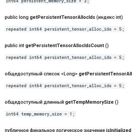
int64 persistent_memory_size = 3;
public long
get
Persistent
Tensor
Alloc
Ids
(индекс int)
repeated int64 persistent_tensor_alloc_ids = 5;
public int
get
Persistent
Tensor
Alloc
Ids
Count
()
repeated int64 persistent_tensor_alloc_ids = 5;
общедоступный список <Long>
get
Persistent
Tensor
Al
repeated int64 persistent_tensor_alloc_ids = 5;
общедоступный длинный
get
Temp
Memory
Size
()
int64 temp_memory_size = 1;
публичное финальное логическое значение
is
Initialized