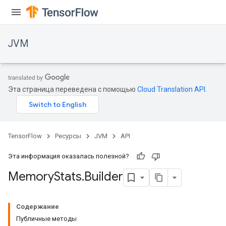
r
JVM
Эта страница переведена с помощью
Cloud Translation API
.
TensorFlow
Ресурсы
JVM
API
Эта информация оказалась полезной?
Memory
Stats
.
Builder
Содержание
Публичные методы