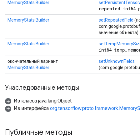
MemoryStats.Builder
setPersistentTensorA
repeated int64 
MemoryStats.Builder
setRepeatedField
(п
com.google.protobuf.
значение объекта)
MemoryStats.Builder
setTempMemorySiz
int64 temp_memo
окончательный вариант
setUnknownFields
MemoryStats.Builder
(com.google.protob
Унаследованные методы
Из класса java.lang.Object
Из интерфейса
org.tensorflow.proto.framework.MemoryS
Публичные методы