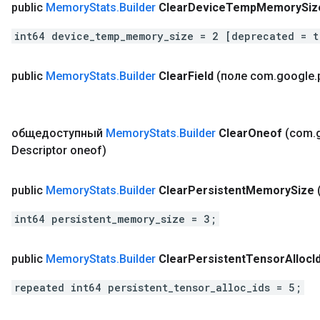
public
Memory
Stats
.
Builder
Clear
Device
Temp
Memory
Siz
int64 device_temp_memory_size = 2 [deprecated = t
public
Memory
Stats
.
Builder
Clear
Field
(поле com
.
google
.
общедоступный
Memory
Stats
.
Builder
Clear
Oneof
(com
.
Descriptor oneof)
public
Memory
Stats
.
Builder
Clear
Persistent
Memory
Size
int64 persistent_memory_size = 3;
public
Memory
Stats
.
Builder
Clear
Persistent
Tensor
Alloc
I
repeated int64 persistent_tensor_alloc_ids = 5;