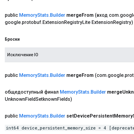
public
Memory
Stats
.
Builder
merge
From
(вход com
.
googl
google
.
protobuf
.
Extension
Registry
Lite Extension
Registry)
Броски
Исключение IO
public
Memory
Stats
.
Builder
merge
From
(com
.
google
.
pro
общедоступный финал
Memory
Stats
.
Builder
merge
Unk
Unknown
Field
Setknown
Fields)
public
Memory
Stats
.
Builder
set
Device
Persistent
Memory
int64 device_persistent_memory_size = 4 [deprecat