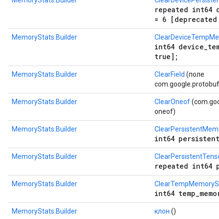
MemoryStats.Builder
ClearDevicePersiste
repeated int64 
= 6 [deprecated
MemoryStats.Builder
ClearDeviceTempMe
int64 device_te
true];
MemoryStats.Builder
ClearField
(поле
com.google.protobuf.
MemoryStats.Builder
ClearOneof
(com.goo
oneof)
MemoryStats.Builder
ClearPersistentMem
int64 persisten
MemoryStats.Builder
ClearPersistentTenso
repeated int64 
MemoryStats.Builder
ClearTempMemoryS
int64 temp_memo
MemoryStats.Builder
клон
()