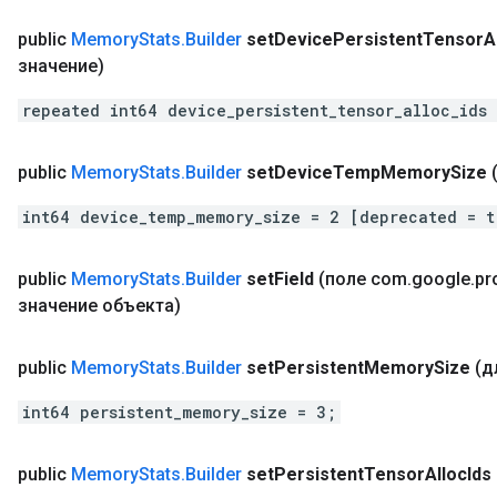
public
Memory
Stats
.
Builder
set
Device
Persistent
Tensor
A
значение)
repeated int64 device_persistent_tensor_alloc_ids
public
Memory
Stats
.
Builder
set
Device
Temp
Memory
Size
int64 device_temp_memory_size = 2 [deprecated = t
public
Memory
Stats
.
Builder
set
Field
(поле com
.
google
.
pr
значение объекта)
public
Memory
Stats
.
Builder
set
Persistent
Memory
Size
(д
int64 persistent_memory_size = 3;
public
Memory
Stats
.
Builder
set
Persistent
Tensor
Alloc
Ids