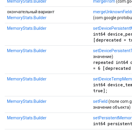
MemoryStats.Builder
mergeFrom
(com.goo
окончательный вариант
mergeUnknownField
MemoryStats.Builder
(com.google.protob
MemoryStats.Builder
setDevicePersisten
int64 device_pe
[deprecated = t
MemoryStats.Builder
setDevicePersistent
значение)
repeated int64 
= 6 [deprecated
MemoryStats.Builder
setDeviceTempMem
int64 device_te
true];
MemoryStats.Builder
setField
(поле com.go
значение объекта)
MemoryStats.Builder
setPersistentMemor
int64 persisten