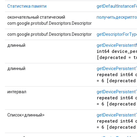
Статистика памяти
getDefaultInstance
окончательный статический
получитьдескрипт
com.google.protobuf.Descriptors.Descriptor
com.google.protobuf.Descriptors.Descriptor
getDescriptorForTyp
длинный
getDevicePersisten
int64 device_pe
[deprecated = t
длинный
getDevicePersistent
repeated int64 
= 6 [deprecated
интервал
getDevicePersistent
repeated int64 
= 6 [deprecated
Список<длинный>
getDevicePersistentT
repeated int64 
= 6 [deprecated