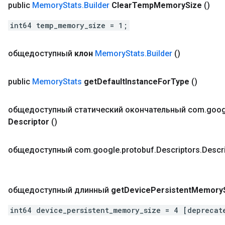
public
Memory
Stats
.
Builder
Clear
Temp
Memory
Size
()
int64 temp_memory_size = 1;
общедоступный
клон
Memory
Stats
.
Builder
()
public
Memory
Stats
get
Default
Instance
For
Type
()
общедоступный статический окончательный com
.
goog
Descriptor
()
общедоступный com
.
google
.
protobuf
.
Descriptors
.
Descr
общедоступный длинный
get
Device
Persistent
Memory
int64 device_persistent_memory_size = 4 [deprecat