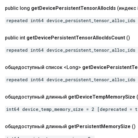
public long
get
Device
Persistent
Tensor
Alloc
Ids
(индекс i
repeated int64 device_persistent_tensor_alloc_ids
public int
get
Device
Persistent
Tensor
Alloc
Ids
Count
()
repeated int64 device_persistent_tensor_alloc_ids
общедоступный список <Long>
get
Device
Persistent
Te
repeated int64 device_persistent_tensor_alloc_ids
общедоступный длинный
get
Device
Temp
Memory
Size
int64 device_temp_memory_size = 2 [deprecated = t
общедоступный длинный
get
Persistent
Memory
Size
()