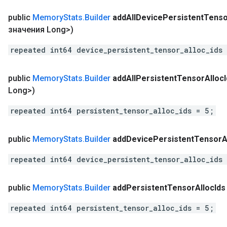
public
Memory
Stats
.
Builder
add
All
Device
Persistent
Tenso
значения Long>)
repeated int64 device_persistent_tensor_alloc_ids
public
Memory
Stats
.
Builder
add
All
Persistent
Tensor
Alloc
Long>)
repeated int64 persistent_tensor_alloc_ids = 5;
public
Memory
Stats
.
Builder
add
Device
Persistent
Tensor
A
repeated int64 device_persistent_tensor_alloc_ids
public
Memory
Stats
.
Builder
add
Persistent
Tensor
Alloc
Ids
repeated int64 persistent_tensor_alloc_ids = 5;