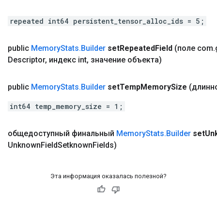
repeated int64 persistent_tensor_alloc_ids = 5;
public
Memory
Stats
.
Builder
set
Repeated
Field
(поле com
.
Descriptor
,
индекс int
,
значение объекта)
public
Memory
Stats
.
Builder
set
Temp
Memory
Size
(длинн
int64 temp_memory_size = 1;
общедоступный финальный
Memory
Stats
.
Builder
set
Un
Unknown
Field
Setknown
Fields)
Эта информация оказалась полезной?