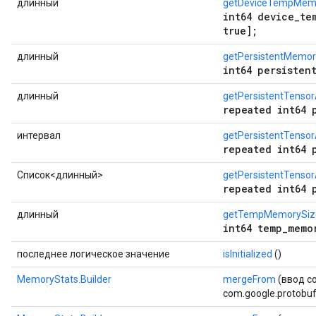
длинный
getDeviceTempMem
int64 device_te
true];
длинный
getPersistentMemor
int64 persisten
длинный
getPersistentTensor
repeated int64 
интервал
getPersistentTensor
repeated int64 
Список<длинный>
getPersistentTensorA
repeated int64 
длинный
getTempMemorySiz
int64 temp_memo
последнее логическое значение
isInitialized
()
MemoryStats.Builder
mergeFrom
(ввод co
com.google.protobuf.