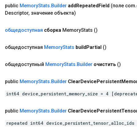
public
Memory
Stats
.
Builder
add
Repeated
Field
(поле com
.
Descriptor
,
значение объекта)
общедоступная
сборка
Memory
Stats
()
общедоступная
Memory
Stats
build
Partial
()
общедоступный
Memory
Stats
.
Builder
очистить
()
public
Memory
Stats
.
Builder
Clear
Device
Persistent
Memo
int64 device_persistent_memory_size = 4 [deprecat
public
Memory
Stats
.
Builder
Clear
Device
Persistent
Tenso
repeated int64 device_persistent_tensor_alloc_ids