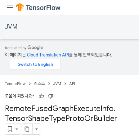
JVM
이 페이지는
Cloud Translation API
를 통해 번역되었습니다.
TensorFlow
리소스
JVM
API
도움이 되었나요?
Remote
Fused
Graph
Execute
Info
.
Tensor
Shape
Type
Proto
Or
Builder
sorShapeTypeProto