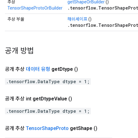
추상
getShapeOrBuilder
()
.tensorflow.TensorShapeProt
TensorShapeProtoOrBuilder
추상 부울
해쉬셰이프
()
.tensorflow.TensorShapeProt
공개 방법
공개 추상
데이터 유형
get
Dtype
()
.tensorflow.DataType dtype = 1;
공개 추상 int
get
Dtype
Value
()
.tensorflow.DataType dtype = 1;
공개 추상
Tensor
Shape
Proto
get
Shape
()