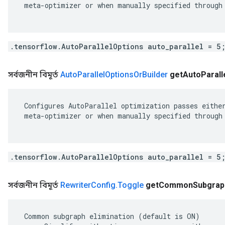
 meta-optimizer or when manually specified through 
.tensorflow.AutoParallelOptions auto_parallel = 5
সর্বজনীন বিমূর্ত
Auto
Parallel
Options
Or
Builder
get
Auto
Parall
 Configures AutoParallel optimization passes either
 meta-optimizer or when manually specified through 
.tensorflow.AutoParallelOptions auto_parallel = 5
সর্বজনীন বিমূর্ত
Rewriter
Config
.
Toggle
get
Common
Subgrap
 Common subgraph elimination (default is ON)
