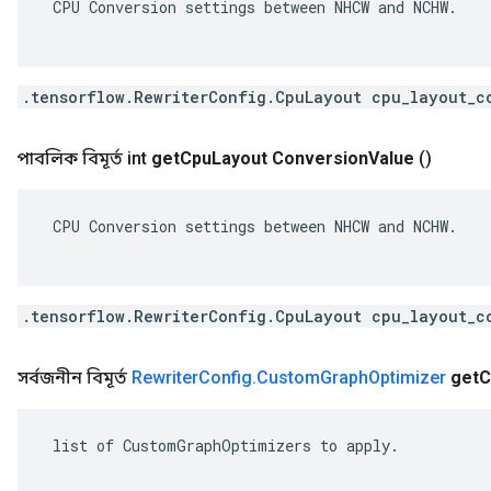
 CPU Conversion settings between NHCW and NCHW.

.tensorflow.RewriterConfig.CpuLayout cpu_layout_c
পাবলিক বিমূর্ত int
get
Cpu
Layout Conversion
Value
()
 CPU Conversion settings between NHCW and NCHW.

.tensorflow.RewriterConfig.CpuLayout cpu_layout_c
সর্বজনীন বিমূর্ত
Rewriter
Config
.
Custom
Graph
Optimizer
get
C
 list of CustomGraphOptimizers to apply.
