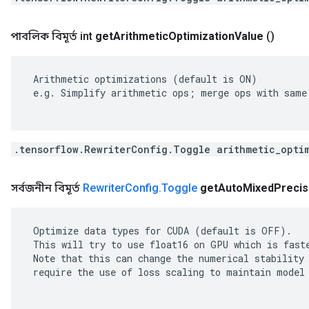
পাবলিক বিমূর্ত int
get
Arithmetic
Optimization
Value
()
 Arithmetic optimizations (default is ON)

 e.g. Simplify arithmetic ops; merge ops with same 
.tensorflow.RewriterConfig.Toggle arithmetic_opti
সর্বজনীন বিমূর্ত
Rewriter
Config
.
Toggle
get
Auto
Mixed
Precis
 Optimize data types for CUDA (default is OFF).

 This will try to use float16 on GPU which is faste
 Note that this can change the numerical stability 
 require the use of loss scaling to maintain model 