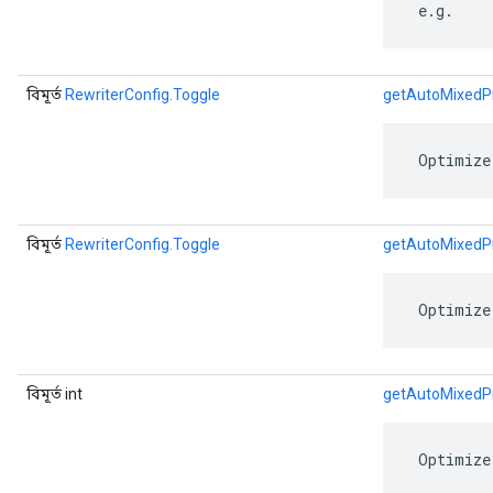
 e.g.
বিমূর্ত
RewriterConfig.Toggle
getAutoMixedPr
 Optimize
বিমূর্ত
RewriterConfig.Toggle
getAutoMixedPr
 Optimize
বিমূর্ত int
getAutoMixedPr
 Optimize