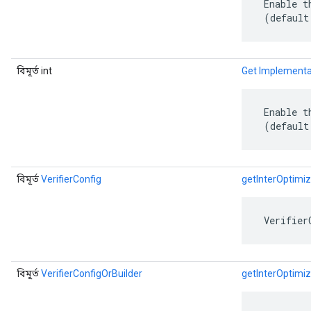
 Enable t
 (default
বিমূর্ত int
Get Implementa
 Enable t
 (default
বিমূর্ত
VerifierConfig
getInterOptimiz
 Verifier
বিমূর্ত
VerifierConfigOrBuilder
getInterOptimiz