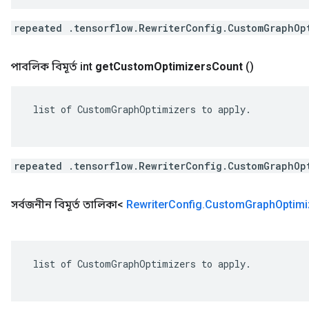
repeated .tensorflow.RewriterConfig.CustomGraphOp
পাবলিক বিমূর্ত int
get
Custom
Optimizers
Count
()
 list of CustomGraphOptimizers to apply.

repeated .tensorflow.RewriterConfig.CustomGraphOp
সর্বজনীন বিমূর্ত তালিকা<
Rewriter
Config
.
Custom
Graph
Optimi
 list of CustomGraphOptimizers to apply.
