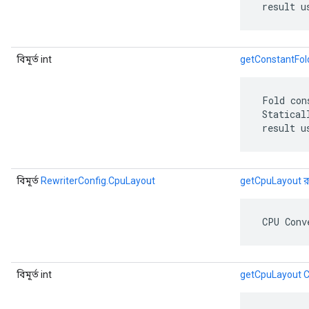
 result u
বিমূর্ত int
getConstantFol
 Fold con
 Statical
 result u
বিমূর্ত
RewriterConfig.CpuLayout
getCpuLayout রূ
 CPU Conv
বিমূর্ত int
getCpuLayout C