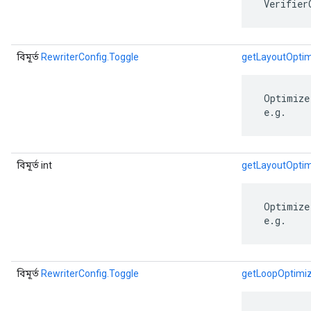
 Verifier
বিমূর্ত
RewriterConfig.Toggle
getLayoutOptim
 Optimize
 e.g.
বিমূর্ত int
getLayoutOptim
 Optimize
 e.g.
বিমূর্ত
RewriterConfig.Toggle
getLoopOptimiz