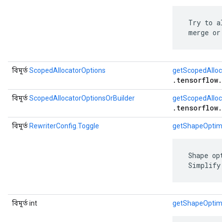
 Try to a
 merge or
বিমূর্ত
ScopedAllocatorOptions
getScopedAlloc
.tensorflow
বিমূর্ত
ScopedAllocatorOptionsOrBuilder
getScopedAlloc
.tensorflow
বিমূর্ত
RewriterConfig.Toggle
getShapeOptim
 Shape op
 Simplify
বিমূর্ত int
getShapeOptim