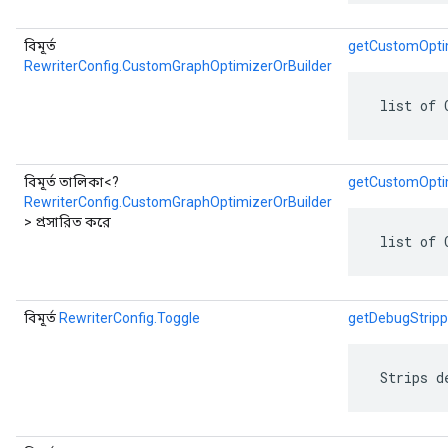
বিমূর্ত
getCustomOptim
RewriterConfig.CustomGraphOptimizerOrBuilder
 list of 
বিমূর্ত তালিকা<?
getCustomOptim
RewriterConfig.CustomGraphOptimizerOrBuilder
> প্রসারিত করে
 list of 
বিমূর্ত
RewriterConfig.Toggle
getDebugStripp
 Strips d