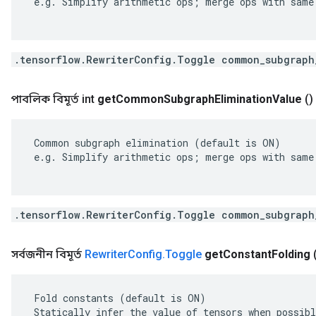
 e.g. Simplify arithmetic ops; merge ops with same 
.tensorflow.RewriterConfig.Toggle common_subgraph
পাবলিক বিমূর্ত int
get
Common
Subgraph
Elimination
Value
()
 Common subgraph elimination (default is ON)

 e.g. Simplify arithmetic ops; merge ops with same 
.tensorflow.RewriterConfig.Toggle common_subgraph
সর্বজনীন বিমূর্ত
Rewriter
Config
.
Toggle
get
Constant
Folding
 Fold constants (default is ON)

 Statically infer the value of tensors when possibl