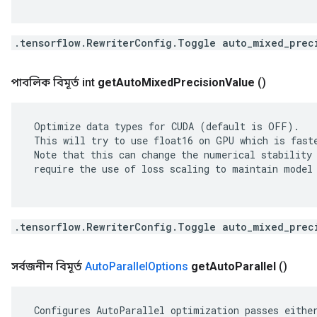
.tensorflow.RewriterConfig.Toggle auto_mixed_prec
পাবলিক বিমূর্ত int
get
Auto
Mixed
Precision
Value
()
 Optimize data types for CUDA (default is OFF).

 This will try to use float16 on GPU which is faste
 Note that this can change the numerical stability 
 require the use of loss scaling to maintain model 
.tensorflow.RewriterConfig.Toggle auto_mixed_prec
সর্বজনীন বিমূর্ত
Auto
Parallel
Options
get
Auto
Parallel
()
 Configures AutoParallel optimization passes either