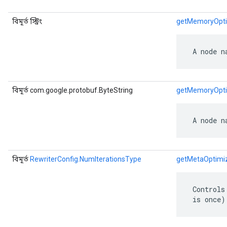
বিমূর্ত স্ট্রিং
getMemoryOpt
 A node n
বিমূর্ত com.google.protobuf.ByteString
getMemoryOpt
 A node n
বিমূর্ত
RewriterConfig.NumIterationsType
getMetaOptimiz
 Controls
 is once)