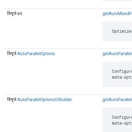
বিমূর্ত int
getAutoMixedPr
 Optimize
বিমূর্ত
AutoParallelOptions
getAutoParallel
 Configur
 meta-opt
বিমূর্ত
AutoParallelOptionsOrBuilder
getAutoParallel
 Configur
 meta-opt