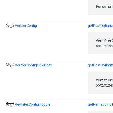
 Force sm
বিমূর্ত
VerifierConfig
getPostOptimiza
 Verifier
 optimize
বিমূর্ত
VerifierConfigOrBuilder
getPostOptimiza
 Verifier
 optimize
বিমূর্ত
RewriterConfig.Toggle
getRemapping