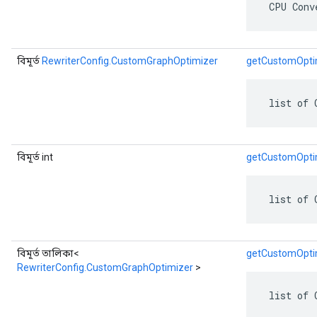
 CPU Conv
বিমূর্ত
RewriterConfig.CustomGraphOptimizer
getCustomOpti
 list of 
বিমূর্ত int
getCustomOpti
 list of 
বিমূর্ত তালিকা<
getCustomOptim
RewriterConfig.CustomGraphOptimizer
>
 list of 