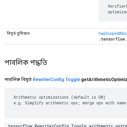
 Verifier
 optimize
বিমূর্ত বুলিয়ান
hasScopedAllo
.tensorflow
পাবলিক পদ্ধতি
পাবলিক বিমূর্ত
Rewriter
Config
.
Toggle
get
Arithmetic
Optimiz
 Arithmetic optimizations (default is ON)

 e.g. Simplify arithmetic ops; merge ops with same 
.tensorflow.RewriterConfig.Toggle arithmetic_opti