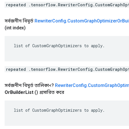
repeated .tensorflow.RewriterConfig.CustomGraphOp
সর্বজনীন বিমূর্ত
Rewriter
Config
.
Custom
Graph
Optimizer
Or
Bui
(int index)
 list of CustomGraphOptimizers to apply.

repeated .tensorflow.RewriterConfig.CustomGraphOp
সর্বজনীন বিমূর্ত তালিকা<?
Rewriter
Config
.
Custom
Graph
Optim
Or
Builder
List
()
প্রসারিত করে
 list of CustomGraphOptimizers to apply.
