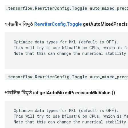
.tensorflow.RewriterConfig.Toggle auto_mixed_prec
সর্বজনীন বিমূর্ত
Rewriter
Config
.
Toggle
get
Auto
Mixed
Precis
 Optimize data types for MKL (default is OFF).

 This will try to use bfloat16 on CPUs, which is fa
 Note that this can change the numerical stability 
.tensorflow.RewriterConfig.Toggle auto_mixed_prec
পাবলিক বিমূর্ত int
get
Auto
Mixed
Precision
Mkl
Value
()
 Optimize data types for MKL (default is OFF).

 This will try to use bfloat16 on CPUs, which is fa
 Note that this can change the numerical stability 