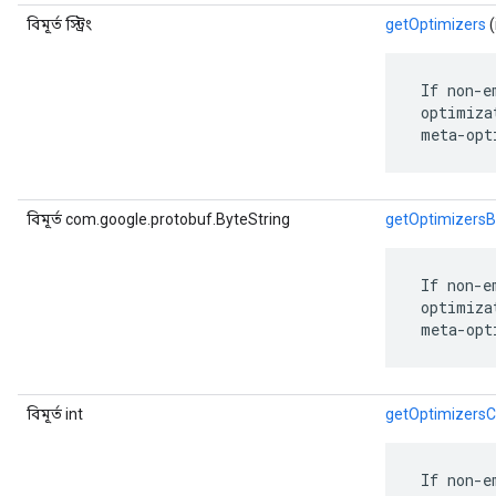
বিমূর্ত স্ট্রিং
getOptimizers
(
 If non-e
 optimiza
 meta-opt
বিমূর্ত com.google.protobuf.ByteString
getOptimizersB
 If non-e
 optimiza
 meta-opt
বিমূর্ত int
getOptimizers
 If non-e