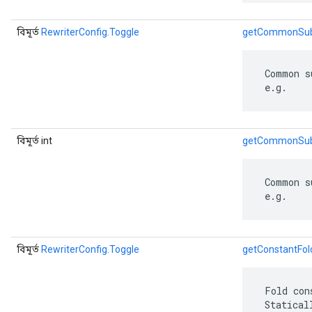
বিমূর্ত
RewriterConfig.Toggle
getCommonSubg
 Common s
 e.g.
বিমূর্ত int
getCommonSubg
 Common s
 e.g.
বিমূর্ত
RewriterConfig.Toggle
getConstantFol
 Fold con
 Statical