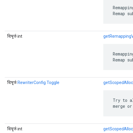
 Remappin
 Remap su
বিমূর্ত int
getRemappingV
 Remappin
 Remap su
বিমূর্ত
RewriterConfig.Toggle
getScopedAlloc
 Try to a
 merge or
বিমূর্ত int
getScopedAlloc