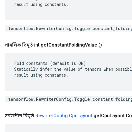
 result using constants.

.tensorflow.RewriterConfig.Toggle constant_foldin
পাবলিক বিমূর্ত int
get
Constant
Folding
Value
()
 Fold constants (default is ON)

 Statically infer the value of tensors when possibl
 result using constants.

.tensorflow.RewriterConfig.Toggle constant_foldin
সর্বজনীন বিমূর্ত
Rewriter
Config
.
Cpu
Layout
get
Cpu
Layout Co