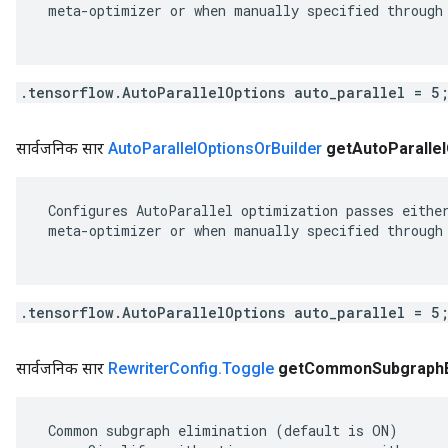
 meta-optimizer or when manually specified through 
.tensorflow.AutoParallelOptions auto_parallel = 5
सार्वजनिक सार
Auto
Parallel
Options
Or
Builder
get
Auto
Parallel
 Configures AutoParallel optimization passes either
 meta-optimizer or when manually specified through 
.tensorflow.AutoParallelOptions auto_parallel = 5
सार्वजनिक सार
Rewriter
Config
.
Toggle
get
Common
Subgraph
 Common subgraph elimination (default is ON)
