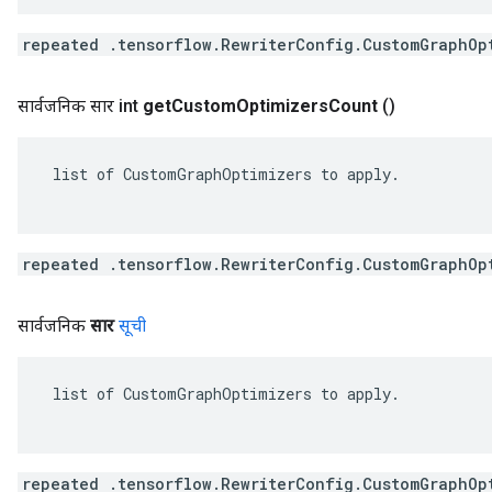
repeated .tensorflow.RewriterConfig.CustomGraphOp
सार्वजनिक सार int
get
Custom
Optimizers
Count
()
 list of CustomGraphOptimizers to apply.

repeated .tensorflow.RewriterConfig.CustomGraphOp
सार्वजनिक
सार
सूची
 list of CustomGraphOptimizers to apply.

repeated .tensorflow.RewriterConfig.CustomGraphOp