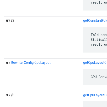
 result u
सार इंट
getConstantFol
 Fold con
 Statical
 result u
सार
RewriterConfig.CpuLayout
getCpuLayoutC
 CPU Conv
सार इंट
getCpuLayoutC