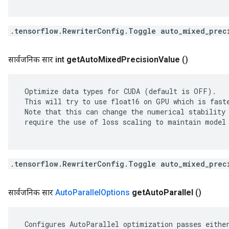
.tensorflow.RewriterConfig.Toggle auto_mixed_prec
सार्वजनिक सार int
get
Auto
Mixed
Precision
Value
()
 Optimize data types for CUDA (default is OFF).

 This will try to use float16 on GPU which is faste
 Note that this can change the numerical stability 
 require the use of loss scaling to maintain model 
.tensorflow.RewriterConfig.Toggle auto_mixed_prec
सार्वजनिक सार
Auto
Parallel
Options
get
Auto
Parallel
()
 Configures AutoParallel optimization passes either