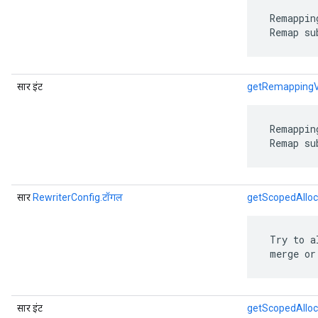
 Remappin
 Remap su
सार इंट
getRemappingV
 Remappin
 Remap su
सार
RewriterConfig.टॉगल
getScopedAlloc
 Try to a
 merge or
सार इंट
getScopedAlloc