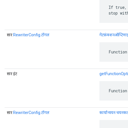
 If true,
 stop wit
सार
RewriterConfig.टॉगल
गेटफ़ंक्शनऑप्टिमा
 Function
सार इंट
getFunctionOpt
 Function
सार
RewriterConfig.टॉगल
कार्यान्वयन चयनकर्ता 