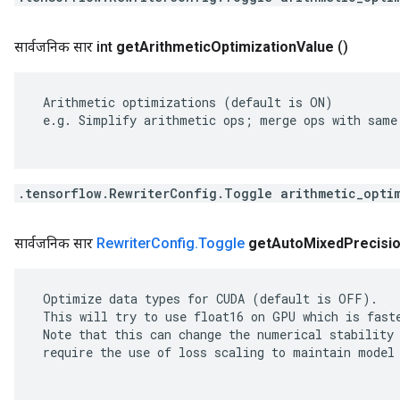
सार्वजनिक सार int
get
Arithmetic
Optimization
Value
()
 Arithmetic optimizations (default is ON)

 e.g. Simplify arithmetic ops; merge ops with same 
.tensorflow.RewriterConfig.Toggle arithmetic_opti
सार्वजनिक सार
Rewriter
Config
.
Toggle
get
Auto
Mixed
Precisi
 Optimize data types for CUDA (default is OFF).

 This will try to use float16 on GPU which is faste
 Note that this can change the numerical stability 
 require the use of loss scaling to maintain model 