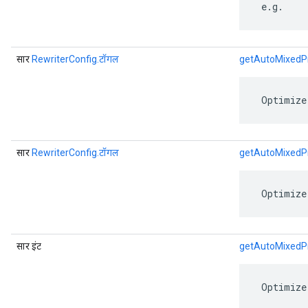
 e.g.
सार
RewriterConfig.टॉगल
getAutoMixedPr
 Optimize
सार
RewriterConfig.टॉगल
getAutoMixedPr
 Optimize
सार इंट
getAutoMixedPr
 Optimize