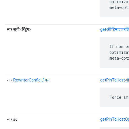
 optimiza
 meta-opt
सार सूची<स्ट्रिंग>
getऑप्टिमाइज़रलि
 If non-e
 optimiza
 meta-opt
सार
RewriterConfig.टॉगल
getPinToHostऑप्
 Force sm
सार इंट
getPinToHostOp