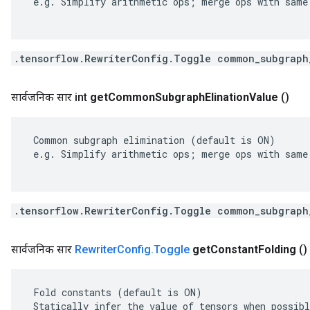
 e.g. Simplify arithmetic ops; merge ops with same 
.tensorflow.RewriterConfig.Toggle common_subgraph
सार्वजनिक सार int
get
Common
Subgraph
Elination
Value
()
 Common subgraph elimination (default is ON)

 e.g. Simplify arithmetic ops; merge ops with same 
.tensorflow.RewriterConfig.Toggle common_subgraph
सार्वजनिक सार
Rewriter
Config
.
Toggle
get
Constant
Folding
()
 Fold constants (default is ON)

 Statically infer the value of tensors when possibl