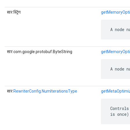
सार स्ट्रिंग
getMemoryOpt
 A node n
सार com.google.protobuf.ByteString
getMemoryOpt
 A node n
सार
RewriterConfig.NumIterationsType
getMetaOptimiz
 Controls
 is once)