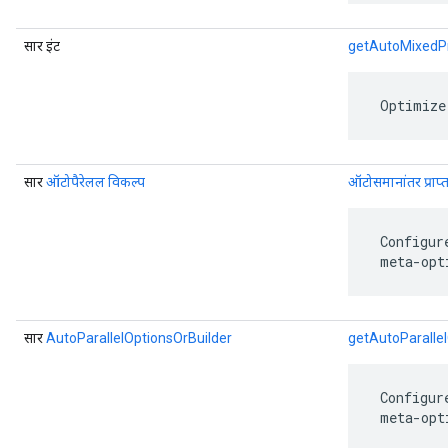
सार इंट
getAutoMixedPr
 Optimize
सार
ऑटोपैरेलल विकल्प
ऑटोसमानांतर प्राप्त
 Configur
 meta-opt
सार
AutoParallelOptionsOrBuilder
getAutoParallel
 Configur
 meta-opt