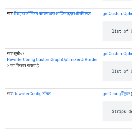
सार
रीराइटरकॉन्फिग.कस्टमग्राफऑप्टिमाइज़रऑरबिल्डर
getCustomOptim
 list of 
सार सूची<?
getCustomOptim
RewriterConfig.CustomGraphOptimizerOrBuilder
> का विस्तार करता है
 list of 
सार
RewriterConfig.टॉगल
getDebugस्ट्रिपर
(
 Strips d