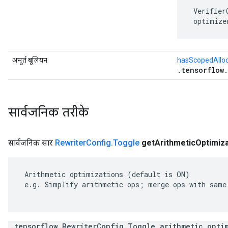
 Verifier
 optimize
अमूर्त बूलियन
hasScopedAllo
.tensorflow
सार्वजनिक तरीके
सार्वजनिक सार
Rewriter
Config
.
Toggle
get
Arithmetic
Optimiza
 Arithmetic optimizations (default is ON)

 e.g. Simplify arithmetic ops; merge ops with same 
.tensorflow.RewriterConfig.Toggle arithmetic_opti