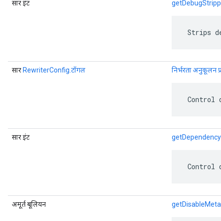
सार इंट
getDebugStripp
 Strips d
सार
RewriterConfig.टॉगल
निर्भरता अनुकूलन प्र
 Control 
सार इंट
getDependency
 Control 
अमूर्त बूलियन
getDisableMeta