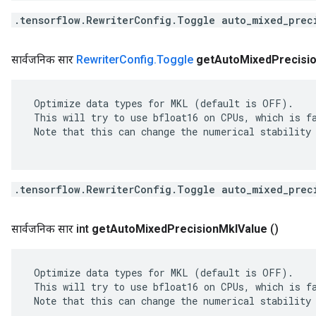
.tensorflow.RewriterConfig.Toggle auto_mixed_prec
सार्वजनिक सार
Rewriter
Config
.
Toggle
get
Auto
Mixed
Precisi
 Optimize data types for MKL (default is OFF).

 This will try to use bfloat16 on CPUs, which is fa
 Note that this can change the numerical stability 
.tensorflow.RewriterConfig.Toggle auto_mixed_prec
सार्वजनिक सार int
get
Auto
Mixed
Precision
Mkl
Value
()
 Optimize data types for MKL (default is OFF).

 This will try to use bfloat16 on CPUs, which is fa
 Note that this can change the numerical stability 