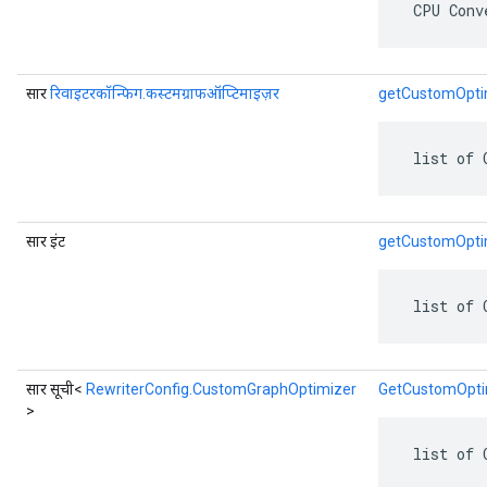
 CPU Conv
सार
रिवाइटरकॉन्फिग.कस्टमग्राफऑप्टिमाइज़र
getCustomOpti
 list of 
सार इंट
getCustomOpti
 list of 
सार सूची<
RewriterConfig.CustomGraphOptimizer
GetCustomOptim
>
 list of 