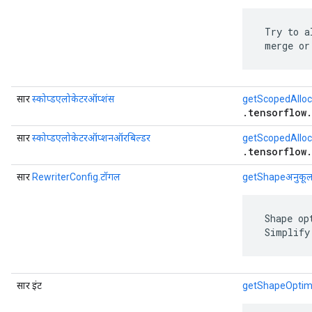
 Try to a
 merge or
सार
स्कोप्डएलोकेटरऑप्शंस
getScopedAlloc
.tensorflow
सार
स्कोप्डएलोकेटरऑप्शनऑरबिल्डर
getScopedAlloc
.tensorflow
सार
RewriterConfig.टॉगल
getShapeअनुकू
 Shape op
 Simplify
सार इंट
getShapeOptim