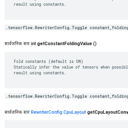
 result using constants.

.tensorflow.RewriterConfig.Toggle constant_foldin
सार्वजनिक सार int
get
Constant
Folding
Value
()
 Fold constants (default is ON)

 Statically infer the value of tensors when possibl
 result using constants.

.tensorflow.RewriterConfig.Toggle constant_foldin
सार्वजनिक सार
Rewriter
Config
.
Cpu
Layout
get
Cpu
Layout
Conv