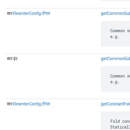
सार
RewriterConfig.टॉगल
getCommonSubg
 Common s
 e.g.
सार इंट
getCommonSubg
 Common s
 e.g.
सार
RewriterConfig.टॉगल
getConstantFol
 Fold con
 Statical