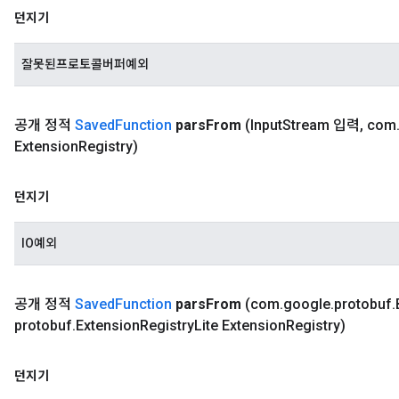
던지기
잘못된프로토콜버퍼예외
공개 정적
Saved
Function
pars
From
(Input
Stream 입력
,
com
Extension
Registry)
던지기
IO예외
공개 정적
Saved
Function
pars
From
(com
.
google
.
protobuf
.
protobuf
.
Extension
Registry
Lite Extension
Registry)
던지기