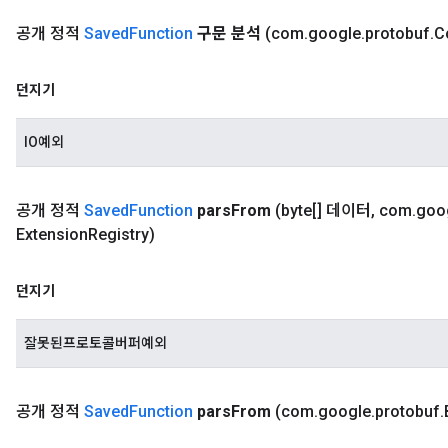
공개 정적
Saved
Function
구문 분석
(com
.
google
.
protobuf
.
C
던지기
IO예외
공개 정적
Saved
Function
pars
From
(byte[] 데이터
,
com
.
goo
Extension
Registry)
던지기
잘못된프로토콜버퍼예외
공개 정적
Saved
Function
pars
From
(com
.
google
.
protobuf
.