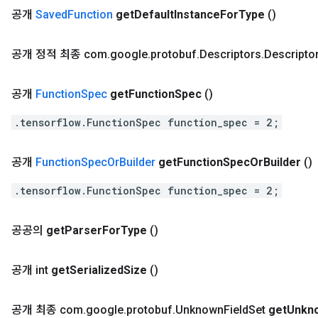
공개
Saved
Function
get
Default
Instance
For
Type
()
공개 정적 최종 com
.
google
.
protobuf
.
Descriptors
.
Descripto
공개
Function
Spec
get
Function
Spec
()
.tensorflow.FunctionSpec function_spec = 2;
공개
Function
Spec
Or
Builder
get
Function
Spec
Or
Builder
()
.tensorflow.FunctionSpec function_spec = 2;
공공의
get
Parser
For
Type
()
공개 int
get
Serialized
Size
()
공개 최종 com
.
google
.
protobuf
.
Unknown
Field
Set
get
Unkn