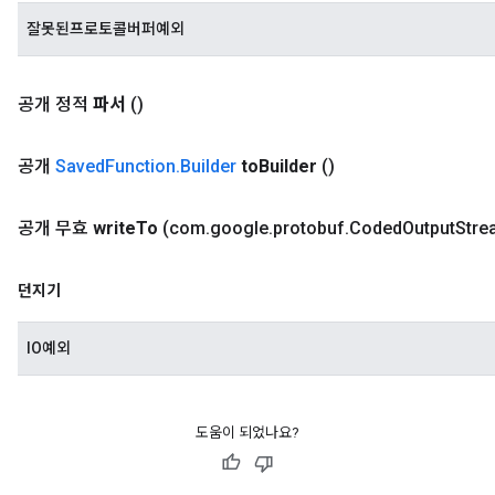
잘못된프로토콜버퍼예외
공개 정적
파서
()
공개
Saved
Function
.
Builder
to
Builder
()
공개 무효
write
To
(com
.
google
.
protobuf
.
Coded
Output
Str
던지기
IO예외
도움이 되었나요?