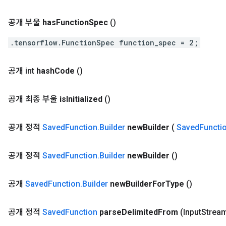
공개 부울
has
Function
Spec
()
.tensorflow.FunctionSpec function_spec = 2;
공개 int
hash
Code
()
공개 최종 부울
is
Initialized
()
공개 정적
Saved
Function
.
Builder
new
Builder
(
Saved
Functi
공개 정적
Saved
Function
.
Builder
new
Builder
()
공개
Saved
Function
.
Builder
new
Builder
For
Type
()
공개 정적
Saved
Function
parse
Delimited
From
(Input
Strea