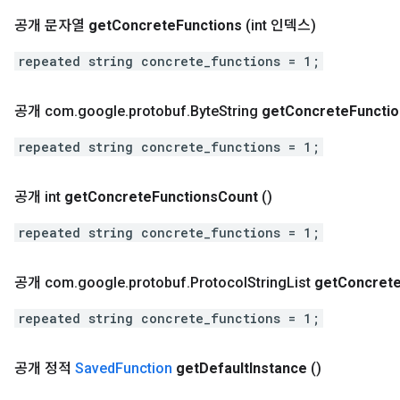
공개 문자열
get
Concrete
Functions
(int 인덱스)
repeated string concrete_functions = 1;
공개 com
.
google
.
protobuf
.
Byte
String
get
Concrete
Functi
repeated string concrete_functions = 1;
공개 int
get
Concrete
Functions
Count
()
repeated string concrete_functions = 1;
공개 com
.
google
.
protobuf
.
Protocol
String
List
get
Concret
repeated string concrete_functions = 1;
공개 정적
Saved
Function
get
Default
Instance
()