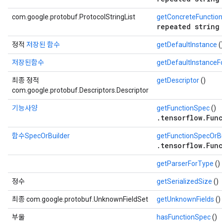
com.google.protobuf.ProtocolStringList
getConcreteFunction
repeated string
정적
저장된 함수
getDefaultInstance
(
저장된함수
getDefaultInstance
최종 정적
getDescriptor
()
com.google.protobuf.Descriptors.Descriptor
기능사양
getFunctionSpec
()
.tensorflow.Fun
함수SpecOrBuilder
getFunctionSpecOrBu
.tensorflow.Fun
getParserForType
()
정수
getSerializedSize
()
최종 com.google.protobuf.UnknownFieldSet
getUnknownFields
()
부울
hasFunctionSpec
()