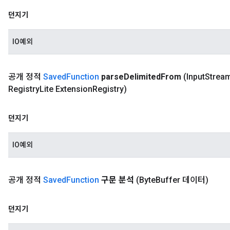
던지기
IO예외
공개 정적
Saved
Function
parse
Delimited
From
(Input
Strea
Registry
Lite Extension
Registry)
던지기
IO예외
공개 정적
Saved
Function
구문 분석
(Byte
Buffer 데이터)
던지기