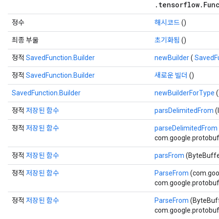
.tensorflow.Fun
정수
해시코드
()
최종 부울
초기화됨
()
정적
SavedFunction.Builder
newBuilder
(
SavedF
정적
SavedFunction.Builder
새로운 빌더
()
SavedFunction.Builder
newBuilderForType
(
정적
저장된 함수
parsDelimitedFrom
(
정적
저장된 함수
parseDelimitedFrom
com.google.protobuf.
정적
저장된 함수
parsFrom
(ByteBuff
정적
저장된 함수
ParseFrom
(com.goo
com.google.protobuf.
정적
저장된 함수
ParseFrom
(ByteBuf
com.google.protobuf.