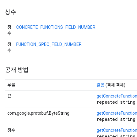
상수
정
CONCRETE_FUNCTIONS_FIELD_NUMBER
수
정
FUNCTION_SPEC_FIELD_NUMBER
수
공개 방법
부울
같음
(객체 객체)
끈
getConcreteFunctio
repeated string
com.google.protobuf.ByteString
getConcreteFunctio
repeated string
정수
getConcreteFunctio
repeated string