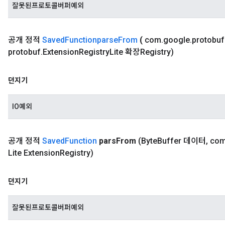
잘못된프로토콜버퍼예외
공개 정적
Saved
Functionparse
From
(
com
.
google
.
protobuf
protobuf
.
Extension
Registry
Lite 확장Registry)
던지기
IO예외
공개 정적
Saved
Function
pars
From
(Byte
Buffer 데이터
,
co
Lite Extension
Registry)
던지기
잘못된프로토콜버퍼예외