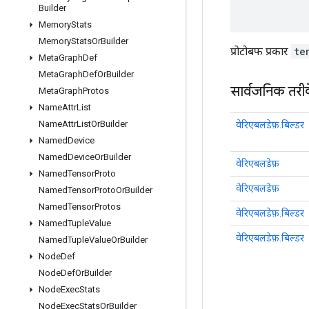
Builder
Memory
Stats
Memory
Stats
Or
Builder
प्रोटोबफ प्रकार
te
Meta
Graph
Def
Meta
Graph
Def
Or
Builder
सार्वजनिक तरी
Meta
Graph
Protos
Name
Attr
List
Name
Attr
List
Or
Builder
वेरिएबलडेफ़.बिल्डर
Named
Device
Named
Device
Or
Builder
वेरिएबलडेफ़
Named
Tensor
Proto
वेरिएबलडेफ़
Named
Tensor
Proto
Or
Builder
Named
Tensor
Protos
वेरिएबलडेफ़.बिल्डर
Named
Tuple
Value
वेरिएबलडेफ़.बिल्डर
Named
Tuple
Value
Or
Builder
Node
Def
Node
Def
Or
Builder
Node
Exec
Stats
Node
Exec
Stats
Or
Builder