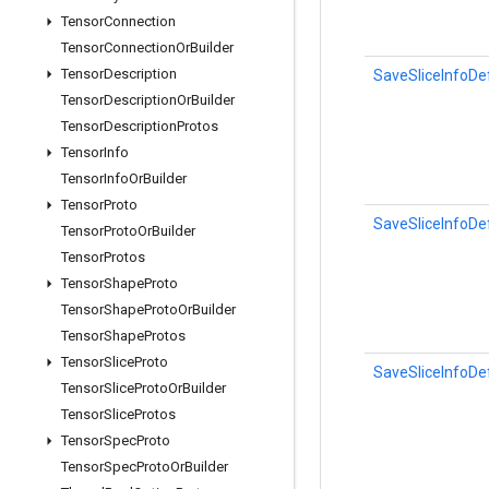
Tensor
Connection
Tensor
Connection
Or
Builder
Tensor
Description
SaveSliceInfoDe
Tensor
Description
Or
Builder
Tensor
Description
Protos
Tensor
Info
Tensor
Info
Or
Builder
Tensor
Proto
SaveSliceInfoDef
Tensor
Proto
Or
Builder
Tensor
Protos
Tensor
Shape
Proto
Tensor
Shape
Proto
Or
Builder
Tensor
Shape
Protos
Tensor
Slice
Proto
SaveSliceInfoDe
Tensor
Slice
Proto
Or
Builder
Tensor
Slice
Protos
Tensor
Spec
Proto
Tensor
Spec
Proto
Or
Builder