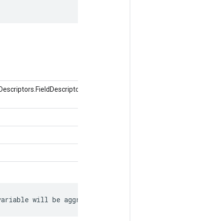
criptors.FieldDescriptor फ़ील्ड, ऑब्जेक्ट
variable will be aggregated.