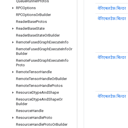
Queue
Runner
Protos
RPCOptions
वेरिएबलडेफ़.बिल्डर
RPCOptions
Or
Builder
वेरिएबलडेफ़.बिल्डर
Reader
Base
Protos
Reader
Base
State
Reader
Base
State
Or
Builder
Remote
Fused
Graph
Execute
Info
Remote
Fused
Graph
Execute
Info
Or
Builder
वेरिएबलडेफ़.बिल्डर
Remote
Fused
Graph
Execute
Info
Proto
Remote
Tensor
Handle
Remote
Tensor
Handle
Or
Builder
Remote
Tensor
Handle
Protos
Resource
Dtype
And
Shape
वेरिएबलडेफ़.बिल्डर
Resource
Dtype
And
Shape
Or
Builder
Resource
Handle
Resource
Handle
Proto
Resource
Handle
Proto
Or
Builder