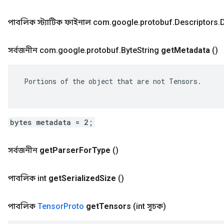
পাবলিক স্ট্যাটিক ফাইনাল com
.
google
.
protobuf
.
Descriptors
.
D
সর্বজনীন com
.
google
.
protobuf
.
Byte
String
get
Metadata
()
 Portions of the object that are not Tensors.

bytes metadata = 2;
সর্বজনীন
get
Parser
For
Type
()
পাবলিক int
get
Serialized
Size
()
পাবলিক
Tensor
Proto
get
Tensors
(int সূচক)