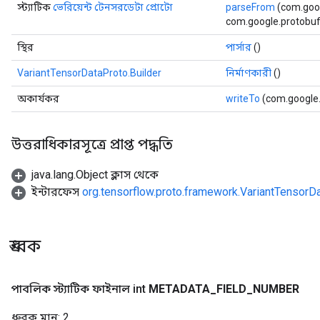
স্ট্যাটিক
ভেরিয়েন্ট টেনসরডেটা প্রোটো
parseFrom
(com.goog
com.google.protobuf.
স্থির
পার্সার
()
VariantTensorDataProto.Builder
নির্মাণকারী
()
অকার্যকর
writeTo
(com.google
উত্তরাধিকারসূত্রে প্রাপ্ত পদ্ধতি
java.lang.Object ক্লাস থেকে
ইন্টারফেস
org.tensorflow.proto.framework.VariantTensorD
ধ্রুবক
পাবলিক স্ট্যাটিক ফাইনাল int
METADATA
_
FIELD
_
NUMBER
ধ্রুবক মান:
2