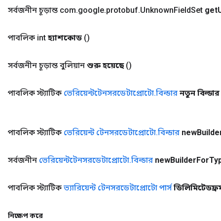
সর্বজনীন চূড়ান্ত com
.
google
.
protobuf
.
Unknown
Field
Set
get
পাবলিক int
হ্যাশকোড
()
সর্বজনীন চূড়ান্ত বুলিয়ান
শুরু হয়েছে
()
পাবলিক স্ট্যাটিক
ভেরিয়েন্টটেনসরডেটাপ্রোটো
.
বিল্ডার
নতুন বিল্ডার
পাবলিক স্ট্যাটিক
ভেরিয়েন্ট টেনসরডেটাপ্রোটো
.
বিল্ডার
new
Builde
সর্বজনীন
ভেরিয়েন্টটেনসরডেটাপ্রোটো
.
বিল্ডার
new
Builder
For
Ty
পাবলিক স্ট্যাটিক
ভ্যারিয়েন্ট টেনসরডেটাপ্রোটো পার্স
ডিলিমিটেডফ্র
নিক্ষেপ করে