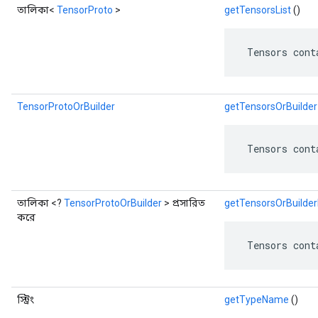
তালিকা<
TensorProto
>
getTensorsList
()
 Tensors cont
TensorProtoOrBuilder
getTensorsOrBuilder
 Tensors cont
তালিকা <?
TensorProtoOrBuilder
> প্রসারিত
getTensorsOrBuilder
করে
 Tensors cont
স্ট্রিং
getTypeName
()