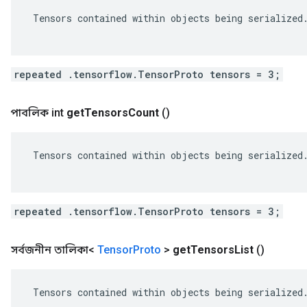
 Tensors contained within objects being serialized.
repeated .tensorflow.TensorProto tensors = 3;
পাবলিক int
get
Tensors
Count
()
 Tensors contained within objects being serialized.
repeated .tensorflow.TensorProto tensors = 3;
সর্বজনীন তালিকা<
Tensor
Proto
>
get
Tensors
List
()
 Tensors contained within objects being serialized.