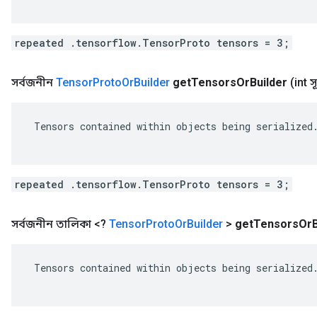
repeated .tensorflow.TensorProto tensors = 3;
সর্বজনীন
Tensor
Proto
Or
Builder
get
Tensors
Or
Builder
(int 
 Tensors contained within objects being serialized.
repeated .tensorflow.TensorProto tensors = 3;
সর্বজনীন তালিকা <?
Tensor
Proto
Or
Builder
>
get
Tensors
Or
 Tensors contained within objects being serialized.