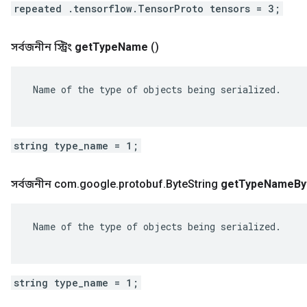
repeated .tensorflow.TensorProto tensors = 3;
সর্বজনীন স্ট্রিং
get
Type
Name
()
 Name of the type of objects being serialized.

string type_name = 1;
সর্বজনীন com
.
google
.
protobuf
.
Byte
String
get
Type
Name
By
 Name of the type of objects being serialized.

string type_name = 1;