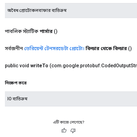
অবৈধ প্রোটোকলবাফার ব্যতিক্রম
পাবলিক স্ট্যাটিক
পার্সার
()
সর্বজনীন
ভেরিয়েন্ট টেনসরডেটা প্রোটো।
বিল্ডার থেকে বিল্ডার
()
public void
write
To
(com
.
google
.
protobuf
.
Coded
Output
St
নিক্ষেপ করে
IO ব্যতিক্রম
এটি কাজে লেগেছে?