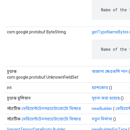
 Name of the 
com.google.protobuf.ByteString
getTypeNameBytes
 Name of the 
চূড়ান্ত
অজানা ক্ষেত্রগুলি পান
(
com.google.protobuf.UnknownFieldSet
int
হ্যাশকোড
()
চূড়ান্ত বুলিয়ান
সূচনা করা হয়েছে
()
স্ট্যাটিক
ভেরিয়েন্টটেনসরডেটাপ্রোটো.বিল্ডার
newBuilder
(
ভেরিয়ে
স্ট্যাটিক
ভেরিয়েন্টটেনসরডেটাপ্রোটো.বিল্ডার
নতুন নির্মাতা
()
VariantTensorDataProto.Builder
newBuilderForType
(