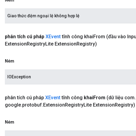
Ném
Giao thức đệm ngoại lệ không hợp lệ
phân tích cú pháp
XEvent
tĩnh công
khai
From
(đầu vào Inpu
Extension
Registry
Lite Extension
Registry)
Ném
IOException
phân tích
cú pháp
XEvent
tĩnh công
khai
From
(dữ liệu com
.
google
.
protobuf
.
Extension
Registry
Lite Extension
Registry)
Ném