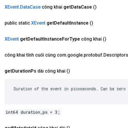
XEvent
.
Data
Case
công khai
get
Data
Case
()
public static
XEvent
get
Default
Instance
()
XEvent
get
Default
Instance
For
Type
công khai
()
công khai tĩnh cuối cùng com
.
google
.
protobuf
.
Descriptor
get
Duration
Ps
dài công khai
()
 Duration of the event in picoseconds. Can be zero 
int64 duration_ps = 3;