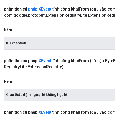
phân tích cú
pháp XEvent
tĩnh công
khai
From
(đầu vào co
com
.
google
.
protobuf
.
Extension
Registry
Lite Extension
Regi
Ném
IOException
phân tích
cú pháp
XEvent
tĩnh
công khai
From
(dữ liệu Byte
Registry
Lite Extension
Registry)
Ném
Giao thức đệm ngoại lệ không hợp lệ
phân tích cú pháp
XEvent
tĩnh công khai
From
(đầu vào co