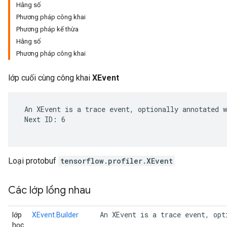
Hằng số
Phương pháp công khai
Phương pháp kế thừa
Hằng số
Phương pháp công khai
lớp cuối cùng công khai
XEvent
 An XEvent is a trace event, optionally annotated w
 Next ID: 6

r
Loại protobuf
tensorflow.profiler.XEvent
Các lớp lồng nhau
 An XEvent is a trace event, opt
lớp
XEvent.Builder
học