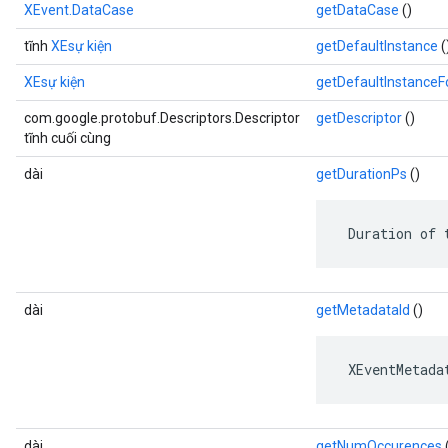
XEvent.DataCase
getDataCase
()
tĩnh
XEsự kiện
getDefaultInstance
(
XEsự kiện
getDefaultInstance
com.google.protobuf.Descriptors.Descriptor
getDescriptor
()
tĩnh cuối cùng
dài
getDurationPs
()
 Duration of 
dài
getMetadataId
()
 XEventMetada
dài
getNumOccurences