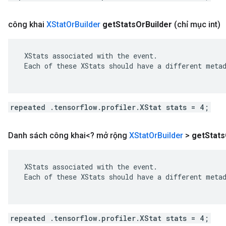
công khai
XStat
Or
Builder
get
Stats
Or
Builder
(chỉ mục int)
 XStats associated with the event.

 Each of these XStats should have a different metad
repeated .tensorflow.profiler.XStat stats = 4;
Danh sách công khai<? mở rộng
XStat
Or
Builder
>
get
Stats
 XStats associated with the event.

 Each of these XStats should have a different metad
repeated .tensorflow.profiler.XStat stats = 4;