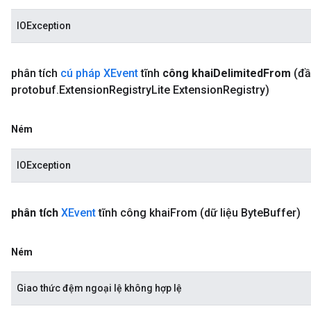
IOException
phân tích
cú pháp XEvent
tĩnh
công khai
Delimited
From
(đầ
protobuf
.
Extension
Registry
Lite Extension
Registry)
Ném
IOException
phân tích
XEvent
tĩnh công
khai
From
(dữ liệu Byte
Buffer)
Ném
Giao thức đệm ngoại lệ không hợp lệ