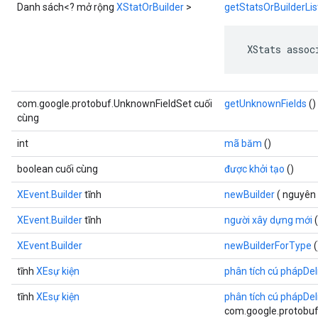
Danh sách<? mở rộng
XStatOrBuilder
>
getStatsOrBuilderLis
 XStats assoc
com.google.protobuf.UnknownFieldSet cuối
getUnknownFields
()
cùng
int
mã băm
()
boolean cuối cùng
được khởi tạo
()
XEvent.Builder
tĩnh
newBuilder
( nguyê
XEvent.Builder
tĩnh
người xây dựng mới
(
XEvent.Builder
newBuilderForType
(
tĩnh
XEsự kiện
phân tích cú phápDe
tĩnh
XEsự kiện
phân tích cú phápDe
com.google.protobuf.