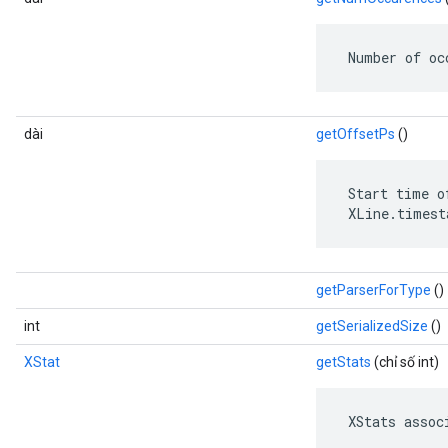
 Number of oc
dài
getOffsetPs
()
s
 Start time o
 XLine.timest
getParserForType
()
int
getSerializedSize
()
XStat
getStats
(chỉ số int)
 XStats assoc