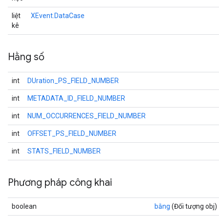
liệt
XEvent.DataCase
kê
Hằng số
int
DUration_PS_FIELD_NUMBER
int
METADATA_ID_FIELD_NUMBER
int
NUM_OCCURRENCES_FIELD_NUMBER
int
OFFSET_PS_FIELD_NUMBER
int
STATS_FIELD_NUMBER
Phương pháp công khai
boolean
bằng
(Đối tượng obj)