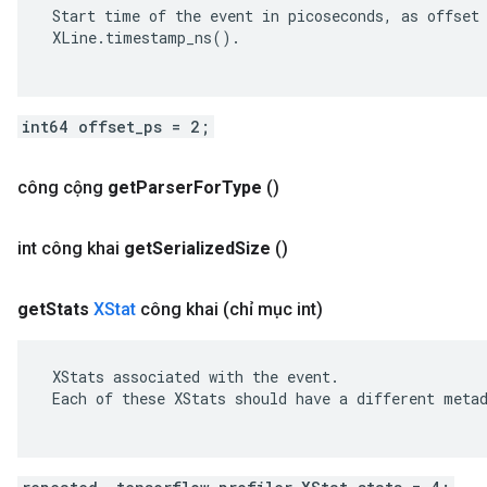
 Start time of the event in picoseconds, as offset 
 XLine.timestamp_ns().

int64 offset_ps = 2;
công cộng
get
Parser
For
Type
()
int công khai
get
Serialized
Size
()
get
Stats
XStat
công khai
(chỉ mục int)
 XStats associated with the event.

 Each of these XStats should have a different metad