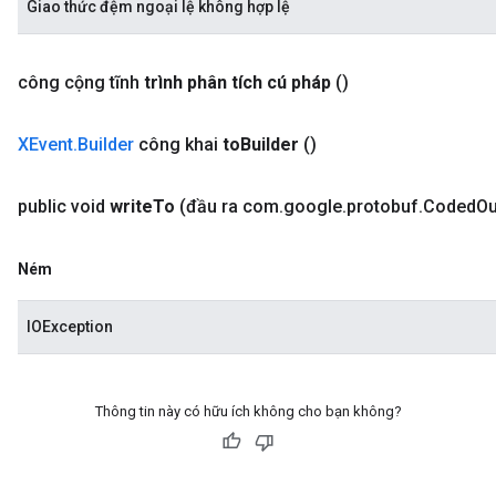
Giao thức đệm ngoại lệ không hợp lệ
công cộng tĩnh
trình phân tích cú pháp
()
XEvent
.
Builder
công khai
to
Builder
()
public void
write
To
(đầu ra com
.
google
.
protobuf
.
Coded
Ou
Ném
IOException
Thông tin này có hữu ích không cho bạn không?