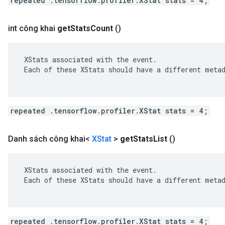
repeated .tensorflow.profiler.XStat stats = 4;
int công khai
get
Stats
Count
()
 XStats associated with the event.

 Each of these XStats should have a different metad
repeated .tensorflow.profiler.XStat stats = 4;
Danh sách công khai<
XStat
>
get
Stats
List
()
 XStats associated with the event.

 Each of these XStats should have a different metad
repeated .tensorflow.profiler.XStat stats = 4;