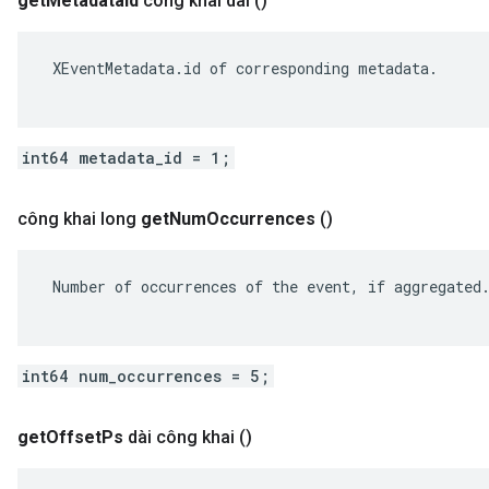
get
Metadata
Id
công khai dài
()
 XEventMetadata.id of corresponding metadata.

int64 metadata_id = 1;
công khai long
get
Num
Occurrences
()
 Number of occurrences of the event, if aggregated.
int64 num_occurrences = 5;
get
Offset
Ps
dài công khai
()