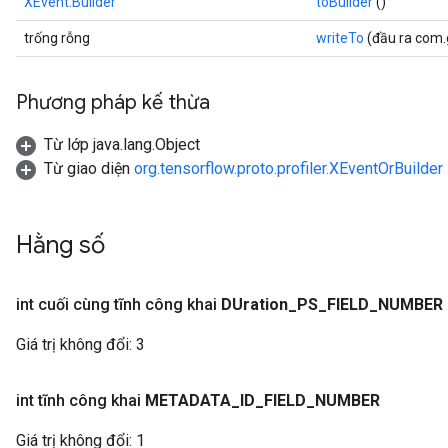
XEvent.Builder
toBuilder
()
trống rỗng
writeTo
(đầu ra com
Phương pháp kế thừa
Từ lớp java.lang.Object
Từ giao diện
org.tensorflow.proto.profiler.XEventOrBuilder
Hằng số
int cuối cùng tĩnh công khai
DUration
_
PS
_
FIELD
_
NUMBER
Giá trị không đổi:
3
int tĩnh công khai
METADATA
_
ID
_
FIELD
_
NUMBER
Giá trị không đổi:
1