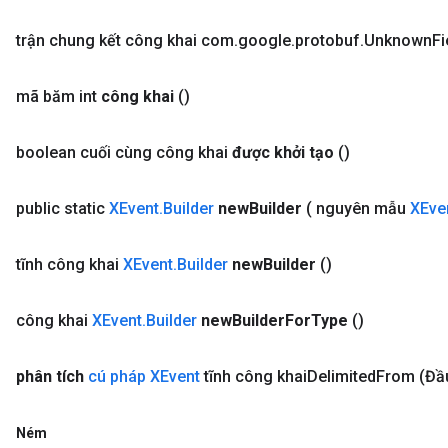
trận chung kết công khai com
.
google
.
protobuf
.
Unknown
Fi
mã băm int
công khai
()
boolean cuối cùng công khai
được khởi tạo
()
public static
XEvent
.
Builder
new
Builder
( nguyên mẫu
XEve
tĩnh công khai
XEvent
.
Builder
new
Builder
()
công khai
XEvent
.
Builder
new
Builder
For
Type
()
phân tích
cú pháp XEvent
tĩnh công
khai
Delimited
From
(Đầ
Ném