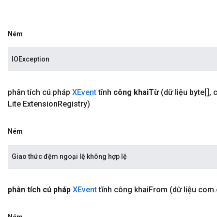
Ném
IOException
phân tích
cú pháp
XEvent
tĩnh
công khai
Từ
(dữ liệu byte[]
,
Lite Extension
Registry)
Ném
Giao thức đệm ngoại lệ không hợp lệ
phân tích cú pháp
XEvent
tĩnh công
khai
From
(dữ liệu com
.